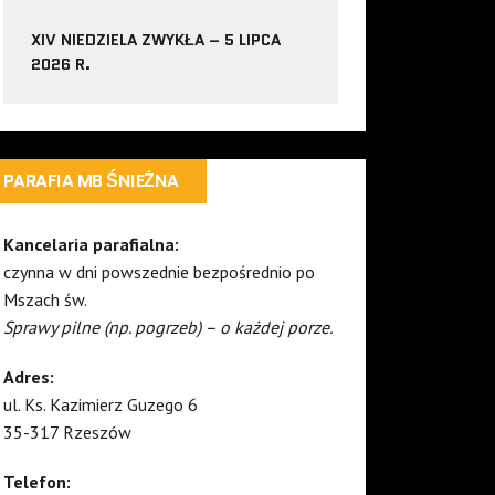
XIV NIEDZIELA ZWYKŁA – 5 LIPCA
2026 R.
PARAFIA MB ŚNIEŻNA
Kancelaria parafialna:
czynna w dni powszednie bezpośrednio po
Mszach św.
Sprawy pilne (np. pogrzeb) – o każdej porze.
Adres:
ul. Ks. Kazimierz Guzego 6
35-317 Rzeszów
Telefon: