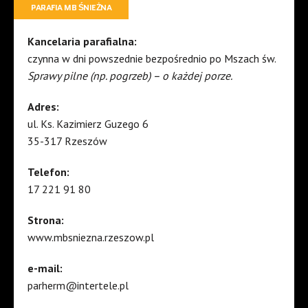
PARAFIA MB ŚNIEŻNA
Kancelaria parafialna:
czynna w dni powszednie bezpośrednio po Mszach św.
Sprawy pilne (np. pogrzeb) – o każdej porze.
Adres:
ul. Ks. Kazimierz Guzego 6
35-317 Rzeszów
Telefon:
17 221 91 80
Strona:
www.mbsniezna.rzeszow.pl
e-mail:
parherm@intertele.pl