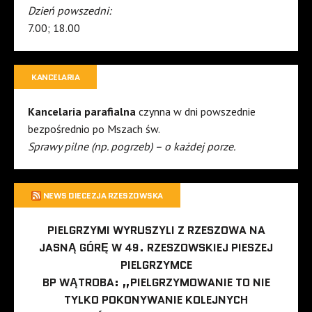
Dzień powszedni:
7.00; 18.00
KANCELARIA
Kancelaria parafialna
czynna w dni powszednie
bezpośrednio po Mszach św.
Sprawy pilne (np. pogrzeb) – o każdej porze.
NEWS DIECEZJA RZESZOWSKA
PIELGRZYMI WYRUSZYLI Z RZESZOWA NA
JASNĄ GÓRĘ W 49. RZESZOWSKIEJ PIESZEJ
PIELGRZYMCE
BP WĄTROBA: „PIELGRZYMOWANIE TO NIE
TYLKO POKONYWANIE KOLEJNYCH