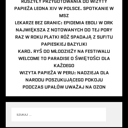
RUSZYŁY PRZYGOTOWANIA DO WIZYTY
PAPIEŻA LEONA XIV W POLSCE. SPOTKANIE W
MSZ
LEKARZE BEZ GRANIC: EPIDEMIA EBOLI W DRK
NAJWIĘKSZA Z NOTOWANYCH DO TEJ PORY
RAZ W ROKU PLATKI RÓŻ SPADAJĄ Z SUFITU
PAPIESKIEJ BAZYLIKI
KARD. RYŚ DO MŁODZIEŻY NA FESTIWALU
WELCOME TO PARADISE O ŚWIĘTOŚCI DLA
KAŻDEGO
WIZYTA PAPIEŻA W PERU: NADZIEJA DLA
NARODU POSZUKUJĄCEGO POKOJU
PODCZAS UPAŁÓW UWAŻAJ NA OZON