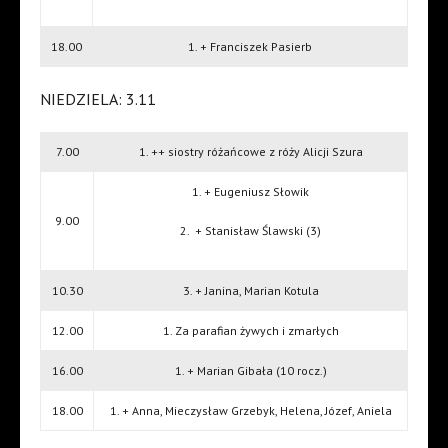
18.00
1. + Franciszek Pasierb
NIEDZIELA: 3.11
7.00
1. ++ siostry różańcowe z róży Alicji Szura
1. + Eugeniusz Słowik
9.00
2.
+ Stanisław Ślawski (3)
10.30
3. + Janina, Marian Kotula
12.00
1. Za parafian żywych i zmarłych
16.00
1. + Marian Gibała (10 rocz.)
18.00
1. + Anna, Mieczysław Grzebyk, Helena, Józef, Aniela