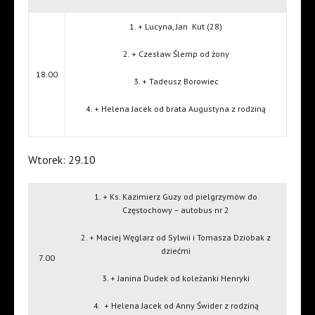
1. + Lucyna, Jan
Kut (28)
2. + Czesław Ślemp od żony
18.00
3. + Tadeusz Borowiec
4. + Helena Jacek od brata Augustyna z rodziną
Wtorek: 29.10
1. + Ks. Kazimierz Guzy od pielgrzymów do
Częstochowy – autobus nr 2
2. + Maciej Węglarz od Sylwii i Tomasza Dziobak z
dziećmi
7.00
3. + Janina Dudek od koleżanki Henryki
4.
+ Helena Jacek od Anny Świder z rodziną