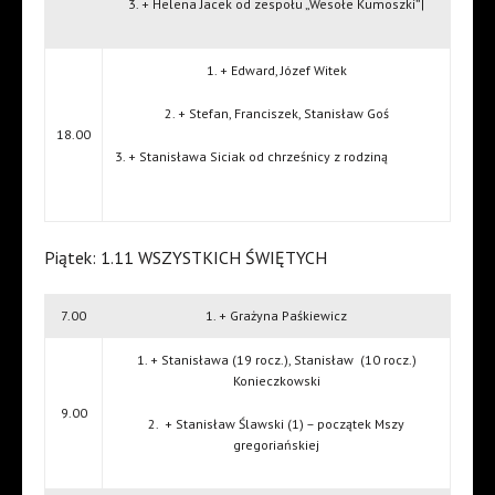
3. + Helena Jacek od zespołu „Wesołe Kumoszki”|
1. + Edward, Józef Witek
2. + Stefan, Franciszek, Stanisław Goś
18.00
3. + Stanisława Siciak od chrześnicy z rodziną
Piątek: 1.11 WSZYSTKICH ŚWIĘTYCH
7.00
1. + Grażyna Paśkiewicz
1. + Stanisława (19 rocz.), Stanisław
(10 rocz.)
Konieczkowski
9.00
2.
+ Stanisław Ślawski (1) – początek Mszy
gregoriańskiej