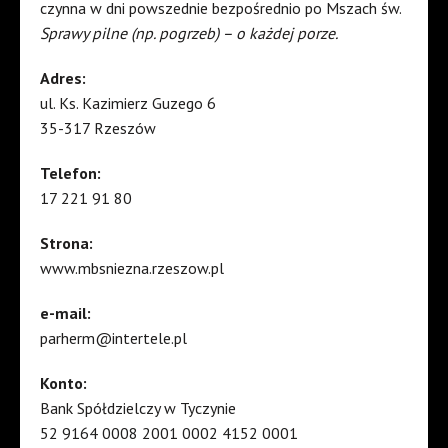
czynna w dni powszednie bezpośrednio po Mszach św.
Sprawy pilne (np. pogrzeb) – o każdej porze.
Adres:
ul. Ks. Kazimierz Guzego 6
35-317 Rzeszów
Telefon:
17 221 91 80
Strona:
www.mbsniezna.rzeszow.pl
e-mail:
parherm@intertele.pl
Konto:
Bank Spółdzielczy w Tyczynie
52 9164 0008 2001 0002 4152 0001