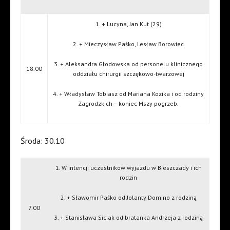
1. + Lucyna, Jan Kut (29)
2. + Mieczysław Paśko, Lesław Borowiec
3. + Aleksandra Głodowska od personelu klinicznego
18.00
oddziału chirurgii szczękowo-twarzowej
4. + Władysław Tobiasz od Mariana Kozika i od rodziny
Zagrodzkich – koniec Mszy pogrzeb.
Środa: 30.10
1. W intencji uczestników wyjazdu w Bieszczady i ich
rodzin
2. + Sławomir Paśko od Jolanty Domino z rodziną
7.00
3. + Stanisława Siciak od bratanka Andrzeja z rodziną