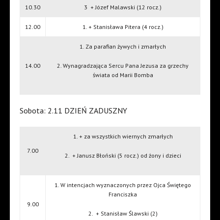
10.30
3
+ Józef Malawski (12 rocz.)
12.00
1. + Stanisława Pitera (4 rocz.)
1. Za parafian żywych i zmarłych
14.00
2. Wynagradzająca Sercu Pana Jezusa za grzechy
świata od Marii Bomba
Sobota: 2.11 DZIEŃ ZADUSZNY
1. + za wszystkich wiernych zmarłych
7.00
2.
+ Janusz Błoński (5 rocz.) od żony i dzieci
1. W intencjach wyznaczonych przez Ojca Świętego
Franciszka
9.00
2.
+ Stanisław Ślawski (2)