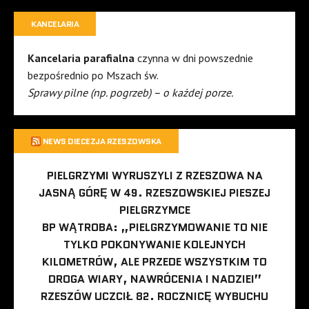
KANCELARIA
Kancelaria parafialna
czynna w dni powszednie
bezpośrednio po Mszach św.
Sprawy pilne (np. pogrzeb) – o każdej porze.
NEWS DIECEZJA RZESZOWSKA
PIELGRZYMI WYRUSZYLI Z RZESZOWA NA
JASNĄ GÓRĘ W 49. RZESZOWSKIEJ PIESZEJ
PIELGRZYMCE
BP WĄTROBA: „PIELGRZYMOWANIE TO NIE
TYLKO POKONYWANIE KOLEJNYCH
KILOMETRÓW, ALE PRZEDE WSZYSTKIM TO
DROGA WIARY, NAWRÓCENIA I NADZIEI”
RZESZÓW UCZCIŁ 82. ROCZNICĘ WYBUCHU