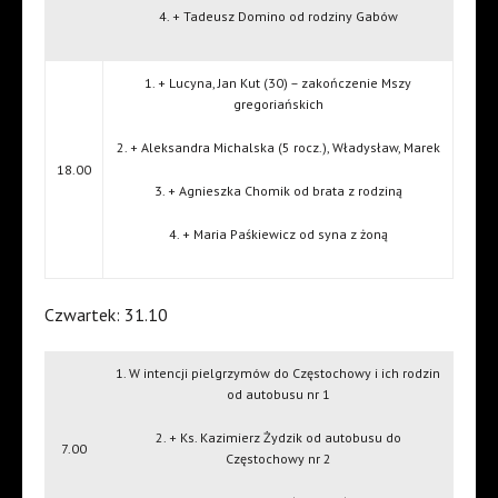
4. + Tadeusz Domino od rodziny Gabów
1. + Lucyna, Jan Kut (30) – zakończenie Mszy
gregoriańskich
2. + Aleksandra Michalska (5 rocz.), Władysław, Marek
18.00
3. + Agnieszka Chomik od brata z rodziną
4. + Maria Paśkiewicz od syna z żoną
Czwartek: 31.10
1. W intencji pielgrzymów do Częstochowy i ich rodzin
od autobusu nr 1
2. + Ks. Kazimierz Żydzik od autobusu do
7.00
Częstochowy nr 2