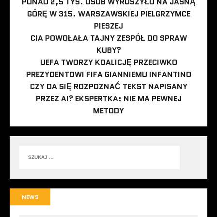
PONAD 2,5 TYS. OSÓB WYRUSZYŁO NA JASNĄ
GÓRĘ W 315. WARSZAWSKIEJ PIELGRZYMCE
PIESZEJ
CIA POWOŁAŁA TAJNY ZESPÓŁ DO SPRAW
KUBY?
UEFA TWORZY KOALICJĘ PRZECIWKO
PREZYDENTOWI FIFA GIANNIEMU INFANTINO
CZY DA SIĘ ROZPOZNAĆ TEKST NAPISANY
PRZEZ AI? EKSPERTKA: NIE MA PEWNEJ
METODY
NEWS