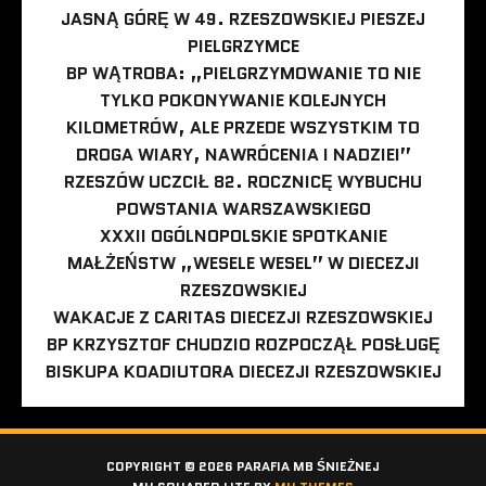
JASNĄ GÓRĘ W 49. RZESZOWSKIEJ PIESZEJ
PIELGRZYMCE
BP WĄTROBA: „PIELGRZYMOWANIE TO NIE
TYLKO POKONYWANIE KOLEJNYCH
KILOMETRÓW, ALE PRZEDE WSZYSTKIM TO
DROGA WIARY, NAWRÓCENIA I NADZIEI”
RZESZÓW UCZCIŁ 82. ROCZNICĘ WYBUCHU
POWSTANIA WARSZAWSKIEGO
XXXII OGÓLNOPOLSKIE SPOTKANIE
MAŁŻEŃSTW „WESELE WESEL” W DIECEZJI
RZESZOWSKIEJ
WAKACJE Z CARITAS DIECEZJI RZESZOWSKIEJ
BP KRZYSZTOF CHUDZIO ROZPOCZĄŁ POSŁUGĘ
BISKUPA KOADIUTORA DIECEZJI RZESZOWSKIEJ
COPYRIGHT © 2026 PARAFIA MB ŚNIEŻNEJ