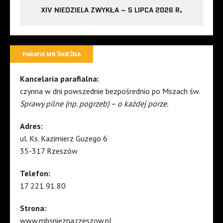
XIV NIEDZIELA ZWYKŁA – 5 LIPCA 2026 R.
PARAFIA MB ŚNIEŻNA
Kancelaria parafialna:
czynna w dni powszednie bezpośrednio po Mszach św.
Sprawy pilne (np. pogrzeb) – o każdej porze.
Adres:
ul. Ks. Kazimierz Guzego 6
35-317 Rzeszów
Telefon:
17 221 91 80
Strona:
www.mbsniezna.rzeszow.pl