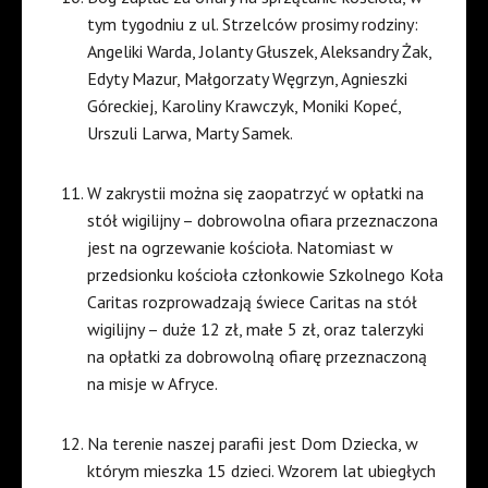
tym tygodniu z ul. Strzelców prosimy rodziny:
Angeliki Warda, Jolanty Głuszek, Aleksandry Żak,
Edyty Mazur, Małgorzaty Węgrzyn, Agnieszki
Góreckiej, Karoliny Krawczyk, Moniki Kopeć,
Urszuli Larwa, Marty Samek.
W zakrystii można się zaopatrzyć w opłatki na
stół wigilijny – dobrowolna ofiara przeznaczona
jest na ogrzewanie kościoła. Natomiast w
przedsionku kościoła członkowie Szkolnego Koła
Caritas rozprowadzają świece Caritas na stół
wigilijny – duże 12 zł, małe 5 zł, oraz talerzyki
na opłatki za dobrowolną ofiarę przeznaczoną
na misje w Afryce.
Na terenie naszej parafii jest Dom Dziecka, w
którym mieszka 15 dzieci. Wzorem lat ubiegłych