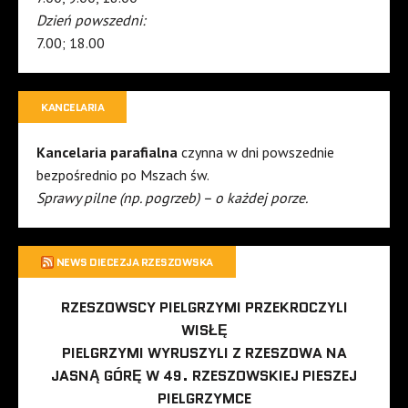
Dzień powszedni:
7.00; 18.00
KANCELARIA
Kancelaria parafialna
czynna w dni powszednie
bezpośrednio po Mszach św.
Sprawy pilne (np. pogrzeb) – o każdej porze.
NEWS DIECEZJA RZESZOWSKA
RZESZOWSCY PIELGRZYMI PRZEKROCZYLI
WISŁĘ
PIELGRZYMI WYRUSZYLI Z RZESZOWA NA
JASNĄ GÓRĘ W 49. RZESZOWSKIEJ PIESZEJ
PIELGRZYMCE