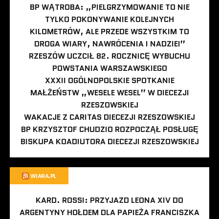
BP WĄTROBA: „PIELGRZYMOWANIE TO NIE
TYLKO POKONYWANIE KOLEJNYCH
KILOMETRÓW, ALE PRZEDE WSZYSTKIM TO
DROGA WIARY, NAWRÓCENIA I NADZIEI”
RZESZÓW UCZCIŁ 82. ROCZNICĘ WYBUCHU
POWSTANIA WARSZAWSKIEGO
XXXII OGÓLNOPOLSKIE SPOTKANIE
MAŁŻEŃSTW „WESELE WESEL” W DIECEZJI
RZESZOWSKIEJ
WAKACJE Z CARITAS DIECEZJI RZESZOWSKIEJ
BP KRZYSZTOF CHUDZIO ROZPOCZĄŁ POSŁUGĘ
BISKUPA KOADIUTORA DIECEZJI RZESZOWSKIEJ
WIARA.PL
KARD. ROSSI: PRZYJAZD LEONA XIV DO
ARGENTYNY HOŁDEM DLA PAPIEŻA FRANCISZKA