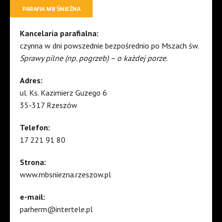
PARAFIA MB ŚNIEŻNA
Kancelaria parafialna:
czynna w dni powszednie bezpośrednio po Mszach św.
Sprawy pilne (np. pogrzeb) – o każdej porze.
Adres:
ul. Ks. Kazimierz Guzego 6
35-317 Rzeszów
Telefon:
17 221 91 80
Strona:
www.mbsniezna.rzeszow.pl
e-mail:
parherm@intertele.pl