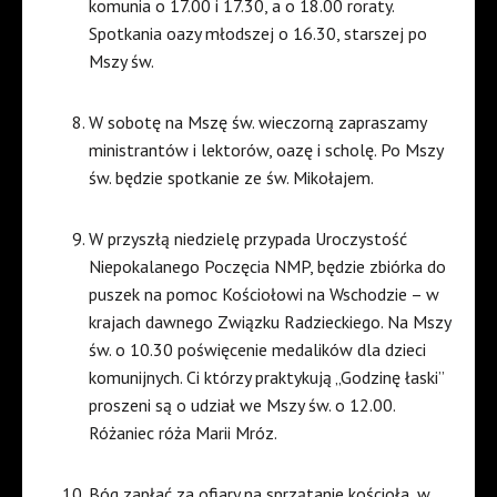
komunia o 17.00 i 17.30, a o 18.00 roraty.
Spotkania oazy młodszej o 16.30, starszej po
Mszy św.
W sobotę na Mszę św. wieczorną zapraszamy
ministrantów i lektorów, oazę i scholę. Po Mszy
św. będzie spotkanie ze św. Mikołajem.
W przyszłą niedzielę przypada Uroczystość
Niepokalanego Poczęcia NMP, będzie zbiórka do
puszek na pomoc Kościołowi na Wschodzie – w
krajach dawnego Związku Radzieckiego. Na Mszy
św. o 10.30 poświęcenie medalików dla dzieci
komunijnych. Ci którzy praktykują „Godzinę łaski”
proszeni są o udział we Mszy św. o 12.00.
Różaniec róża Marii Mróz.
Bóg zapłać za ofiary na sprzątanie kościoła, w