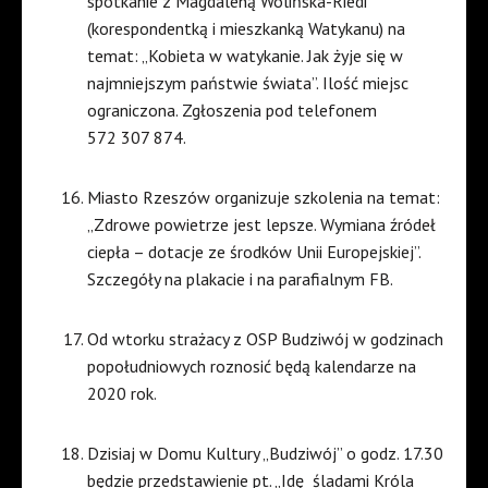
spotkanie z Magdaleną Wolińska-Riedi
(korespondentką i mieszkanką Watykanu) na
temat: „Kobieta w watykanie. Jak żyje się w
najmniejszym państwie świata”. Ilość miejsc
ograniczona. Zgłoszenia pod telefonem
572 307 874.
Miasto Rzeszów organizuje szkolenia na temat:
„Zdrowe powietrze jest lepsze. Wymiana źródeł
ciepła – dotacje ze środków Unii Europejskiej”.
Szczegóły na plakacie i na parafialnym FB.
Od wtorku strażacy z OSP Budziwój w godzinach
popołudniowych roznosić będą kalendarze na
2020 rok.
Dzisiaj w Domu Kultury „Budziwój” o godz. 17.30
będzie przedstawienie pt. „Idę
śladami Króla