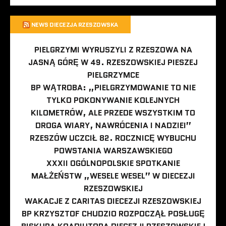
NEWS DIECEZJA RZESZOWSKA
PIELGRZYMI WYRUSZYLI Z RZESZOWA NA
JASNĄ GÓRĘ W 49. RZESZOWSKIEJ PIESZEJ
PIELGRZYMCE
BP WĄTROBA: „PIELGRZYMOWANIE TO NIE
TYLKO POKONYWANIE KOLEJNYCH
KILOMETRÓW, ALE PRZEDE WSZYSTKIM TO
DROGA WIARY, NAWRÓCENIA I NADZIEI”
RZESZÓW UCZCIŁ 82. ROCZNICĘ WYBUCHU
POWSTANIA WARSZAWSKIEGO
XXXII OGÓLNOPOLSKIE SPOTKANIE
MAŁŻEŃSTW „WESELE WESEL” W DIECEZJI
RZESZOWSKIEJ
WAKACJE Z CARITAS DIECEZJI RZESZOWSKIEJ
BP KRZYSZTOF CHUDZIO ROZPOCZĄŁ POSŁUGĘ