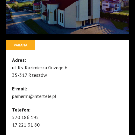
PARAFIA
Adres:
ul. Ks. Kazimierza Guzego 6
35-317 Rzeszów
E-mail:
parherm@intertele.pl
Telefon:
570 186 195
17 221 91 80