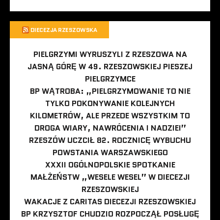
DIECEZJA RZESZOWSKA
PIELGRZYMI WYRUSZYLI Z RZESZOWA NA
JASNĄ GÓRĘ W 49. RZESZOWSKIEJ PIESZEJ
PIELGRZYMCE
BP WĄTROBA: „PIELGRZYMOWANIE TO NIE
TYLKO POKONYWANIE KOLEJNYCH
KILOMETRÓW, ALE PRZEDE WSZYSTKIM TO
DROGA WIARY, NAWRÓCENIA I NADZIEI”
RZESZÓW UCZCIŁ 82. ROCZNICĘ WYBUCHU
POWSTANIA WARSZAWSKIEGO
XXXII OGÓLNOPOLSKIE SPOTKANIE
MAŁŻEŃSTW „WESELE WESEL” W DIECEZJI
RZESZOWSKIEJ
WAKACJE Z CARITAS DIECEZJI RZESZOWSKIEJ
BP KRZYSZTOF CHUDZIO ROZPOCZĄŁ POSŁUGĘ