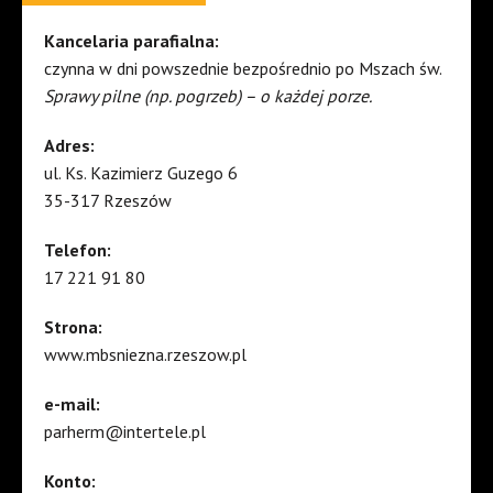
Kancelaria parafialna:
czynna w dni powszednie bezpośrednio po Mszach św.
Sprawy pilne (np. pogrzeb) – o każdej porze.
Adres:
ul. Ks. Kazimierz Guzego 6
35-317 Rzeszów
Telefon:
17 221 91 80
Strona:
www.mbsniezna.rzeszow.pl
e-mail:
parherm@intertele.pl
Konto: