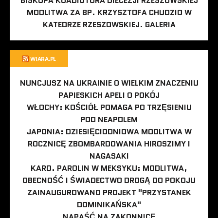
BISKUPA KOADIUTORA DIECEZJI RZESZOWSKIEJ
MODLITWA ZA BP. KRZYSZTOFA CHUDZIO W
KATEDRZE RZESZOWSKIEJ. GALERIA
WIARA.PL
NUNCJUSZ NA UKRAINIE O WIELKIM ZNACZENIU
PAPIESKICH APELI O POKÓJ
WŁOCHY: KOŚCIÓŁ POMAGA PO TRZĘSIENIU
POD NEAPOLEM
JAPONIA: DZIESIĘCIODNIOWA MODLITWA W
ROCZNICĘ ZBOMBARDOWANIA HIROSZIMY I
NAGASAKI
KARD. PAROLIN W MEKSYKU: MODLITWA,
OBECNOŚĆ I ŚWIADECTWO DROGĄ DO POKOJU
ZAINAUGUROWANO PROJEKT "PRZYSTANEK
DOMINIKAŃSKA"
NAPAŚĆ NA ZAKONNICĘ