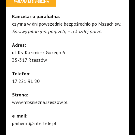
PARAFIA MB ŚNIEŻNA
Kancelaria parafialna:
czynna w dni powszednie bezpośrednio po Mszach św.
Sprawy pilne (np. pogrzeb) – o każdej porze.
Adres:
ul. Ks. Kazimierz Guzego 6
35-317 Rzeszów
Telefon:
17 221 91 80
Strona:
www.mbsniezna.rzeszow.pl
e-mail:
parherm@intertele.pl