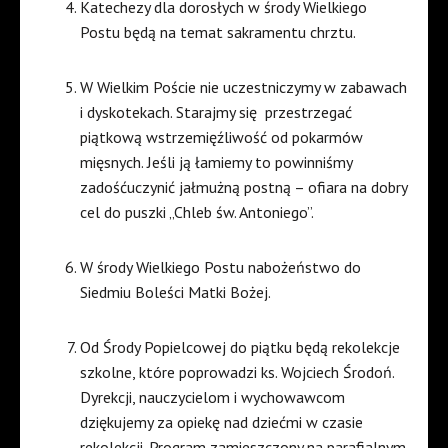
Katechezy dla dorosłych w środy Wielkiego
Postu będą na temat sakramentu chrztu.
W Wielkim Poście nie uczestniczymy w zabawach
i dyskotekach. Starajmy się
przestrzegać
piątkową wstrzemięźliwość od pokarmów
mięsnych. Jeśli ją łamiemy to powinniśmy
zadośćuczynić jałmużną postną – ofiara na dobry
cel do puszki „Chleb św. Antoniego”.
W środy Wielkiego Postu nabożeństwo do
Siedmiu Boleści Matki Bożej.
Od Środy Popielcowej do piątku będą rekolekcje
szkolne, które poprowadzi ks. Wojciech Środoń.
Dyrekcji, nauczycielom i wychowawcom
dziękujemy za opiekę nad dziećmi w czasie
rekolekcji. Program zamieszczony na parafialnym