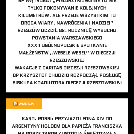
BP WĄTROBA: „PIELGRZYMOWANIE TO NIE
TYLKO POKONYWANIE KOLEJNYCH
KILOMETRÓW, ALE PRZEDE WSZYSTKIM TO
DROGA WIARY, NAWRÓCENIA I NADZIEI”
RZESZÓW UCZCIŁ 82. ROCZNICĘ WYBUCHU
POWSTANIA WARSZAWSKIEGO
XXXII OGÓLNOPOLSKIE SPOTKANIE
MAŁŻEŃSTW „WESELE WESEL” W DIECEZJI
RZESZOWSKIEJ
WAKACJE Z CARITAS DIECEZJI RZESZOWSKIEJ
BP KRZYSZTOF CHUDZIO ROZPOCZĄŁ POSŁUGĘ
BISKUPA KOADIUTORA DIECEZJI RZESZOWSKIEJ
WIARA.PL
KARD. ROSSI: PRZYJAZD LEONA XIV DO
ARGENTYNY HOŁDEM DLA PAPIEŻA FRANCISZKA
NA GÓRZE TABOR KUSTODIA ŚWIĘTOWAŁA