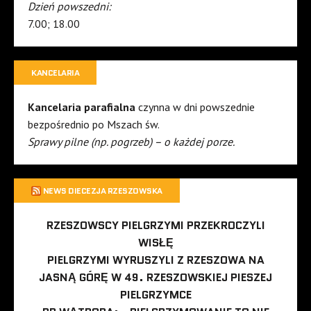
Dzień powszedni:
7.00; 18.00
KANCELARIA
Kancelaria parafialna
czynna w dni powszednie
bezpośrednio po Mszach św.
Sprawy pilne (np. pogrzeb) – o każdej porze.
NEWS DIECEZJA RZESZOWSKA
RZESZOWSCY PIELGRZYMI PRZEKROCZYLI
WISŁĘ
PIELGRZYMI WYRUSZYLI Z RZESZOWA NA
JASNĄ GÓRĘ W 49. RZESZOWSKIEJ PIESZEJ
PIELGRZYMCE