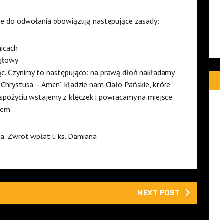
le do odwołania obowiązują następujące zasady:
nicach
 głowy
ąc. Czynimy to następująco: na prawą dłoń nakładamy
o Chrystusa – Amen” kładzie nam Ciało Pańskie, które
spożyciu wstajemy z klęczek i powracamy na miejsce.
iem.
. Zwrot wpłat u ks. Damiana
NEXT POST