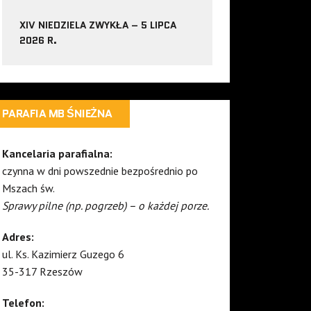
XIV NIEDZIELA ZWYKŁA – 5 LIPCA
2026 R.
PARAFIA MB ŚNIEŻNA
Kancelaria parafialna:
czynna w dni powszednie bezpośrednio po
Mszach św.
Sprawy pilne (np. pogrzeb) – o każdej porze.
Adres:
ul. Ks. Kazimierz Guzego 6
35-317 Rzeszów
Telefon: