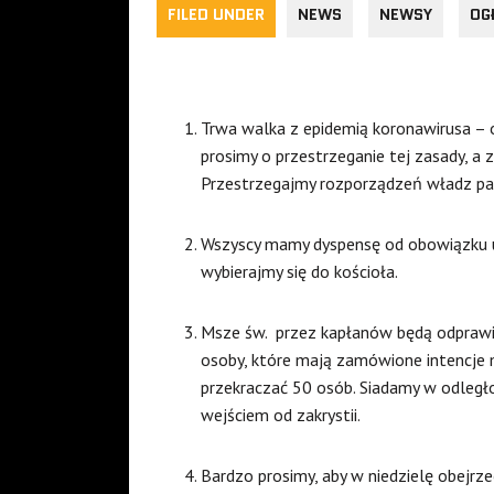
FILED UNDER
NEWS
NEWSY
OG
Trwa walka z epidemią koronawirusa – 
prosimy o przestrzeganie tej zasady, a z
Przestrzegajmy rozporządzeń władz pa
Wszyscy mamy dyspensę od obowiązku ucz
wybierajmy się do kościoła.
Msze św.
przez kapłanów będą odprawi
osoby, które mają zamówione intencje 
przekraczać 50 osób. Siadamy w odległ
wejściem od zakrystii.
Bardzo prosimy, aby w niedzielę obejrze