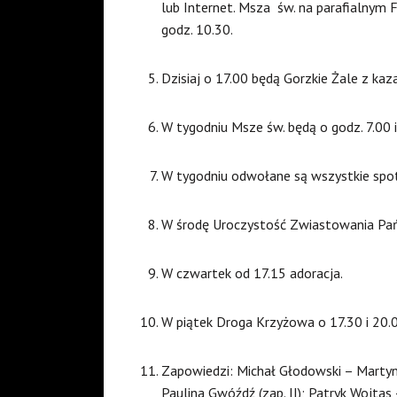
lub Internet. Msza
św. na parafialnym 
godz. 10.30.
Dzisiaj o 17.00 będą Gorzkie Żale z kaz
W tygodniu Msze św. będą o godz. 7.00 i 
W tygodniu odwołane są wszystkie spot
W środę Uroczystość Zwiastowania Pańs
W czwartek od 17.15 adoracja.
W piątek Droga Krzyżowa o 17.30 i 20.
Zapowiedzi: Michał Głodowski – Martyn
Paulina Gwóźdź (zap. II); Patryk Wojtas –