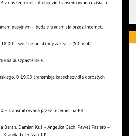
FB z naszego kościoła będzie transmitowana dzisiaj
o
aniem pasyjnym – będzie transmisja przez Internet.
18.00 – wejście od strony zakrystii (50 osób).
kania duszpasterskie.
kiego. O 19.00 transmisja katechezy dla dorosłych.
00 – transmitowana przez Internet na FB
a Baran, Damian Kuś – Angelika Cach, Paweł Pasierb –
 Klaudia Lech (zap. III).