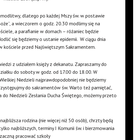
 modlitwy, dlatego po każdej Mszy św. w postawie
Boże”, a wieczorem o godz. 20.30 modlimy się na
ościele, a parafianie w domach – różaniec będzie
odlić się będziemy o ustanie epidemii.
W ciągu dnia
w kościele przed Najświętszym Sakramentem.
iedzi z udziałem księży z dekanatu. Zapraszamy do
ziałku do soboty w godz. od 17.00 do 18.00. W
Wielkiej Niedzieli najprawdopodobniej nie będziemy
 przystępujmy do sakramentów św. Warto też pamiętać,
wa do Niedzieli Zesłania Ducha Świętego, możemy przeto
jbliższa rodzina (nie więcej niż 50 osób), chrzty będą
lko najbliższych, terminy I Komunii św. i bierzmowania
 zaczną pracować szkoły