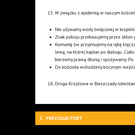
W związku z epidemią w naszym koście
Nie używamy wody święconej w kropiel
Znak pokoju przekazujemy przez skłon
Komunię św. przyjmujemy na rękę klęcz
lewą, na której kapłan po dialogu „Ciał
bierzemy prawą dłonią i spożywamy. Po 
Do kościoła wchodzimy bocznym wejśc
Droga Krzyżowa w Bieszczady odwołana
PREVIOUS POST