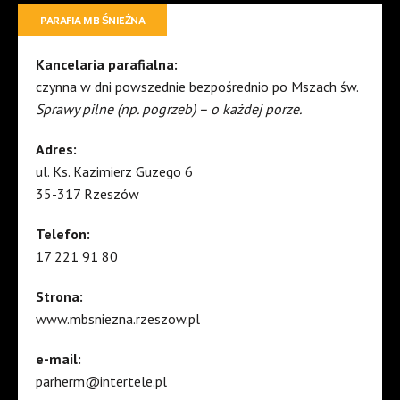
PARAFIA MB ŚNIEŻNA
Kancelaria parafialna:
czynna w dni powszednie bezpośrednio po Mszach św.
Sprawy pilne (np. pogrzeb) – o każdej porze.
Adres:
ul. Ks. Kazimierz Guzego 6
35-317 Rzeszów
Telefon:
17 221 91 80
Strona:
www.mbsniezna.rzeszow.pl
e-mail:
parherm@intertele.pl