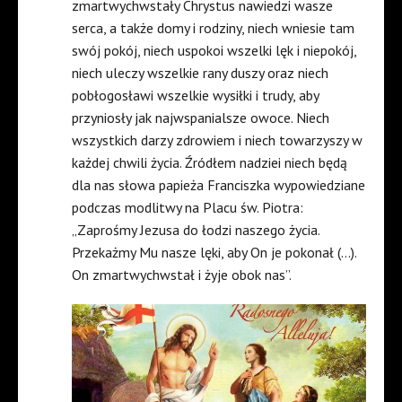
zmartwychwstały Chrystus nawiedzi wasze
serca, a także domy i rodziny, niech wniesie tam
swój pokój, niech uspokoi wszelki lęk i niepokój,
niech uleczy wszelkie rany duszy oraz niech
pobłogosławi wszelkie wysiłki i trudy, aby
przyniosły jak najwspanialsze owoce. Niech
wszystkich darzy zdrowiem i niech towarzyszy w
każdej chwili życia. Źródłem nadziei niech będą
dla nas słowa papieża Franciszka wypowiedziane
podczas modlitwy na Placu św. Piotra:
„Zaprośmy Jezusa do łodzi naszego życia.
Przekażmy Mu nasze lęki, aby On je pokonał (…).
On zmartwychwstał i żyje obok nas”.