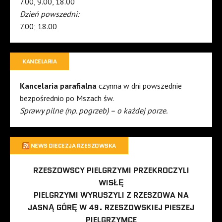
7.00, 9.00, 18.00
Dzień powszedni:
7.00; 18.00
KANCELARIA
Kancelaria parafialna
czynna w dni powszednie
bezpośrednio po Mszach św.
Sprawy pilne (np. pogrzeb) – o każdej porze.
NEWS DIECEZJA RZESZOWSKA
RZESZOWSCY PIELGRZYMI PRZEKROCZYLI
WISŁĘ
PIELGRZYMI WYRUSZYLI Z RZESZOWA NA
JASNĄ GÓRĘ W 49. RZESZOWSKIEJ PIESZEJ
PIELGRZYMCE