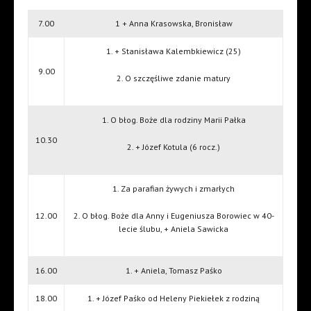
7.00
1 + Anna Krasowska, Bronisław
1. + Stanisława Kalembkiewicz (25)
9.00
2. O szczęśliwe zdanie matury
1. O błog. Boże dla rodziny Marii Pałka
10.30
2. + Józef Kotula (6 rocz.)
1. Za parafian żywych i zmarłych
12.00
2. O błog. Boże dla Anny i Eugeniusza Borowiec w 40-
lecie ślubu, + Aniela Sawicka
16.00
1. + Aniela, Tomasz Paśko
18.00
1. + Józef Paśko od Heleny Piekiełek z rodziną