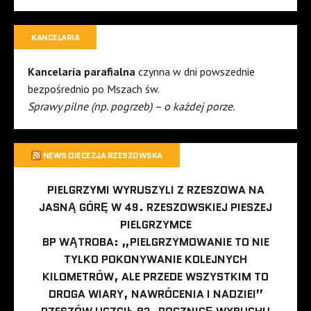
KANCELARIA
Kancelaria parafialna
czynna w dni powszednie
bezpośrednio po Mszach św.
Sprawy pilne (np. pogrzeb) – o każdej porze.
NEWS DIECEZJA RZESZOWSKA
PIELGRZYMI WYRUSZYLI Z RZESZOWA NA
JASNĄ GÓRĘ W 49. RZESZOWSKIEJ PIESZEJ
PIELGRZYMCE
BP WĄTROBA: „PIELGRZYMOWANIE TO NIE
TYLKO POKONYWANIE KOLEJNYCH
KILOMETRÓW, ALE PRZEDE WSZYSTKIM TO
DROGA WIARY, NAWRÓCENIA I NADZIEI”