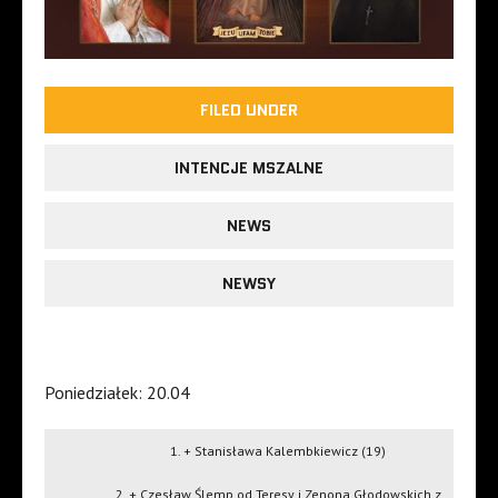
FILED UNDER
INTENCJE MSZALNE
NEWS
NEWSY
Poniedziałek: 20.04
1. + Stanisława Kalembkiewicz (19)
2. + Czesław Ślemp od Teresy i Zenona Głodowskich z