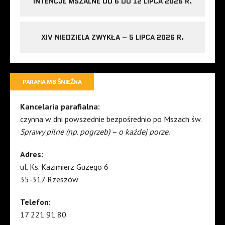
INTENCJE MSZALNE OD 6 DO 12 LIPCA 2026 R.
XIV NIEDZIELA ZWYKŁA – 5 LIPCA 2026 R.
PARAFIA MB ŚNIEŻNA
Kancelaria parafialna:
czynna w dni powszednie bezpośrednio po Mszach św.
Sprawy pilne (np. pogrzeb) – o każdej porze.
Adres:
ul. Ks. Kazimierz Guzego 6
35-317 Rzeszów
Telefon:
17 221 91 80