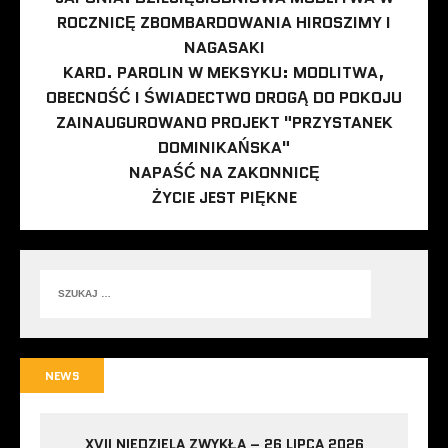
ROCZNICĘ ZBOMBARDOWANIA HIROSZIMY I
NAGASAKI
KARD. PAROLIN W MEKSYKU: MODLITWA,
OBECNOŚĆ I ŚWIADECTWO DROGĄ DO POKOJU
ZAINAUGUROWANO PROJEKT "PRZYSTANEK
DOMINIKAŃSKA"
NAPAŚĆ NA ZAKONNICĘ
ŻYCIE JEST PIĘKNE
NEWS
XVII NIEDZIELA ZWYKŁA – 26 LIPCA 2026