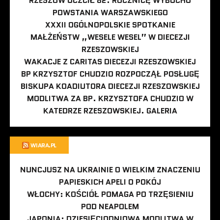
RZESZÓW UCZCIŁ 82. ROCZNICĘ WYBUCHU
POWSTANIA WARSZAWSKIEGO
XXXII OGÓLNOPOLSKIE SPOTKANIE
MAŁŻEŃSTW „WESELE WESEL” W DIECEZJI
RZESZOWSKIEJ
WAKACJE Z CARITAS DIECEZJI RZESZOWSKIEJ
BP KRZYSZTOF CHUDZIO ROZPOCZĄŁ POSŁUGĘ
BISKUPA KOADIUTORA DIECEZJI RZESZOWSKIEJ
MODLITWA ZA BP. KRZYSZTOFA CHUDZIO W
KATEDRZE RZESZOWSKIEJ. GALERIA
WIARA.PL
NUNCJUSZ NA UKRAINIE O WIELKIM ZNACZENIU
PAPIESKICH APELI O POKÓJ
WŁOCHY: KOŚCIÓŁ POMAGA PO TRZĘSIENIU
POD NEAPOLEM
JAPONIA: DZIESIĘCIODNIOWA MODLITWA W