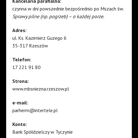
Kancelaria parafialna:
czynna w dni powszednie bezpośrednio po Mszach św.
Sprawy pilne (np. pogrzeb) – o każdej porze.
Adres:
ul. Ks. Kazimierz Guzego 6
35-317 Rzeszów
Telefon:
17 221 91 80
Strona:
www.mbsniezna.rzeszow.pl
e-mail:
parherm@intertele.pl
Konto:
Bank Spółdzielczy w Tyczynie