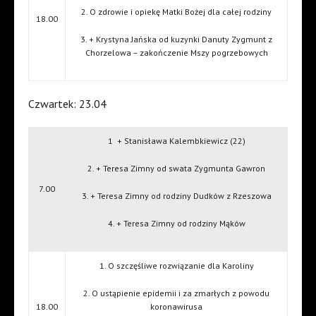
2. O zdrowie i opiekę Matki Bożej dla całej rodziny
18.00
3. + Krystyna Jańska od kuzynki Danuty Zygmunt z
Chorzelowa – zakończenie Mszy pogrzebowych
Czwartek: 23.04
1
+ Stanisława Kalembkiewicz (22)
2. + Teresa Zimny od swata Zygmunta Gawron
7.00
3. + Teresa Zimny od rodziny Dudków z Rzeszowa
4. + Teresa Zimny od rodziny Mąków
1. O szczęśliwe rozwiązanie dla Karoliny
2. O ustąpienie epidemii i za zmarłych z powodu
18.00
koronawirusa