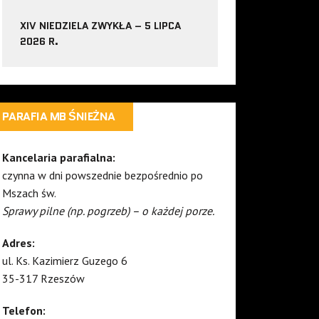
XIV NIEDZIELA ZWYKŁA – 5 LIPCA
2026 R.
PARAFIA MB ŚNIEŻNA
Kancelaria parafialna:
czynna w dni powszednie bezpośrednio po
Mszach św.
Sprawy pilne (np. pogrzeb) – o każdej porze.
Adres:
ul. Ks. Kazimierz Guzego 6
35-317 Rzeszów
Telefon: