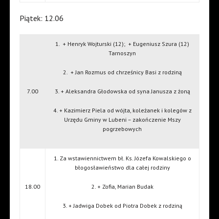
Piątek: 12.06
1.
+ Henryk Wojturski (12);
+ Eugeniusz Szura (12)
Tarnoszyn
2.
+ Jan Rozmus od chrześnicy Basi z rodziną
7.00
3. + Aleksandra Głodowska od syna Janusza z żoną
4. + Kazimierz Piela od wójta, koleżanek i kolegów z
Urzędu Gminy w Lubeni – zakończenie Mszy
pogrzebowych
1. Za wstawiennictwem bł. Ks. Józefa Kowalskiego o
błogosławieństwo dla całej rodziny
18.00
2. + Zofia, Marian Budak
3. + Jadwiga Dobek od Piotra Dobek z rodziną