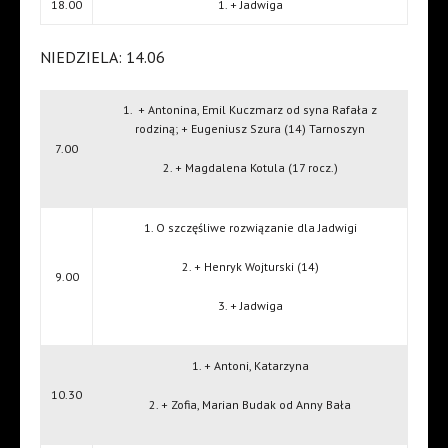
18.00
1. + Jadwiga
NIEDZIELA: 14.06
1.
+ Antonina, Emil Kuczmarz od syna Rafała z
rodziną; + Eugeniusz Szura (14) Tarnoszyn
7.00
2. + Magdalena Kotula (17 rocz.)
1. O szczęśliwe rozwiązanie dla Jadwigi
2. + Henryk Wojturski (14)
9.00
3. + Jadwiga
1. + Antoni, Katarzyna
10.30
2. + Zofia, Marian Budak od Anny Bała