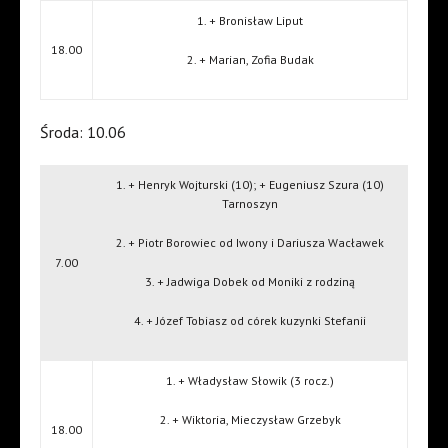
1. + Bronisław Liput
18.00
2. + Marian, Zofia Budak
Środa: 10.06
1. + Henryk Wojturski (10); + Eugeniusz Szura (10)
Tarnoszyn
2. + Piotr Borowiec od Iwony i Dariusza Wacławek
7.00
3. + Jadwiga Dobek od Moniki z rodziną
4. + Józef Tobiasz od córek kuzynki Stefanii
1. + Władysław Słowik (3 rocz.)
2. + Wiktoria, Mieczysław Grzebyk
18.00