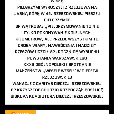
WISŁĘ
PIELGRZYMI WYRUSZYLI Z RZESZOWA NA
JASNĄ GÓRĘ W 49. RZESZOWSKIEJ PIESZEJ
PIELGRZYMCE
BP WĄTROBA: „PIELGRZYMOWANIE TO NIE
TYLKO POKONYWANIE KOLEJNYCH
KILOMETRÓW, ALE PRZEDE WSZYSTKIM TO
DROGA WIARY, NAWRÓCENIA I NADZIEI”
RZESZÓW UCZCIŁ 82. ROCZNICĘ WYBUCHU
POWSTANIA WARSZAWSKIEGO
XXXII OGÓLNOPOLSKIE SPOTKANIE
MAŁŻEŃSTW „WESELE WESEL” W DIECEZJI
RZESZOWSKIEJ
WAKACJE Z CARITAS DIECEZJI RZESZOWSKIEJ
BP KRZYSZTOF CHUDZIO ROZPOCZĄŁ POSŁUGĘ
BISKUPA KOADIUTORA DIECEZJI RZESZOWSKIEJ