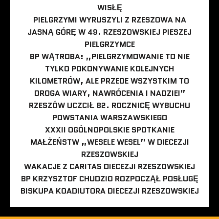
WISŁĘ
PIELGRZYMI WYRUSZYLI Z RZESZOWA NA
JASNĄ GÓRĘ W 49. RZESZOWSKIEJ PIESZEJ
PIELGRZYMCE
BP WĄTROBA: „PIELGRZYMOWANIE TO NIE
TYLKO POKONYWANIE KOLEJNYCH
KILOMETRÓW, ALE PRZEDE WSZYSTKIM TO
DROGA WIARY, NAWRÓCENIA I NADZIEI”
RZESZÓW UCZCIŁ 82. ROCZNICĘ WYBUCHU
POWSTANIA WARSZAWSKIEGO
XXXII OGÓLNOPOLSKIE SPOTKANIE
MAŁŻEŃSTW „WESELE WESEL” W DIECEZJI
RZESZOWSKIEJ
WAKACJE Z CARITAS DIECEZJI RZESZOWSKIEJ
BP KRZYSZTOF CHUDZIO ROZPOCZĄŁ POSŁUGĘ
BISKUPA KOADIUTORA DIECEZJI RZESZOWSKIEJ