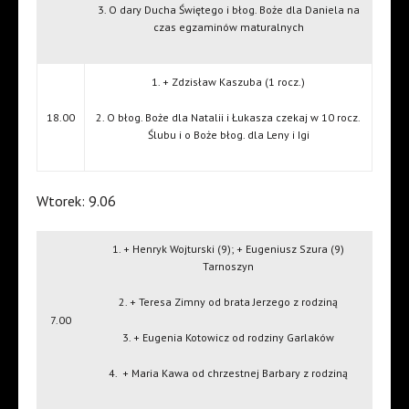
3. O dary Ducha Świętego i błog. Boże dla Daniela na
czas egzaminów maturalnych
1. + Zdzisław Kaszuba (1 rocz.)
18.00
2. O błog. Boże dla Natalii i Łukasza czekaj w 10 rocz.
Ślubu i o Boże błog. dla Leny i Igi
Wtorek: 9.06
1. + Henryk Wojturski (9); + Eugeniusz Szura (9)
Tarnoszyn
2. + Teresa Zimny od brata Jerzego z rodziną
7.00
3. + Eugenia Kotowicz od rodziny Garlaków
4.
+ Maria Kawa od chrzestnej Barbary z rodziną