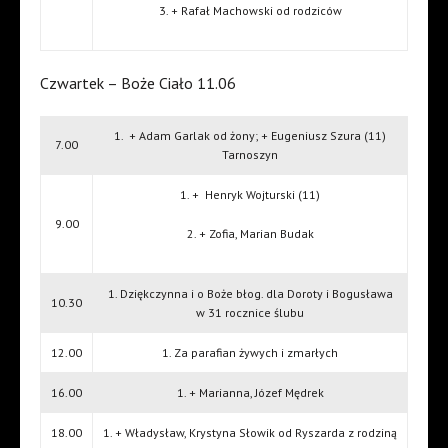
3. + Rafał Machowski od rodziców
Czwartek – Boże Ciało 11.06
1.
+ Adam Garlak od żony; + Eugeniusz Szura (11)
7.00
Tarnoszyn
1. +
Henryk Wojturski (11)
9.00
2. + Zofia, Marian Budak
1. Dziękczynna i o Boże błog. dla Doroty i Bogusława
10.30
w 31 rocznice ślubu
12.00
1. Za parafian żywych i zmarłych
16.00
1. + Marianna, Józef Mędrek
18.00
1. + Władysław, Krystyna Słowik od Ryszarda z rodziną