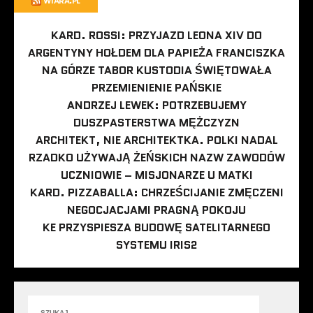
WIARA.PL
KARD. ROSSI: PRZYJAZD LEONA XIV DO
ARGENTYNY HOŁDEM DLA PAPIEŻA FRANCISZKA
NA GÓRZE TABOR KUSTODIA ŚWIĘTOWAŁA
PRZEMIENIENIE PAŃSKIE
ANDRZEJ LEWEK: POTRZEBUJEMY
DUSZPASTERSTWA MĘŻCZYZN
ARCHITEKT, NIE ARCHITEKTKA. POLKI NADAL
RZADKO UŻYWAJĄ ŻEŃSKICH NAZW ZAWODÓW
UCZNIOWIE – MISJONARZE U MATKI
KARD. PIZZABALLA: CHRZEŚCIJANIE ZMĘCZENI
NEGOCJACJAMI PRAGNĄ POKOJU
KE PRZYSPIESZA BUDOWĘ SATELITARNEGO
SYSTEMU IRIS2