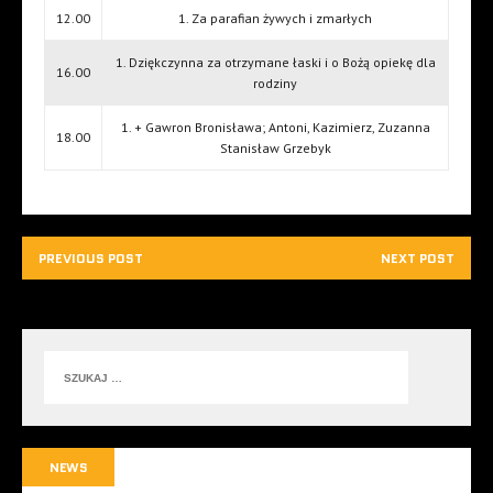
12.00
1. Za parafian żywych i zmarłych
1. Dziękczynna za otrzymane łaski i o Bożą opiekę dla
16.00
rodziny
1. + Gawron Bronisława; Antoni, Kazimierz, Zuzanna
18.00
Stanisław Grzebyk
PREVIOUS POST
NEXT POST
NEWS