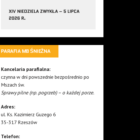
XIV NIEDZIELA ZWYKŁA – 5 LIPCA
2026 R.
PARAFIA MB ŚNIEŻNA
Kancelaria parafialna:
czynna w dni powszednie bezpośrednio po
Mszach św.
Sprawy pilne (np. pogrzeb) – o każdej porze.
Adres:
ul. Ks. Kazimierz Guzego 6
35-317 Rzeszów
Telefon: