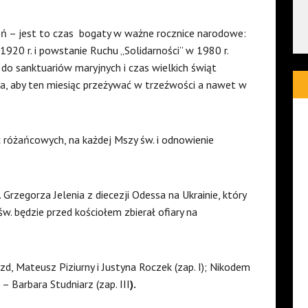
ń – jest to czas
bogaty w ważne rocznice narodowe:
920 r. i powstanie Ruchu „Solidarności” w 1980 r.
 do sanktuariów maryjnych i czas wielkich świąt
a, aby ten miesiąc przeżywać w trzeźwości a nawet w
c różańcowych, na każdej Mszy św. i odnowienie
 Grzegorza Jelenia z diecezji Odessa na Ukrainie, który
w. będzie przed kościołem zbierał ofiary na
d, Mateusz Piziurny i Justyna Roczek (zap. I); Nikodem
 – Barbara Studniarz
(zap. III
).