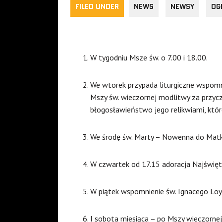
FILED UNDER
NEWS
NEWSY
OG
W tygodniu Msze św. o 7.00 i 18.00.
We wtorek przypada liturgiczne wspomni
Mszy św. wieczornej modlitwy za przycz
błogosławieństwo jego relikwiami, któr
We środę św. Marty – Nowenna do Matki
W czwartek od 17.15 adoracja Najświęt
W piątek wspomnienie św. Ignacego Loy
I sobota miesiąca – po Mszy wieczornej 