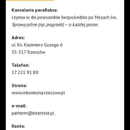
Kancelaria parafialna:
czynna w dni powszednie bezpośrednio po Mszach św.
Sprawy pilne (np. pogrzeb) – o każdej porze.
Adres:
ul. Ks. Kazimierz Guzego 6
35-317 Rzeszów
Telefon:
17 221 91 80
Strona:
www.mbsniezna.rzeszow.pl
e-mail:
parherm@intertele.pl
Konto: