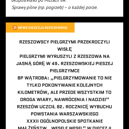
bezpośrednio po Mszach św.
Sprawy pilne (np. pogrzeb) – o każdej porze.
NEWS DIECEZJA RZESZOWSKA
RZESZOWSCY PIELGRZYMI PRZEKROCZYLI
WISŁĘ
PIELGRZYMI WYRUSZYLI Z RZESZOWA NA
JASNĄ GÓRĘ W 49. RZESZOWSKIEJ PIESZEJ
PIELGRZYMCE
BP WĄTROBA: „PIELGRZYMOWANIE TO NIE
TYLKO POKONYWANIE KOLEJNYCH
KILOMETRÓW, ALE PRZEDE WSZYSTKIM TO
DROGA WIARY, NAWRÓCENIA I NADZIEI”
RZESZÓW UCZCIŁ 82. ROCZNICĘ WYBUCHU
POWSTANIA WARSZAWSKIEGO
XXXII OGÓLNOPOLSKIE SPOTKANIE
MAŁŻEŃSTW „WESELE WESEL” W DIECEZJI