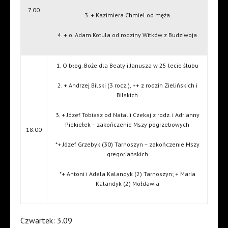
7.00
3. + Kazimiera Chmiel od męża
4. + o. Adam Kotula od rodziny Witków z Budziwoja
1. O błog. Boże dla Beaty i Janusza w 25 lecie ślubu
2. + Andrzej Bilski (3 rocz.), ++ z rodzin Zielińskich i
Bilskich
3. + Józef Tobiasz od Natalii Czekaj z rodz. i Adrianny
Piekiełek – zakończenie Mszy pogrzebowych
18.00
*+ Józef Grzebyk (30) Tarnoszyn – zakończenie Mszy
gregoriańskich
*+ Antoni i Adela Kalandyk (2) Tarnoszyn; + Maria
Kalandyk (2) Mołdawia
Czwartek: 3.09