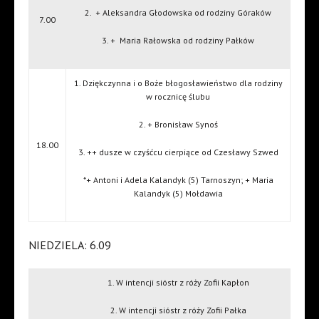
2.
+ Aleksandra Głodowska od rodziny Góraków
7.00
3. +
Maria Rałowska od rodziny Pałków
1. Dziękczynna i o Boże błogosławieństwo dla rodziny
w rocznicę ślubu
2. + Bronisław Synoś
18.00
3. ++ dusze w czyśćcu cierpiące od Czesławy Szwed
*+ Antoni i Adela Kalandyk (5) Tarnoszyn; + Maria
Kalandyk (5) Mołdawia
NIEDZIELA: 6.09
1. W intencji sióstr z róży Zofii Kapłon
2. W intencji sióstr z róży Zofii Pałka