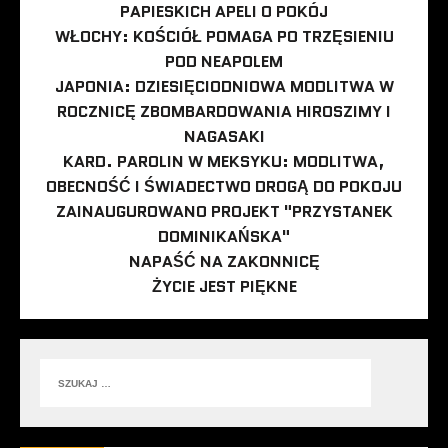
PAPIESKICH APELI O POKÓJ
WŁOCHY: KOŚCIÓŁ POMAGA PO TRZĘSIENIU
POD NEAPOLEM
JAPONIA: DZIESIĘCIODNIOWA MODLITWA W
ROCZNICĘ ZBOMBARDOWANIA HIROSZIMY I
NAGASAKI
KARD. PAROLIN W MEKSYKU: MODLITWA,
OBECNOŚĆ I ŚWIADECTWO DROGĄ DO POKOJU
ZAINAUGUROWANO PROJEKT "PRZYSTANEK
DOMINIKAŃSKA"
NAPAŚĆ NA ZAKONNICĘ
ŻYCIE JEST PIĘKNE