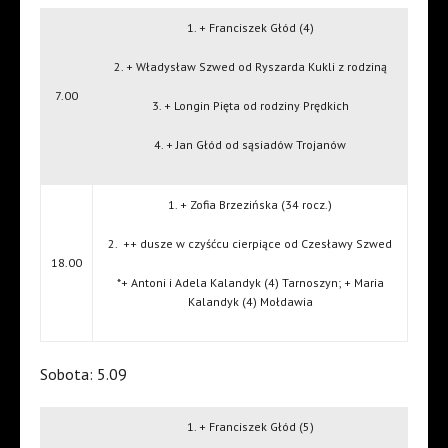
1. + Franciszek Głód (4)
2. + Władysław Szwed od Ryszarda Kukli z rodziną
7.00
3. + Longin Pięta od rodziny Prędkich
4. + Jan Głód od sąsiadów Trojanów
1. + Zofia Brzezińska (34 rocz.)
2.
++ dusze w czyśćcu cierpiące od Czesławy Szwed
18.00
*+ Antoni i Adela Kalandyk (4) Tarnoszyn; + Maria
Kalandyk (4) Mołdawia
Sobota: 5.09
1. + Franciszek Głód (5)