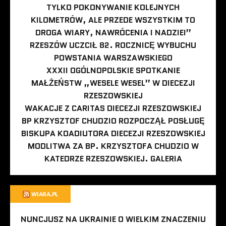
TYLKO POKONYWANIE KOLEJNYCH
KILOMETRÓW, ALE PRZEDE WSZYSTKIM TO
DROGA WIARY, NAWRÓCENIA I NADZIEI”
RZESZÓW UCZCIŁ 82. ROCZNICĘ WYBUCHU
POWSTANIA WARSZAWSKIEGO
XXXII OGÓLNOPOLSKIE SPOTKANIE
MAŁŻEŃSTW „WESELE WESEL” W DIECEZJI
RZESZOWSKIEJ
WAKACJE Z CARITAS DIECEZJI RZESZOWSKIEJ
BP KRZYSZTOF CHUDZIO ROZPOCZĄŁ POSŁUGĘ
BISKUPA KOADIUTORA DIECEZJI RZESZOWSKIEJ
MODLITWA ZA BP. KRZYSZTOFA CHUDZIO W
KATEDRZE RZESZOWSKIEJ. GALERIA
WIARA.PL
NUNCJUSZ NA UKRAINIE O WIELKIM ZNACZENIU