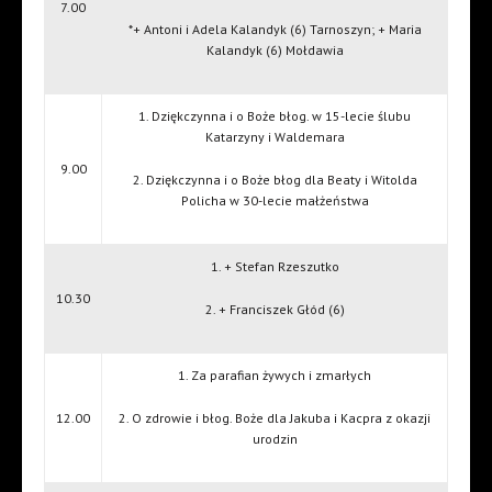
7.00
*+ Antoni i Adela Kalandyk (6) Tarnoszyn; + Maria
Kalandyk (6) Mołdawia
1. Dziękczynna i o Boże błog. w 15-lecie ślubu
Katarzyny i Waldemara
9.00
2. Dziękczynna i o Boże błog dla Beaty i Witolda
Policha w 30-lecie małżeństwa
1. + Stefan Rzeszutko
10.30
2. + Franciszek Głód (6)
1. Za parafian żywych i zmarłych
12.00
2. O zdrowie i błog. Boże dla Jakuba i Kacpra z okazji
urodzin