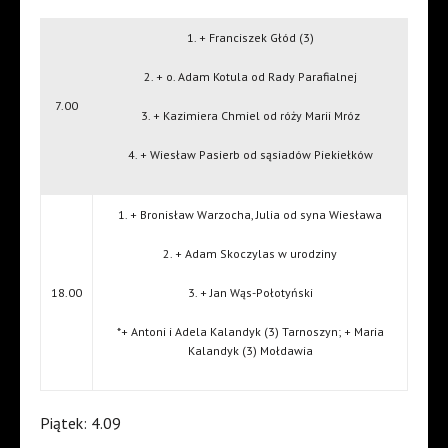
1. + Franciszek Głód (3)
2. + o. Adam Kotula od Rady Parafialnej
7.00
3. + Kazimiera Chmiel od róży Marii Mróz
4. + Wiesław Pasierb od sąsiadów Piekiełków
1. + Bronisław Warzocha, Julia od syna Wiesława
2. + Adam Skoczylas w urodziny
18.00
3. + Jan Wąs-Połotyński
*+ Antoni i Adela Kalandyk (3) Tarnoszyn; + Maria
Kalandyk (3) Mołdawia
Piątek: 4.09