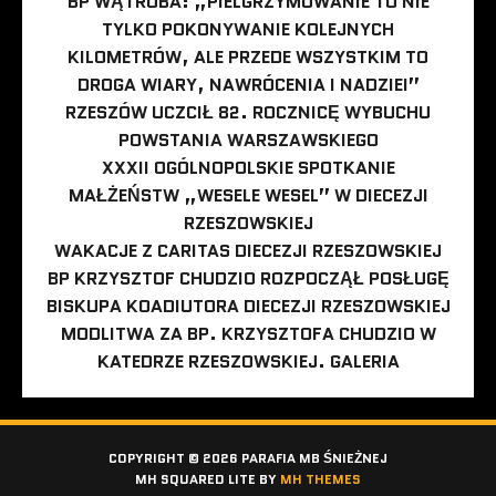
BP WĄTROBA: „PIELGRZYMOWANIE TO NIE
TYLKO POKONYWANIE KOLEJNYCH
KILOMETRÓW, ALE PRZEDE WSZYSTKIM TO
DROGA WIARY, NAWRÓCENIA I NADZIEI”
RZESZÓW UCZCIŁ 82. ROCZNICĘ WYBUCHU
POWSTANIA WARSZAWSKIEGO
XXXII OGÓLNOPOLSKIE SPOTKANIE
MAŁŻEŃSTW „WESELE WESEL” W DIECEZJI
RZESZOWSKIEJ
WAKACJE Z CARITAS DIECEZJI RZESZOWSKIEJ
BP KRZYSZTOF CHUDZIO ROZPOCZĄŁ POSŁUGĘ
BISKUPA KOADIUTORA DIECEZJI RZESZOWSKIEJ
MODLITWA ZA BP. KRZYSZTOFA CHUDZIO W
KATEDRZE RZESZOWSKIEJ. GALERIA
COPYRIGHT © 2026 PARAFIA MB ŚNIEŻNEJ
MH SQUARED LITE BY
MH THEMES