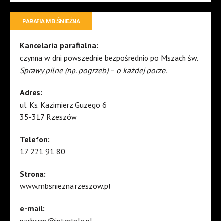
PARAFIA MB ŚNIEŻNA
Kancelaria parafialna:
czynna w dni powszednie bezpośrednio po Mszach św.
Sprawy pilne (np. pogrzeb) – o każdej porze.
Adres:
ul. Ks. Kazimierz Guzego 6
35-317 Rzeszów
Telefon:
17 221 91 80
Strona:
www.mbsniezna.rzeszow.pl
e-mail:
parherm@intertele.pl