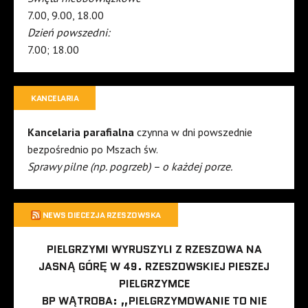
7.00, 9.00, 18.00
Dzień powszedni:
7.00; 18.00
KANCELARIA
Kancelaria parafialna
czynna w dni powszednie
bezpośrednio po Mszach św.
Sprawy pilne (np. pogrzeb) – o każdej porze.
NEWS DIECEZJA RZESZOWSKA
PIELGRZYMI WYRUSZYLI Z RZESZOWA NA
JASNĄ GÓRĘ W 49. RZESZOWSKIEJ PIESZEJ
PIELGRZYMCE
BP WĄTROBA: „PIELGRZYMOWANIE TO NIE