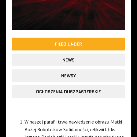
FILED UNDER
NEWS
NEWSY
OGŁOSZENIA DUSZPASTERSKIE
W naszej parafii trwa nawiedzenie obrazu Matki
Bożej Robotników Solidarności, relikwii bł. ks.
Jerzego Popiełuszki i repliki krzyża nowohuckiego.