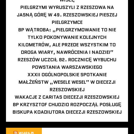
PIELGRZYMI WYRUSZYLI Z RZESZOWA NA
JASNĄ GÓRĘ W 49. RZESZOWSKIEJ PIESZEJ
PIELGRZYMCE
BP WĄTROBA: „PIELGRZYMOWANIE TO NIE
TYLKO POKONYWANIE KOLEJNYCH
KILOMETRÓW, ALE PRZEDE WSZYSTKIM TO
DROGA WIARY, NAWRÓCENIA I NADZIEI”
RZESZÓW UCZCIŁ 82. ROCZNICĘ WYBUCHU
POWSTANIA WARSZAWSKIEGO
XXXII OGÓLNOPOLSKIE SPOTKANIE
MAŁŻEŃSTW „WESELE WESEL” W DIECEZJI
RZESZOWSKIEJ
WAKACJE Z CARITAS DIECEZJI RZESZOWSKIEJ
BP KRZYSZTOF CHUDZIO ROZPOCZĄŁ POSŁUGĘ
BISKUPA KOADIUTORA DIECEZJI RZESZOWSKIEJ
WIARA.PL