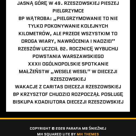
JASNĄ GÓRĘ W 49. RZESZOWSKIEJ PIESZEJ
PIELGRZYMCE
BP WĄTROBA: „PIELGRZYMOWANIE TO NIE
TYLKO POKONYWANIE KOLEJNYCH
KILOMETRÓW, ALE PRZEDE WSZYSTKIM TO
DROGA WIARY, NAWRÓCENIA I NADZIEI”
RZESZÓW UCZCIŁ 82. ROCZNICĘ WYBUCHU
POWSTANIA WARSZAWSKIEGO
XXXII OGÓLNOPOLSKIE SPOTKANIE
MAŁŻEŃSTW „WESELE WESEL” W DIECEZJI
RZESZOWSKIEJ
WAKACJE Z CARITAS DIECEZJI RZESZOWSKIEJ
BP KRZYSZTOF CHUDZIO ROZPOCZĄŁ POSŁUGĘ
BISKUPA KOADIUTORA DIECEZJI RZESZOWSKIEJ
COPYRIGHT © 2026 PARAFIA MB ŚNIEŻNEJ
MH SQUARED LITE BY
MH THEMES