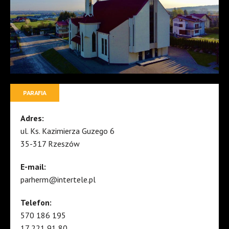
PARAFIA
Adres:
ul. Ks. Kazimierza Guzego 6
35-317 Rzeszów
E-mail:
parherm@intertele.pl
Telefon:
570 186 195
17 221 91 80