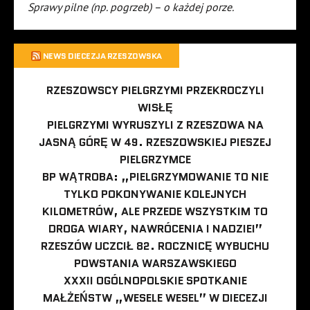
Sprawy pilne (np. pogrzeb) – o każdej porze.
NEWS DIECEZJA RZESZOWSKA
RZESZOWSCY PIELGRZYMI PRZEKROCZYLI
WISŁĘ
PIELGRZYMI WYRUSZYLI Z RZESZOWA NA
JASNĄ GÓRĘ W 49. RZESZOWSKIEJ PIESZEJ
PIELGRZYMCE
BP WĄTROBA: „PIELGRZYMOWANIE TO NIE
TYLKO POKONYWANIE KOLEJNYCH
KILOMETRÓW, ALE PRZEDE WSZYSTKIM TO
DROGA WIARY, NAWRÓCENIA I NADZIEI”
RZESZÓW UCZCIŁ 82. ROCZNICĘ WYBUCHU
POWSTANIA WARSZAWSKIEGO
XXXII OGÓLNOPOLSKIE SPOTKANIE
MAŁŻEŃSTW „WESELE WESEL” W DIECEZJI