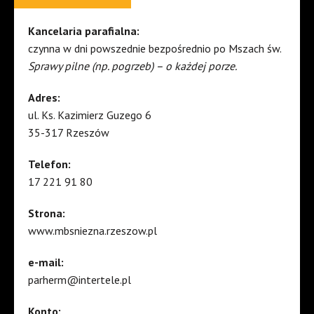
Kancelaria parafialna:
czynna w dni powszednie bezpośrednio po Mszach św.
Sprawy pilne (np. pogrzeb) – o każdej porze.
Adres:
ul. Ks. Kazimierz Guzego 6
35-317 Rzeszów
Telefon:
17 221 91 80
Strona:
www.mbsniezna.rzeszow.pl
e-mail:
parherm@intertele.pl
Konto: