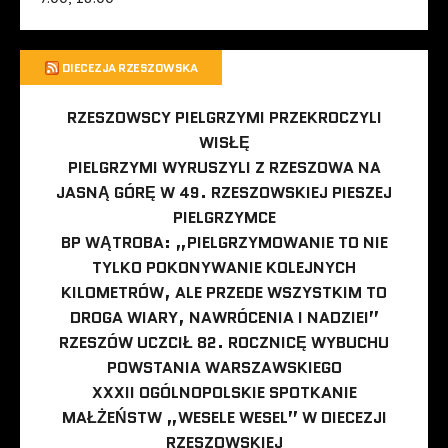
DIECEZJA RZESZOWSKA
RZESZOWSCY PIELGRZYMI PRZEKROCZYLI
WISŁĘ
PIELGRZYMI WYRUSZYLI Z RZESZOWA NA
JASNĄ GÓRĘ W 49. RZESZOWSKIEJ PIESZEJ
PIELGRZYMCE
BP WĄTROBA: „PIELGRZYMOWANIE TO NIE
TYLKO POKONYWANIE KOLEJNYCH
KILOMETRÓW, ALE PRZEDE WSZYSTKIM TO
DROGA WIARY, NAWRÓCENIA I NADZIEI”
RZESZÓW UCZCIŁ 82. ROCZNICĘ WYBUCHU
POWSTANIA WARSZAWSKIEGO
XXXII OGÓLNOPOLSKIE SPOTKANIE
MAŁŻEŃSTW „WESELE WESEL” W DIECEZJI
RZESZOWSKIEJ