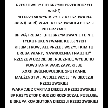
RZESZOWSCY PIELGRZYMI PRZEKROCZYLI
WISŁĘ
PIELGRZYMI WYRUSZYLI Z RZESZOWA NA
JASNĄ GÓRĘ W 49. RZESZOWSKIEJ PIESZEJ
PIELGRZYMCE
BP WĄTROBA: „PIELGRZYMOWANIE TO NIE
TYLKO POKONYWANIE KOLEJNYCH
KILOMETRÓW, ALE PRZEDE WSZYSTKIM TO
DROGA WIARY, NAWRÓCENIA I NADZIEI”
RZESZÓW UCZCIŁ 82. ROCZNICĘ WYBUCHU
POWSTANIA WARSZAWSKIEGO
XXXII OGÓLNOPOLSKIE SPOTKANIE
MAŁŻEŃSTW „WESELE WESEL” W DIECEZJI
RZESZOWSKIEJ
WAKACJE Z CARITAS DIECEZJI RZESZOWSKIEJ
BP KRZYSZTOF CHUDZIO ROZPOCZĄŁ POSŁUGĘ
BISKUPA KOADIUTORA DIECEZJI RZESZOWSKIEJ