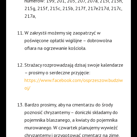
numerów: 199, 201, 205, 207, 207a, 215i, 215h,
215g, 215f, 215c, 215b, 217f, 217e217d, 217c,
217a,
W zakrystii możemy się zaopatrzyć w
poświęcone opłatki wigilijne – dobrowolna
ofiara na ogrzewanie kościoła.
Strażacy rozprowadzają dzisaj swoje kalendarze
– prosimy o serdeczne przyjęcie:
https://www.facebook.com/osprzeszow.budziw
oj/
Bardzo prosimy, aby na cmentarzu do środy
poznosić chryzantemy – doniczki składamy do
pojemnika blaszanego, a kwiaty do pojemnika
murowanego. W czwartek planujemy wywieźć
chryzantemy i przygotować cmentarz na zimę.