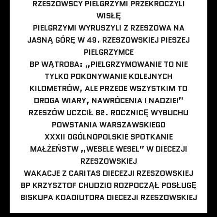
RZESZOWSCY PIELGRZYMI PRZEKROCZYLI
WISŁĘ
PIELGRZYMI WYRUSZYLI Z RZESZOWA NA
JASNĄ GÓRĘ W 49. RZESZOWSKIEJ PIESZEJ
PIELGRZYMCE
BP WĄTROBA: „PIELGRZYMOWANIE TO NIE
TYLKO POKONYWANIE KOLEJNYCH
KILOMETRÓW, ALE PRZEDE WSZYSTKIM TO
DROGA WIARY, NAWRÓCENIA I NADZIEI”
RZESZÓW UCZCIŁ 82. ROCZNICĘ WYBUCHU
POWSTANIA WARSZAWSKIEGO
XXXII OGÓLNOPOLSKIE SPOTKANIE
MAŁŻEŃSTW „WESELE WESEL” W DIECEZJI
RZESZOWSKIEJ
WAKACJE Z CARITAS DIECEZJI RZESZOWSKIEJ
BP KRZYSZTOF CHUDZIO ROZPOCZĄŁ POSŁUGĘ
BISKUPA KOADIUTORA DIECEZJI RZESZOWSKIEJ