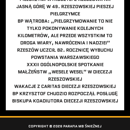
JASNĄ GÓRĘ W 49. RZESZOWSKIEJ PIESZEJ
PIELGRZYMCE
BP WĄTROBA: „PIELGRZYMOWANIE TO NIE
TYLKO POKONYWANIE KOLEJNYCH
KILOMETRÓW, ALE PRZEDE WSZYSTKIM TO
DROGA WIARY, NAWRÓCENIA I NADZIEI”
RZESZÓW UCZCIŁ 82. ROCZNICĘ WYBUCHU
POWSTANIA WARSZAWSKIEGO
XXXII OGÓLNOPOLSKIE SPOTKANIE
MAŁŻEŃSTW „WESELE WESEL” W DIECEZJI
RZESZOWSKIEJ
WAKACJE Z CARITAS DIECEZJI RZESZOWSKIEJ
BP KRZYSZTOF CHUDZIO ROZPOCZĄŁ POSŁUGĘ
BISKUPA KOADIUTORA DIECEZJI RZESZOWSKIEJ
COPYRIGHT © 2026 PARAFIA MB ŚNIEŻNEJ