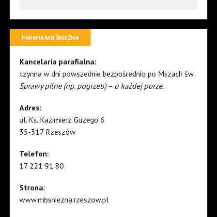
PARAFIA MB ŚNIEŻNA
Kancelaria parafialna:
czynna w dni powszednie bezpośrednio po Mszach św.
Sprawy pilne (np. pogrzeb) – o każdej porze.
Adres:
ul. Ks. Kazimierz Guzego 6
35-317 Rzeszów
Telefon:
17 221 91 80
Strona:
www.mbsniezna.rzeszow.pl