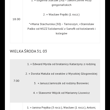
1. + Eugenia Starzak (30) – zakończenie Mszy
gregoriańskich
2. + Wacław Prędki (1 rocz.)
18.00
*+Maria Stachurska (30) – Tarnoszyn; +Stanisław
Paśko od NSZZ Solidarność z Sanofii od koleżanek i
kolegów
WIELKA ŚRODA 31. 03
1. + Edward Myrda od bratanicy Katarzyny z rodziną
2. + Dorota Matuła od swatów z Wysokiej Głogowskiej
7.00
3.
+ Janusz Jamrozik od rodziny Borowiec
4. + Sławomir Wójcik od Marianny Lisowicz
1. + Janina Prędka (3 rocz.), Wacław (1 rocz.), Antoni,