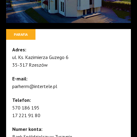
PARAFIA
Adres:
ul. Ks. Kazimierza Guzego 6
35-317 Rzeszów
E-mail:
parherm@intertele.pl
Telefon:
570 186 195
17 221 91 80
Numer konta:
Bank Spółdzielczy w Tyczynie