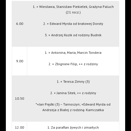
1. + Wiesława, Stanisław Piekiełek, Grażyna Paluch
(21 rocz.)
6.00
2. + Edward Myrda od bratowej Doroty
3. + Andrzej Kozik od rodziny Budnik
1. + Antonina, Maria, Marcin Tondera
9.00
2. + Zbigniew Filip, ++ z rodziny
1. + Teresa Zimny (3)
2. + Janina Sitek, ++ z rodziny
10.30
*+Jan Prędki (3) – Tarnoszyn; +Edward Myrda od
Andrzeja z Białej z rodziną- Kamczatka
12.00
1. Za parafian żywych i zmarłych