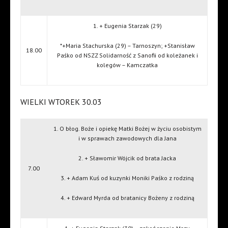
1. + Eugenia Starzak (29)
*+Maria Stachurska (29) – Tarnoszyn; +Stanisław
18.00
Paśko od NSZZ Solidarność z Sanofii od koleżanek i
kolegów – Kamczatka
WIELKI WTOREK 30.03
1. O błog. Boże i opiekę Matki Bożej w życiu osobistym
i w sprawach zawodowych dla Jana
2. + Sławomir Wójcik od brata Jacka
7.00
3. + Adam Kuś od kuzynki Moniki Paśko z rodziną
4. + Edward Myrda od bratanicy Bożeny z rodziną