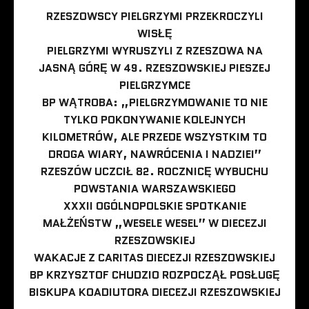
RZESZOWSCY PIELGRZYMI PRZEKROCZYLI
WISŁĘ
PIELGRZYMI WYRUSZYLI Z RZESZOWA NA
JASNĄ GÓRĘ W 49. RZESZOWSKIEJ PIESZEJ
PIELGRZYMCE
BP WĄTROBA: „PIELGRZYMOWANIE TO NIE
TYLKO POKONYWANIE KOLEJNYCH
KILOMETRÓW, ALE PRZEDE WSZYSTKIM TO
DROGA WIARY, NAWRÓCENIA I NADZIEI”
RZESZÓW UCZCIŁ 82. ROCZNICĘ WYBUCHU
POWSTANIA WARSZAWSKIEGO
XXXII OGÓLNOPOLSKIE SPOTKANIE
MAŁŻEŃSTW „WESELE WESEL” W DIECEZJI
RZESZOWSKIEJ
WAKACJE Z CARITAS DIECEZJI RZESZOWSKIEJ
BP KRZYSZTOF CHUDZIO ROZPOCZĄŁ POSŁUGĘ
BISKUPA KOADIUTORA DIECEZJI RZESZOWSKIEJ