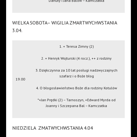
Danuty i Jana Balów – Kamczatka
WIELKA SOBOTA– WIGILIA ZMARTWYCHWSTANIA
3.04.
1. + Teresa Zimny (2)
2. + Henryk Wojturski (4 rocz.), ++ z rodziny
3. Dziękczynna za 10 lat posługi nadzwyczajnych
szafarz i o Boże błog
19.00
4. O błogosławieństwo Boże dla rodziny Kotulów
*+Jan Prędki (2) – Tarnoszyn, +Edward Myrda od
Joanny i Szczepana Bal – Kamczatka
NIEDZIELA
ZMATWYCHWSTANIA 4.04