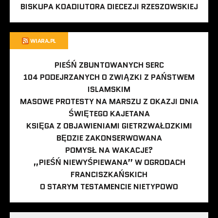
BISKUPA KOADIUTORA DIECEZJI RZESZOWSKIEJ
WIARA.PL
PIEŚŃ ZBUNTOWANYCH SERC
104 PODEJRZANYCH O ZWIĄZKI Z PAŃSTWEM
ISLAMSKIM
MASOWE PROTESTY NA MARSZU Z OKAZJI DNIA
ŚWIĘTEGO KAJETANA
KSIĘGA Z OBJAWIENIAMI GIETRZWAŁDZKIMI
BĘDZIE ZAKONSERWOWANA
POMYSŁ NA WAKACJE?
„PIEŚŃ NIEWYŚPIEWANA” W OGRODACH
FRANCISZKAŃSKICH
O STARYM TESTAMENCIE NIETYPOWO