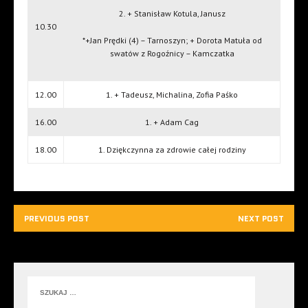
2. + Stanisław Kotula, Janusz
10.30
*+Jan Prędki (4) – Tarnoszyn; + Dorota Matuła od
swatów z Rogoźnicy – Kamczatka
12.00
1. + Tadeusz, Michalina, Zofia Paśko
16.00
1. + Adam Cag
18.00
1. Dziękczynna za zdrowie całej rodziny
PREVIOUS POST
NEXT POST