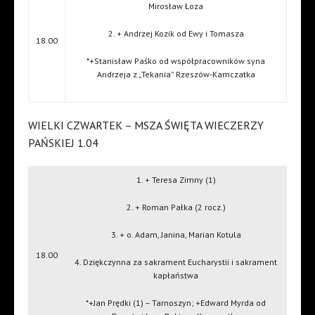
Mirosław Łoza
2. + Andrzej Kozik od Ewy i Tomasza
18.00
*+Stanisław Paśko od współpracowników syna
Andrzeja z „Tekania” Rzeszów-Kamczatka
WIELKI CZWARTEK – MSZA ŚWIĘTA WIECZERZY
PAŃSKIEJ 1.04
1. + Teresa Zimny (1)
2. + Roman Pałka (2 rocz.)
3. + o. Adam, Janina, Marian Kotula
18.00
4. Dziękczynna za sakrament Eucharystii i sakrament
kapłaństwa
*+Jan Prędki (1) – Tarnoszyn; +Edward Myrda od