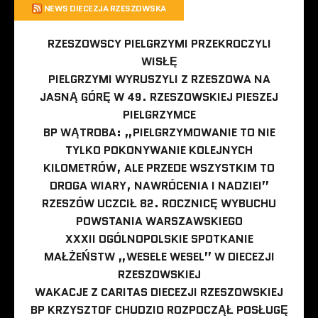
NEWS DIECEZJA RZESZOWSKA
RZESZOWSCY PIELGRZYMI PRZEKROCZYLI
WISŁĘ
PIELGRZYMI WYRUSZYLI Z RZESZOWA NA
JASNĄ GÓRĘ W 49. RZESZOWSKIEJ PIESZEJ
PIELGRZYMCE
BP WĄTROBA: „PIELGRZYMOWANIE TO NIE
TYLKO POKONYWANIE KOLEJNYCH
KILOMETRÓW, ALE PRZEDE WSZYSTKIM TO
DROGA WIARY, NAWRÓCENIA I NADZIEI”
RZESZÓW UCZCIŁ 82. ROCZNICĘ WYBUCHU
POWSTANIA WARSZAWSKIEGO
XXXII OGÓLNOPOLSKIE SPOTKANIE
MAŁŻEŃSTW „WESELE WESEL” W DIECEZJI
RZESZOWSKIEJ
WAKACJE Z CARITAS DIECEZJI RZESZOWSKIEJ
BP KRZYSZTOF CHUDZIO ROZPOCZĄŁ POSŁUGĘ