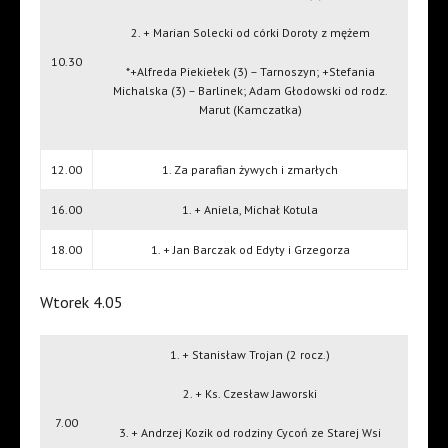
2. + Marian Solecki od córki Doroty z mężem
10.30
*+Alfreda Piekiełek (3) – Tarnoszyn; +Stefania
Michalska (3) – Barlinek; Adam Głodowski od rodz.
Marut (Kamczatka)
12.00
1. Za parafian żywych i zmarłych
16.00
1. + Aniela, Michał Kotula
18.00
1. + Jan Barczak od Edyty i Grzegorza
Wtorek 4.05
1. + Stanisław Trojan (2 rocz.)
2. + Ks. Czesław Jaworski
7.00
3. + Andrzej Kozik od rodziny Cycoń ze Starej Wsi