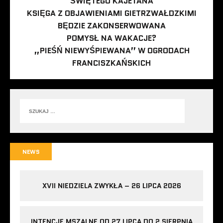
ŚWIĘTEGO KAJETANA
KSIĘGA Z OBJAWIENIAMI GIETRZWAŁDZKIMI
BĘDZIE ZAKONSERWOWANA
POMYSŁ NA WAKACJE?
„PIEŚŃ NIEWYŚPIEWANA” W OGRODACH
FRANCISZKAŃSKICH
NEWS
XVII NIEDZIELA ZWYKŁA – 26 LIPCA 2026
INTENCJE MSZALNE OD 27 LIPCA DO 2 SIERPNIA