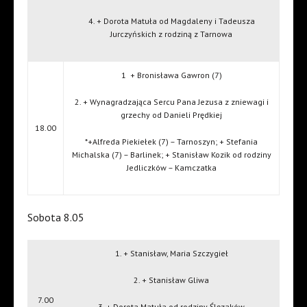
4. + Dorota Matuła od Magdaleny i Tadeusza
Jurczyńskich z rodziną z Tarnowa
1
+ Bronisława Gawron (7)
2. + Wynagradzająca Sercu Pana Jezusa z zniewagi i
grzechy od Danieli Prędkiej
18.00
*+Alfreda Piekiełek (7) – Tarnoszyn; + Stefania
Michalska (7) – Barlinek; + Stanisław Kozik od rodziny
Jedliczków – Kamczatka
Sobota 8.05
1. + Stanisław, Maria Szczygieł
2. + Stanisław Gliwa
7.00
3. + Dorota Matuła od rodziny Ślęzaków