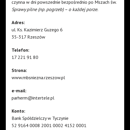
czynna w dni powszednie bezpośrednio po Mszach św.
Sprawy pilne (np. pogrzeb) – o każdej porze.
Adres:
ul. Ks. Kazimierz Guzego 6
35-317 Rzeszów
Telefon:
17 221 91 80
Strona:
www.mbsniezna.rzeszow.pl
e-mail:
parherm@intertele.pl
Konto:
Bank Spółdzielczy w Tyczynie
52 9164 0008 2001 0002 4152 0001