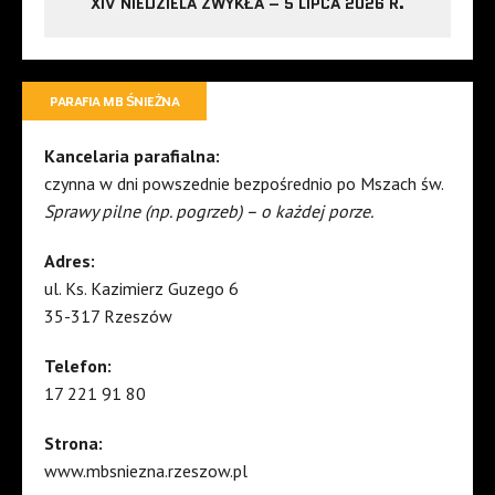
XIV NIEDZIELA ZWYKŁA – 5 LIPCA 2026 R.
PARAFIA MB ŚNIEŻNA
Kancelaria parafialna:
czynna w dni powszednie bezpośrednio po Mszach św.
Sprawy pilne (np. pogrzeb) – o każdej porze.
Adres:
ul. Ks. Kazimierz Guzego 6
35-317 Rzeszów
Telefon:
17 221 91 80
Strona:
www.mbsniezna.rzeszow.pl