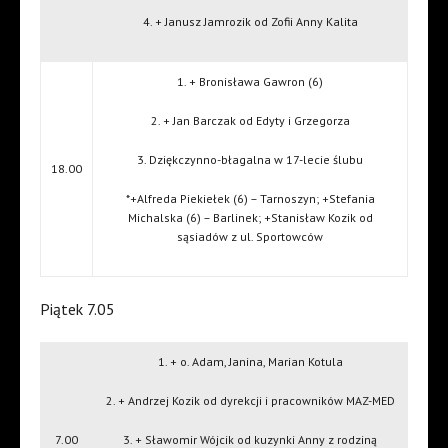
4. + Janusz Jamrozik od Zofii Anny Kalita
1. + Bronisława Gawron (6)
2. + Jan Barczak od Edyty i Grzegorza
3. Dziękczynno-błagalna w 17-lecie ślubu
18.00
*+Alfreda Piekiełek (6) – Tarnoszyn; +Stefania
Michalska (6) – Barlinek; +Stanisław Kozik od
sąsiadów z ul. Sportowców
Piątek 7.05
1. + o. Adam, Janina, Marian Kotula
2. + Andrzej Kozik od dyrekcji i pracowników MAZ-MED
7.00
3. + Sławomir Wójcik od kuzynki Anny z rodziną