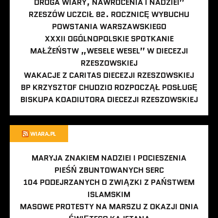
DROGA WIARY, NAWRÓCENIA I NADZIEI”
RZESZÓW UCZCIŁ 82. ROCZNICĘ WYBUCHU
POWSTANIA WARSZAWSKIEGO
XXXII OGÓLNOPOLSKIE SPOTKANIE
MAŁŻEŃSTW „WESELE WESEL” W DIECEZJI
RZESZOWSKIEJ
WAKACJE Z CARITAS DIECEZJI RZESZOWSKIEJ
BP KRZYSZTOF CHUDZIO ROZPOCZĄŁ POSŁUGĘ
BISKUPA KOADIUTORA DIECEZJI RZESZOWSKIEJ
WIARA.PL
MARYJA ZNAKIEM NADZIEI I POCIESZENIA
PIEŚŃ ZBUNTOWANYCH SERC
104 PODEJRZANYCH O ZWIĄZKI Z PAŃSTWEM
ISLAMSKIM
MASOWE PROTESTY NA MARSZU Z OKAZJI DNIA