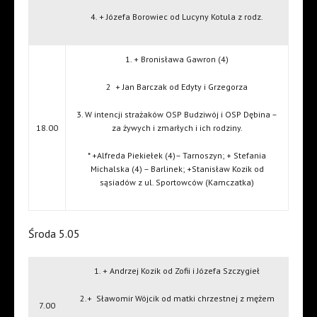
4. + Józefa Borowiec od Lucyny Kotula z rodz.
1. + Bronisława Gawron (4)
2
+ Jan Barczak od Edyty i Grzegorza
3. W intencji strażaków OSP Budziwój i OSP Dębina –
18.00
za żywych i zmarłych i ich rodziny.
* +Alfreda Piekiełek (4)– Tarnoszyn; + Stefania
Michalska (4) – Barlinek; +Stanisław Kozik od
sąsiadów z ul. Sportowców (Kamczatka)
Środa 5.05
1. + Andrzej Kozik od Zofii i Józefa Szczygieł
2.+
Sławomir Wójcik od matki chrzestnej z mężem
7.00