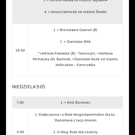
4. + Janusz Jamrozik od rodziny Świder
1. + Bronisława Gawron (8)
2. + Stanisław Wilk
18.00
*+Alfreda Piekiełek (8)– Tarnoszyn; +Stefania
Michalska (8) -Barlinek; +Stanisław Kozik od rodziny
Jedliczków – Kamczatka
NIEDZIELA 9.05
7.00
1. + Emil Borowiec
1. Dziękczynna i o Boże błogosławieństwo dla ks.
Stanisława z racji imienin
9.00
2. O błog. Boże dla Lilianny