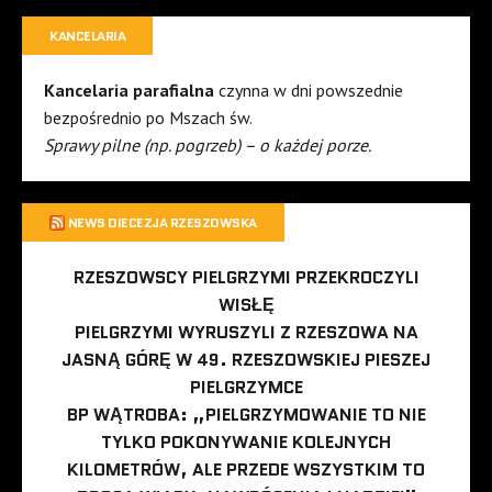
KANCELARIA
Kancelaria parafialna
czynna w dni powszednie
bezpośrednio po Mszach św.
Sprawy pilne (np. pogrzeb) – o każdej porze.
NEWS DIECEZJA RZESZOWSKA
RZESZOWSCY PIELGRZYMI PRZEKROCZYLI
WISŁĘ
PIELGRZYMI WYRUSZYLI Z RZESZOWA NA
JASNĄ GÓRĘ W 49. RZESZOWSKIEJ PIESZEJ
PIELGRZYMCE
BP WĄTROBA: „PIELGRZYMOWANIE TO NIE
TYLKO POKONYWANIE KOLEJNYCH
KILOMETRÓW, ALE PRZEDE WSZYSTKIM TO