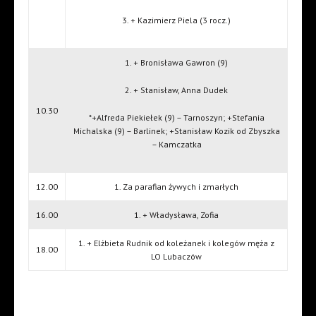
3. + Kazimierz Piela (3 rocz.)
1. + Bronisława Gawron (9)
2. + Stanisław, Anna Dudek
10.30
*+Alfreda Piekiełek (9) – Tarnoszyn; +Stefania
Michalska (9) – Barlinek; +Stanisław Kozik od Zbyszka
– Kamczatka
12.00
1. Za parafian żywych i zmarłych
16.00
1. + Władysława, Zofia
1. + Elżbieta Rudnik od koleżanek i kolegów męża z
18.00
LO Lubaczów