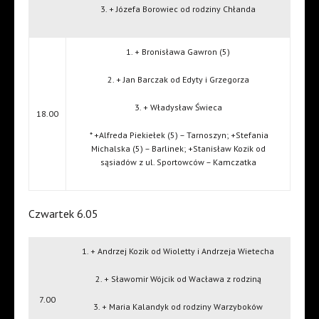
3. + Józefa Borowiec od rodziny Chłanda
1. + Bronisława Gawron (5)
2. + Jan Barczak od Edyty i Grzegorza
3. + Władysław Świeca
18.00
* +Alfreda Piekiełek (5) – Tarnoszyn; +Stefania
Michalska (5) – Barlinek; +Stanisław Kozik od
sąsiadów z ul. Sportowców – Kamczatka
Czwartek 6.05
1. + Andrzej Kozik od Wioletty i Andrzeja Wietecha
2. + Sławomir Wójcik od Wacława z rodziną
7.00
3. + Maria Kalandyk od rodziny Warzyboków