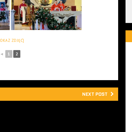
POKAZ ZDJĘĆ]
◄
1
2
NEXT POST