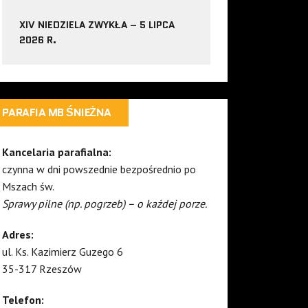
XIV NIEDZIELA ZWYKŁA – 5 LIPCA
2026 R.
PARAFIA MB ŚNIEŻNA
Kancelaria parafialna:
czynna w dni powszednie bezpośrednio po
Mszach św.
Sprawy pilne (np. pogrzeb) – o każdej porze.
Adres:
ul. Ks. Kazimierz Guzego 6
35-317 Rzeszów
Telefon: