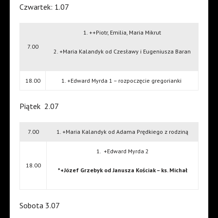
Czwartek: 1.07
1. ++Piotr, Emilia, Maria Mikrut
7.00
2. +Maria Kalandyk od Czesławy i Eugeniusza Baran
18.00
1. +Edward Myrda 1 – rozpoczęcie gregorianki
Piątek
2.07
7.00
1. +Maria Kalandyk od Adama Prędkiego z rodziną
1.
+Edward Myrda 2
18.00
*+Józef Grzebyk od Janusza Kościak – ks. Michał
Sobota 3.07