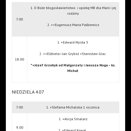
1. O Boże błogosławieństwo
i opiekę MB dla Marii i jej
rodziny
7.00
2. ++Eugeniusz Maria Paśkiewicz
1. +Edward Myrda 3
2. ++Elżbieta i Jan Gryboś +Stanisław Glac
18.00
*+Józef Grzebyk od Małgorzaty i Janusza Noga – ks.
Michał
NIEDZIELA 4.07
7.00
1. +Stefania Michalska 1 rocznica
1. +Alicja Smalarz
9.00
2. +Edward Kowal