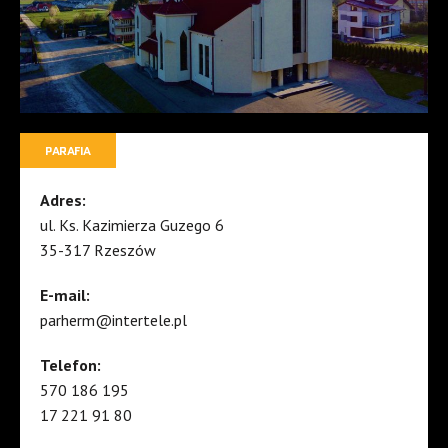
PARAFIA
Adres:
ul. Ks. Kazimierza Guzego 6
35-317 Rzeszów
E-mail:
parherm@intertele.pl
Telefon:
570 186 195
17 221 91 80