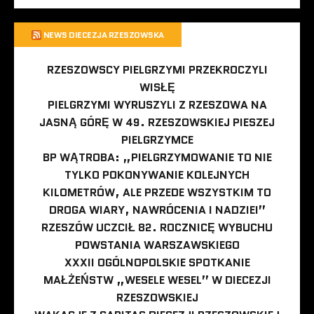
NEWS DIECEZJA RZESZOWSKA
RZESZOWSCY PIELGRZYMI PRZEKROCZYLI
WISŁĘ
PIELGRZYMI WYRUSZYLI Z RZESZOWA NA
JASNĄ GÓRĘ W 49. RZESZOWSKIEJ PIESZEJ
PIELGRZYMCE
BP WĄTROBA: „PIELGRZYMOWANIE TO NIE
TYLKO POKONYWANIE KOLEJNYCH
KILOMETRÓW, ALE PRZEDE WSZYSTKIM TO
DROGA WIARY, NAWRÓCENIA I NADZIEI”
RZESZÓW UCZCIŁ 82. ROCZNICĘ WYBUCHU
POWSTANIA WARSZAWSKIEGO
XXXII OGÓLNOPOLSKIE SPOTKANIE
MAŁŻEŃSTW „WESELE WESEL” W DIECEZJI
RZESZOWSKIEJ