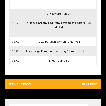
1. +Edward Myrda 4
10.30
*+Józef Grzebyk od Ireny i Zygmunta Sikora – ks.
Michał
12.00
1. Za parafian żywych i zmarłych
16.00
1. +Jadwiga Kempanowska Bury 18 rocznica śmierci
18.00
1. +Jan Lampart
PREVIOUS POST
NEXT POST