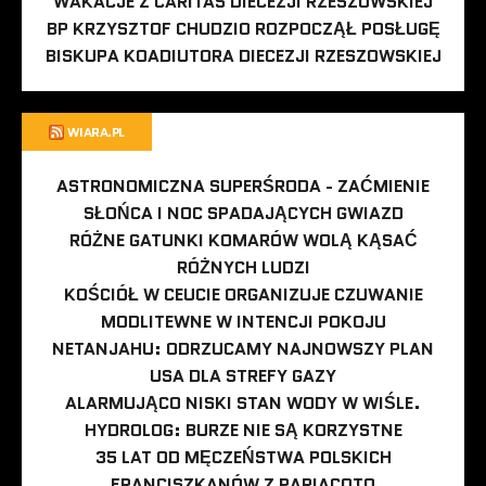
WAKACJE Z CARITAS DIECEZJI RZESZOWSKIEJ
BP KRZYSZTOF CHUDZIO ROZPOCZĄŁ POSŁUGĘ
BISKUPA KOADIUTORA DIECEZJI RZESZOWSKIEJ
WIARA.PL
ASTRONOMICZNA SUPERŚRODA - ZAĆMIENIE
SŁOŃCA I NOC SPADAJĄCYCH GWIAZD
RÓŻNE GATUNKI KOMARÓW WOLĄ KĄSAĆ
RÓŻNYCH LUDZI
KOŚCIÓŁ W CEUCIE ORGANIZUJE CZUWANIE
MODLITEWNE W INTENCJI POKOJU
NETANJAHU: ODRZUCAMY NAJNOWSZY PLAN
USA DLA STREFY GAZY
ALARMUJĄCO NISKI STAN WODY W WIŚLE.
HYDROLOG: BURZE NIE SĄ KORZYSTNE
35 LAT OD MĘCZEŃSTWA POLSKICH
FRANCISZKANÓW Z PARIACOTO