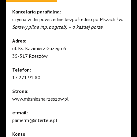
Kancelaria parafialna:
czynna w dni powszednie bezpośrednio po Mszach św.
Sprawy pilne (np. pogrzeb) – o każdej porze.
Adres:
ul. Ks. Kazimierz Guzego 6
35-317 Rzeszów
Telefon:
17 221 91 80
Strona:
www.mbsniezna.rzeszow.pl
e-mail:
parherm@intertele.pl
Konto: