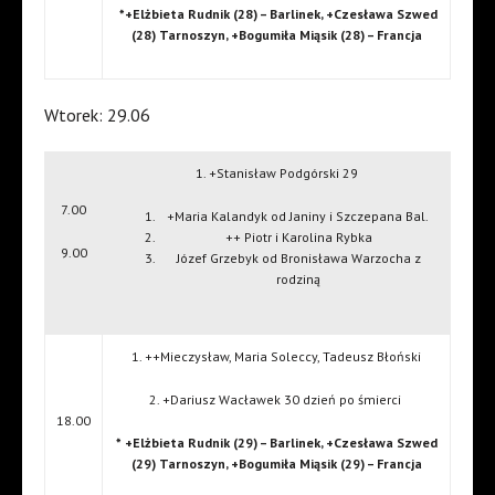
*+Elżbieta Rudnik (28) – Barlinek, +Czesława Szwed
(28) Tarnoszyn, +Bogumiła Miąsik (28) – Francja
Wtorek: 29.06
1. +Stanisław Podgórski 29
7.00
+Maria Kalandyk od Janiny i Szczepana Bal.
++ Piotr i Karolina Rybka
9.00
Józef Grzebyk od Bronisława Warzocha z
rodziną
1. ++Mieczysław, Maria Soleccy, Tadeusz Błoński
2. +Dariusz Wacławek 30 dzień po śmierci
18.00
* +Elżbieta Rudnik (29) – Barlinek, +Czesława Szwed
(29) Tarnoszyn, +Bogumiła Miąsik (29) – Francja