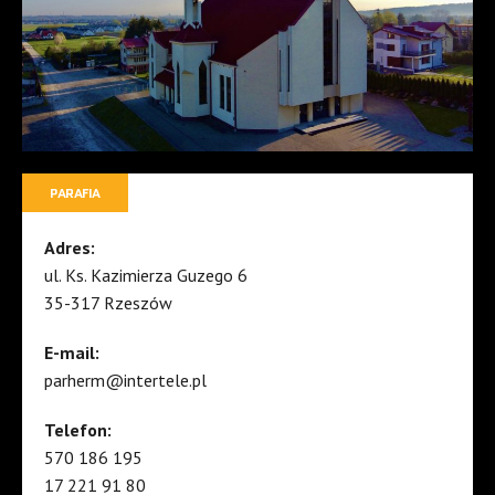
PARAFIA
Adres:
ul. Ks. Kazimierza Guzego 6
35-317 Rzeszów
E-mail:
parherm@intertele.pl
Telefon:
570 186 195
17 221 91 80