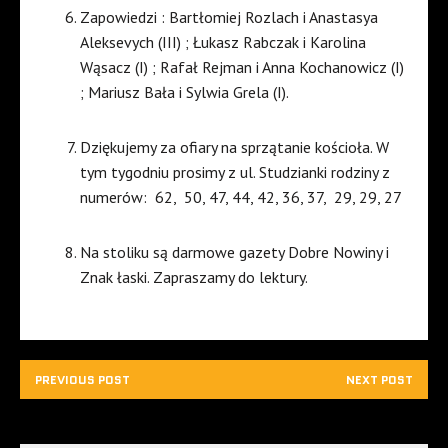
Zapowiedzi : Bartłomiej Rozlach i Anastasya
Aleksevych (III) ; Łukasz Rabczak i Karolina
Wąsacz (I) ; Rafał Rejman i Anna Kochanowicz (I)
; Mariusz Bała i Sylwia Grela (I).
Dziękujemy za ofiary na sprzątanie kościoła. W
tym tygodniu prosimy z ul. Studzianki rodziny z
numerów:
62,
50, 47, 44, 42, 36, 37,
29, 29, 27
Na stoliku są darmowe gazety Dobre Nowiny i
Znak łaski. Zapraszamy do lektury.
PREVIOUS POST
NEXT POST