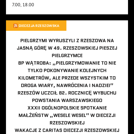
7.00, 18.00
DIECEZJA RZESZOWSKA
PIELGRZYMI WYRUSZYLI Z RZESZOWA NA
JASNĄ GÓRĘ W 49. RZESZOWSKIEJ PIESZEJ
PIELGRZYMCE
BP WĄTROBA: „PIELGRZYMOWANIE TO NIE
TYLKO POKONYWANIE KOLEJNYCH
KILOMETRÓW, ALE PRZEDE WSZYSTKIM TO
DROGA WIARY, NAWRÓCENIA I NADZIEI”
RZESZÓW UCZCIŁ 82. ROCZNICĘ WYBUCHU
POWSTANIA WARSZAWSKIEGO
XXXII OGÓLNOPOLSKIE SPOTKANIE
MAŁŻEŃSTW „WESELE WESEL” W DIECEZJI
RZESZOWSKIEJ
WAKACJE Z CARITAS DIECEZJI RZESZOWSKIEJ