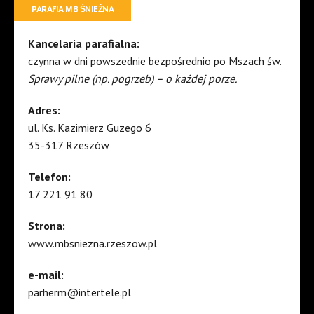
PARAFIA MB ŚNIEŻNA
Kancelaria parafialna:
czynna w dni powszednie bezpośrednio po Mszach św.
Sprawy pilne (np. pogrzeb) – o każdej porze.
Adres:
ul. Ks. Kazimierz Guzego 6
35-317 Rzeszów
Telefon:
17 221 91 80
Strona:
www.mbsniezna.rzeszow.pl
e-mail:
parherm@intertele.pl