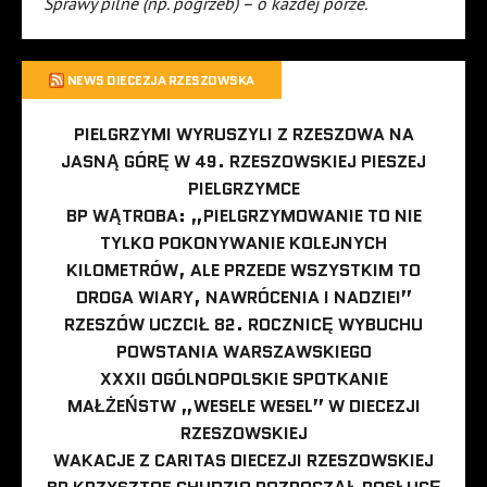
Sprawy pilne (np. pogrzeb) – o każdej porze.
NEWS DIECEZJA RZESZOWSKA
PIELGRZYMI WYRUSZYLI Z RZESZOWA NA
JASNĄ GÓRĘ W 49. RZESZOWSKIEJ PIESZEJ
PIELGRZYMCE
BP WĄTROBA: „PIELGRZYMOWANIE TO NIE
TYLKO POKONYWANIE KOLEJNYCH
KILOMETRÓW, ALE PRZEDE WSZYSTKIM TO
DROGA WIARY, NAWRÓCENIA I NADZIEI”
RZESZÓW UCZCIŁ 82. ROCZNICĘ WYBUCHU
POWSTANIA WARSZAWSKIEGO
XXXII OGÓLNOPOLSKIE SPOTKANIE
MAŁŻEŃSTW „WESELE WESEL” W DIECEZJI
RZESZOWSKIEJ
WAKACJE Z CARITAS DIECEZJI RZESZOWSKIEJ