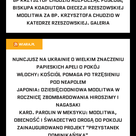
BP KRZYSZTOF CHUDZIO ROZPOCZĄŁ POSŁUGĘ
BISKUPA KOADIUTORA DIECEZJI RZESZOWSKIEJ
MODLITWA ZA BP. KRZYSZTOFA CHUDZIO W
KATEDRZE RZESZOWSKIEJ. GALERIA
WIARA.PL
NUNCJUSZ NA UKRAINIE O WIELKIM ZNACZENIU
PAPIESKICH APELI O POKÓJ
WŁOCHY: KOŚCIÓŁ POMAGA PO TRZĘSIENIU
POD NEAPOLEM
JAPONIA: DZIESIĘCIODNIOWA MODLITWA W
ROCZNICĘ ZBOMBARDOWANIA HIROSZIMY I
NAGASAKI
KARD. PAROLIN W MEKSYKU: MODLITWA,
OBECNOŚĆ I ŚWIADECTWO DROGĄ DO POKOJU
ZAINAUGUROWANO PROJEKT "PRZYSTANEK
DOMINIKAŃSKA"