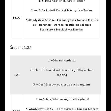
1. ++Helena, Michał, Rafał Mendoń
2. ++ Zofia, Ludwik Kubicki, Mieczysław Trojan
18.00
*+Władysław Goś 16 – Tarnoszyna; +Tomasz Matuła
16 – Barlinek; +Dorota Matuła od Bożeny i
Stanisława Prędkich – x. Damian
Środa: 21.07
1. +Edward Myrda 21
2. +Maria Kalandyk od chrzestnego Wojciecha z
7.00
rodziną
3. +Józef Grzebyk od siostry Łucji z mężem
1. ++ Aniela, Władysław, zmarli sąsiedzi
*+Władysław Goś 17
– Tarnoszyna; +Tomasz Matuła