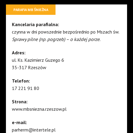
PARAFIA MB ŚNIEŻNA
Kancelaria parafialna:
czynna w dni powszednie bezpośrednio po Mszach św.
Sprawy pilne (np. pogrzeb) – o każdej porze.
Adres:
ul. Ks. Kazimierz Guzego 6
35-317 Rzeszów
Telefon:
17 221 91 80
Strona:
www.mbsniezna.rzeszow.pl
e-mail:
parherm@intertele.pl