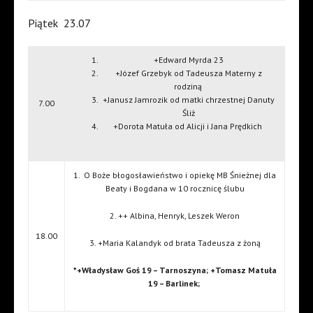
Piątek
23.07
+Edward Myrda 23
+Józef Grzebyk od Tadeusza Materny z
rodziną
+Janusz Jamrozik od matki chrzestnej Danuty
7.00
Śliż
+Dorota Matuła od Alicji i Jana Prędkich
1.
O Boże błogosławieństwo i opiekę MB Śnieżnej dla
Beaty i Bogdana w 10 rocznicę ślubu
2. ++ Albina, Henryk, Leszek Weron
18.00
3. +Maria Kalandyk od brata Tadeusza z żoną
*+Władysław Goś 19 – Tarnoszyna; +Tomasz Matuła
19 – Barlinek;