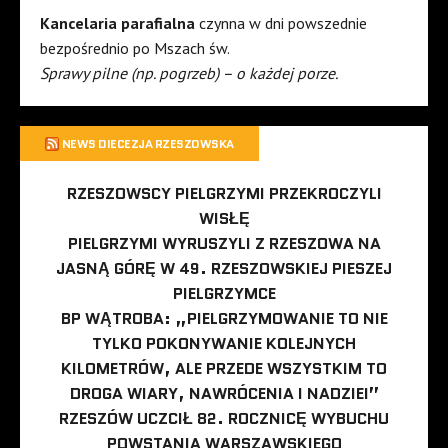
Kancelaria parafialna
czynna w dni powszednie
bezpośrednio po Mszach św.
Sprawy pilne (np. pogrzeb) – o każdej porze.
NEWS DIECEZJA RZESZOWSKA
RZESZOWSCY PIELGRZYMI PRZEKROCZYLI
WISŁĘ
PIELGRZYMI WYRUSZYLI Z RZESZOWA NA
JASNĄ GÓRĘ W 49. RZESZOWSKIEJ PIESZEJ
PIELGRZYMCE
BP WĄTROBA: „PIELGRZYMOWANIE TO NIE
TYLKO POKONYWANIE KOLEJNYCH
KILOMETRÓW, ALE PRZEDE WSZYSTKIM TO
DROGA WIARY, NAWRÓCENIA I NADZIEI”
RZESZÓW UCZCIŁ 82. ROCZNICĘ WYBUCHU
POWSTANIA WARSZAWSKIEGO