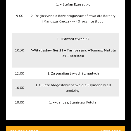
1. + Stefan Rzeszutko
9.00
2. Dziękczynna o Boże błogosławieństwo dla Barbary
i Mariusza Kruczek w 40 rocznicę ślubu
1. +Edward Myrda 25
10.30
*+Władysław Goś 21 – Tarnoszyna; +Tomasz Matuła
21 – Barlinek;
12.00
1. Za parafian żywych i zmarłych
1. O Boże błogosławieństwo dla Szymona w 18
16.00
urodziny
18.00
1. ++ Janusz, Stanisław Kotula