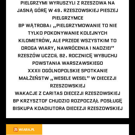
PIELGRZYMI WYRUSZYLI Z RZESZOWA NA
JASNĄ GÓRĘ W 49. RZESZOWSKIEJ PIESZEJ
PIELGRZYMCE
BP WĄTROBA: „PIELGRZYMOWANIE TO NIE
TYLKO POKONYWANIE KOLEJNYCH
KILOMETRÓW, ALE PRZEDE WSZYSTKIM TO
DROGA WIARY, NAWRÓCENIA I NADZIEI”
RZESZÓW UCZCIŁ 82. ROCZNICĘ WYBUCHU
POWSTANIA WARSZAWSKIEGO
XXXII OGÓLNOPOLSKIE SPOTKANIE
MAŁŻEŃSTW „WESELE WESEL” W DIECEZJI
RZESZOWSKIEJ
WAKACJE Z CARITAS DIECEZJI RZESZOWSKIEJ
BP KRZYSZTOF CHUDZIO ROZPOCZĄŁ POSŁUGĘ
BISKUPA KOADIUTORA DIECEZJI RZESZOWSKIEJ
WIARA.PL