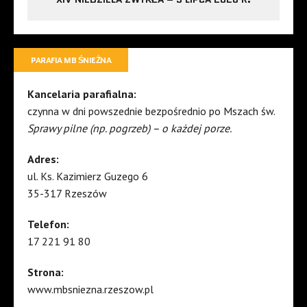
PARAFIA MB ŚNIEŻNA
Kancelaria parafialna:
czynna w dni powszednie bezpośrednio po Mszach św.
Sprawy pilne (np. pogrzeb) – o każdej porze.
Adres:
ul. Ks. Kazimierz Guzego 6
35-317 Rzeszów
Telefon:
17 221 91 80
Strona:
www.mbsniezna.rzeszow.pl