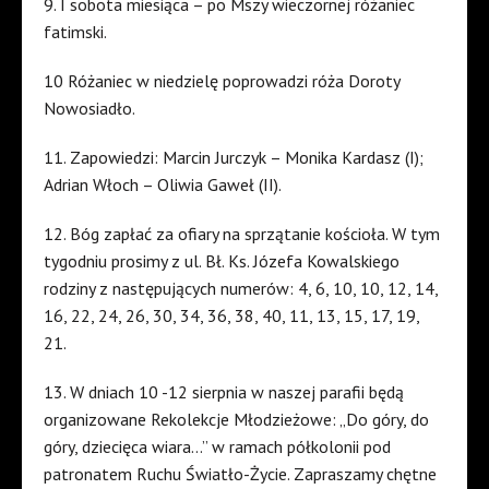
9. I sobota miesiąca – po Mszy wieczornej różaniec
fatimski.
10 Różaniec w niedzielę poprowadzi róża Doroty
Nowosiadło.
11. Zapowiedzi: Marcin Jurczyk – Monika Kardasz (I);
Adrian Włoch – Oliwia Gaweł (II).
12. Bóg zapłać za ofiary na sprzątanie kościoła. W tym
tygodniu prosimy z ul. Bł. Ks. Józefa Kowalskiego
rodziny z następujących numerów: 4, 6, 10, 10, 12, 14,
16, 22, 24, 26, 30, 34, 36, 38, 40, 11, 13, 15, 17, 19,
21.
13. W dniach 10 -12 sierpnia w naszej parafii będą
organizowane Rekolekcje Młodzieżowe: „Do góry, do
góry, dziecięca wiara…” w ramach półkolonii pod
patronatem Ruchu Światło-Życie. Zapraszamy chętne