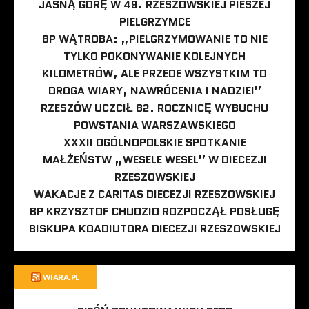
JASNĄ GÓRĘ W 49. RZESZOWSKIEJ PIESZEJ
PIELGRZYMCE
BP WĄTROBA: „PIELGRZYMOWANIE TO NIE
TYLKO POKONYWANIE KOLEJNYCH
KILOMETRÓW, ALE PRZEDE WSZYSTKIM TO
DROGA WIARY, NAWRÓCENIA I NADZIEI”
RZESZÓW UCZCIŁ 82. ROCZNICĘ WYBUCHU
POWSTANIA WARSZAWSKIEGO
XXXII OGÓLNOPOLSKIE SPOTKANIE
MAŁŻEŃSTW „WESELE WESEL” W DIECEZJI
RZESZOWSKIEJ
WAKACJE Z CARITAS DIECEZJI RZESZOWSKIEJ
BP KRZYSZTOF CHUDZIO ROZPOCZĄŁ POSŁUGĘ
BISKUPA KOADIUTORA DIECEZJI RZESZOWSKIEJ
WIARA.PL