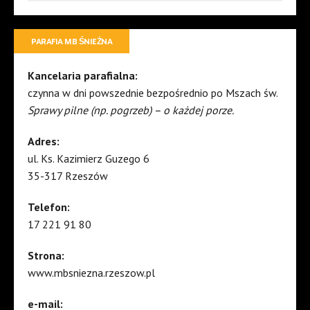
PARAFIA MB ŚNIEŻNA
Kancelaria parafialna:
czynna w dni powszednie bezpośrednio po Mszach św.
Sprawy pilne (np. pogrzeb) – o każdej porze.
Adres:
ul. Ks. Kazimierz Guzego 6
35-317 Rzeszów
Telefon:
17 221 91 80
Strona:
www.mbsniezna.rzeszow.pl
e-mail: