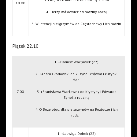
18.00
4. +Jerzy Rożkiewicz od rodziny Kocój
5. W intencji pielgrzymów do Częstochowy i ich rodzin
Piątek 22.10
1. +Dariusz Wacławek (22)
2. +Adam Głodowski od kuzyna Lesława i kuzynki
Marii
7.00
3. +Stanisława Wacławek od Krystyny i Edwarda
Synoś z rodziną
4. O Boże błog. dla pielgrzymów na Roztocze i ich
rodzin
1. +Jadwiga Dobek (22)