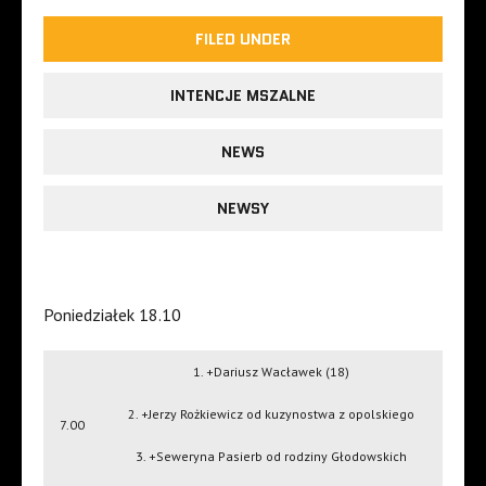
FILED UNDER
INTENCJE MSZALNE
NEWS
NEWSY
Poniedziałek 18.10
1. +Dariusz Wacławek (18)
2. +Jerzy Rożkiewicz od kuzynostwa z opolskiego
7.00
3. +Seweryna Pasierb od rodziny Głodowskich