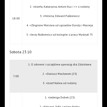
2. +Józefa, Katarzyna, Antoni Kuc i ++ z rodziny
3. +Helena, Edward Paśkiewicz
18.00
4. +Zbigniew Mierzwa od sąsiadów Doroty i Macieja
5. +Jerzy Rożkiewicz od kolegów z pracy Wydział 75
Sobota 23.10
1. O zdrowie i szczęśliwa operację dla Zdzisława
2. +Dariusz Wacławek (23)
7.00
3. +Józef Kołwa od rodziny
1. +Jadwiga Dobek (23)
2. +Edward, Zofia, Lesław Paśko