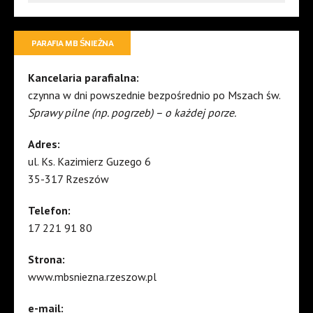
PARAFIA MB ŚNIEŻNA
Kancelaria parafialna:
czynna w dni powszednie bezpośrednio po Mszach św.
Sprawy pilne (np. pogrzeb) – o każdej porze.
Adres:
ul. Ks. Kazimierz Guzego 6
35-317 Rzeszów
Telefon:
17 221 91 80
Strona:
www.mbsniezna.rzeszow.pl
e-mail: