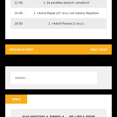
12.00
1. Za parafian żywych i zmarłych
16.00
1. +Anna Miąsik (25 rocz.) od rodziny Miąsików
18.00
1. +Adolf Płonka (1 rocz.)
PREVIOUS POST
NEXT POST
NEWS
XVII NIEDZIELA ZWYKŁA – 26 LIPCA 2026