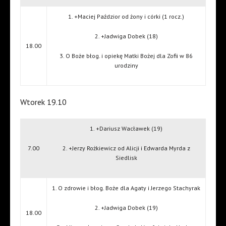
1. +Maciej Paździor od żony i córki (1 rocz.)
2. +Jadwiga Dobek (18)
18.00
3. O Boże błog. i opiekę Matki Bożej dla Zofii w 86
urodziny
Wtorek 19.10
1. +Dariusz Wacławek (19)
7.00
2. +Jerzy Rożkiewicz od Alicji i Edwarda Myrda z
Siedlisk
1. O zdrowie i błog. Boże dla Agaty i Jerzego Stachyrak
2. +Jadwiga Dobek (19)
18.00