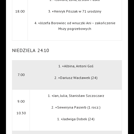
18.00
3. +Henryk Pilszak w 71 urodziny
4. +Józefa Borowiec od wnuczki Ani – zakończenie
Mszy pogrzebowych
NIEDZIELA
24.10
1. +Albina, Antoni Goś
7.00
2. +Dariusz Wacławek (24)
1. +Jan, Julia, Stanisław Szczoczarz
9.00
2. +Seweryna Pasierb (1 rocz.)
10.30
1. +Jadwiga Dobek (24)