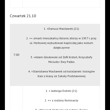
Czwartek 21.10
1. +Dariusz Wacławek (21)
2. ++ zmarli mieszkańcy Kolonii, którzy w 1957 r. przy
ul. Herbowej wybudowali kapliczkę jako wotum
dziękczynne
7.00
3. +Adam Głodowski od Zofii Krztoń, Krzysztofy
Miciuda i Ewy Paśko
4. +Stanisława Wacławek od koleżanek i kolegów
Kasi z klasy ze Szkoły Podstawowej
1. + Jadwiga Dobek (21)
2. ++ z rodziny Komisarzy
3. +Wojciech Korbecki od rodziny Ziajów