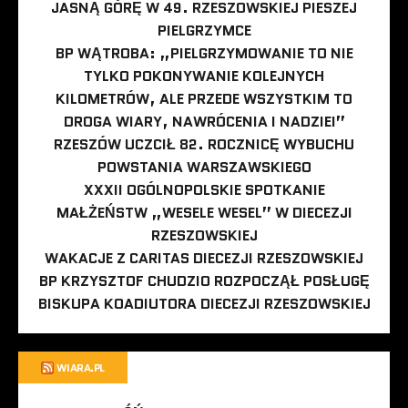
JASNĄ GÓRĘ W 49. RZESZOWSKIEJ PIESZEJ
PIELGRZYMCE
BP WĄTROBA: „PIELGRZYMOWANIE TO NIE
TYLKO POKONYWANIE KOLEJNYCH
KILOMETRÓW, ALE PRZEDE WSZYSTKIM TO
DROGA WIARY, NAWRÓCENIA I NADZIEI”
RZESZÓW UCZCIŁ 82. ROCZNICĘ WYBUCHU
POWSTANIA WARSZAWSKIEGO
XXXII OGÓLNOPOLSKIE SPOTKANIE
MAŁŻEŃSTW „WESELE WESEL” W DIECEZJI
RZESZOWSKIEJ
WAKACJE Z CARITAS DIECEZJI RZESZOWSKIEJ
BP KRZYSZTOF CHUDZIO ROZPOCZĄŁ POSŁUGĘ
BISKUPA KOADIUTORA DIECEZJI RZESZOWSKIEJ
WIARA.PL