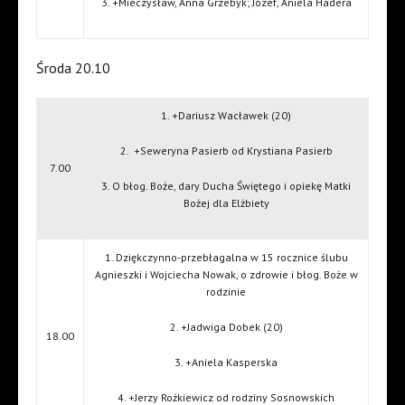
3. +Mieczysław, Anna Grzebyk; Józef, Aniela Hadera
Środa 20.10
1. +Dariusz Wacławek (20)
2.
+Seweryna Pasierb od Krystiana Pasierb
7.00
3. O błog. Boże, dary Ducha Świętego i opiekę Matki
Bożej dla Elżbiety
1. Dziękczynno-przebłagalna w 15 rocznice ślubu
Agnieszki i Wojciecha Nowak, o zdrowie i błog. Boże w
rodzinie
2. +Jadwiga Dobek (20)
18.00
3. +Aniela Kasperska
4. +Jerzy Rożkiewicz od rodziny Sosnowskich