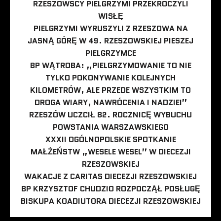
RZESZOWSCY PIELGRZYMI PRZEKROCZYLI
WISŁĘ
PIELGRZYMI WYRUSZYLI Z RZESZOWA NA
JASNĄ GÓRĘ W 49. RZESZOWSKIEJ PIESZEJ
PIELGRZYMCE
BP WĄTROBA: „PIELGRZYMOWANIE TO NIE
TYLKO POKONYWANIE KOLEJNYCH
KILOMETRÓW, ALE PRZEDE WSZYSTKIM TO
DROGA WIARY, NAWRÓCENIA I NADZIEI”
RZESZÓW UCZCIŁ 82. ROCZNICĘ WYBUCHU
POWSTANIA WARSZAWSKIEGO
XXXII OGÓLNOPOLSKIE SPOTKANIE
MAŁŻEŃSTW „WESELE WESEL” W DIECEZJI
RZESZOWSKIEJ
WAKACJE Z CARITAS DIECEZJI RZESZOWSKIEJ
BP KRZYSZTOF CHUDZIO ROZPOCZĄŁ POSŁUGĘ
BISKUPA KOADIUTORA DIECEZJI RZESZOWSKIEJ