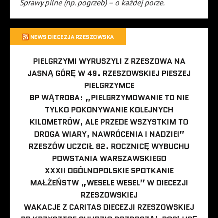
Sprawy pilne (np. pogrzeb) – o każdej porze.
NEWS DIECEZJA RZESZOWSKA
PIELGRZYMI WYRUSZYLI Z RZESZOWA NA
JASNĄ GÓRĘ W 49. RZESZOWSKIEJ PIESZEJ
PIELGRZYMCE
BP WĄTROBA: „PIELGRZYMOWANIE TO NIE
TYLKO POKONYWANIE KOLEJNYCH
KILOMETRÓW, ALE PRZEDE WSZYSTKIM TO
DROGA WIARY, NAWRÓCENIA I NADZIEI”
RZESZÓW UCZCIŁ 82. ROCZNICĘ WYBUCHU
POWSTANIA WARSZAWSKIEGO
XXXII OGÓLNOPOLSKIE SPOTKANIE
MAŁŻEŃSTW „WESELE WESEL” W DIECEZJI
RZESZOWSKIEJ
WAKACJE Z CARITAS DIECEZJI RZESZOWSKIEJ