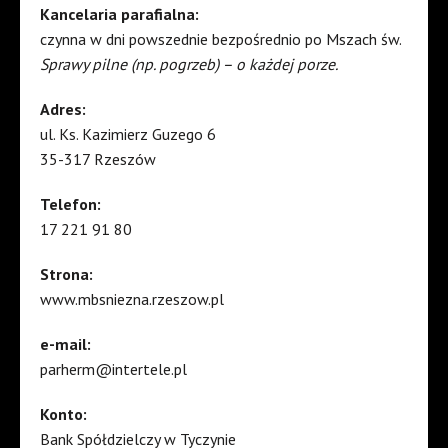
Kancelaria parafialna:
czynna w dni powszednie bezpośrednio po Mszach św.
Sprawy pilne (np. pogrzeb) – o każdej porze.
Adres:
ul. Ks. Kazimierz Guzego 6
35-317 Rzeszów
Telefon:
17 221 91 80
Strona:
www.mbsniezna.rzeszow.pl
e-mail:
parherm@intertele.pl
Konto:
Bank Spółdzielczy w Tyczynie