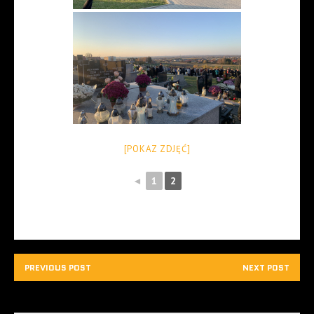
[POKAZ ZDJĘĆ]
◄
1
2
PREVIOUS POST
NEXT POST