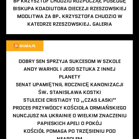
BP KRZYSZTOF CHUDZIO ROZPOCZĄŁ POSŁUGĘ
BISKUPA KOADIUTORA DIECEZJI RZESZOWSKIEJ
MODLITWA ZA BP. KRZYSZTOFA CHUDZIO W
KATEDRZE RZESZOWSKIEJ. GALERIA
WIARA.PL
DOBRY SEN SPRZYJA SUKCESOM W SZKOLE
ANDY WARHOL I JEGO SZTUKA Z INNEJ
PLANETY
SENAT UPAMIĘTNIŁ ROCZNICĘ KANONIZACJI
ŚW. STANISŁAWA KOSTKI
STULECIE CRISTIADY TO „CZAS ŁASKI”
PROCES PRZYWÓDCY KOŚCIOŁA ORMIAŃSKIEGO
NUNCJUSZ NA UKRAINIE O WIELKIM ZNACZENIU
PAPIESKICH APELI O POKÓJ
KOŚCIÓŁ POMAGA PO TRZĘSIENIU POD
NEAPOLEM