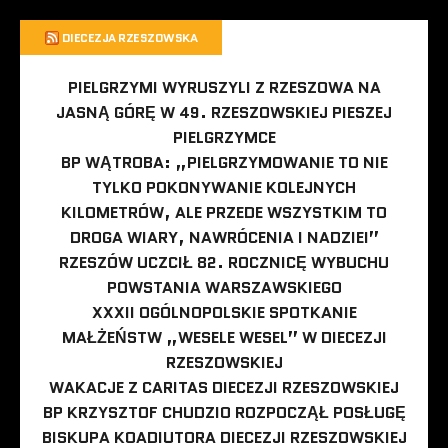
DIECEZJA RZESZOWSKA
PIELGRZYMI WYRUSZYLI Z RZESZOWA NA
JASNĄ GÓRĘ W 49. RZESZOWSKIEJ PIESZEJ
PIELGRZYMCE
BP WĄTROBA: „PIELGRZYMOWANIE TO NIE
TYLKO POKONYWANIE KOLEJNYCH
KILOMETRÓW, ALE PRZEDE WSZYSTKIM TO
DROGA WIARY, NAWRÓCENIA I NADZIEI”
RZESZÓW UCZCIŁ 82. ROCZNICĘ WYBUCHU
POWSTANIA WARSZAWSKIEGO
XXXII OGÓLNOPOLSKIE SPOTKANIE
MAŁŻEŃSTW „WESELE WESEL” W DIECEZJI
RZESZOWSKIEJ
WAKACJE Z CARITAS DIECEZJI RZESZOWSKIEJ
BP KRZYSZTOF CHUDZIO ROZPOCZĄŁ POSŁUGĘ
BISKUPA KOADIUTORA DIECEZJI RZESZOWSKIEJ