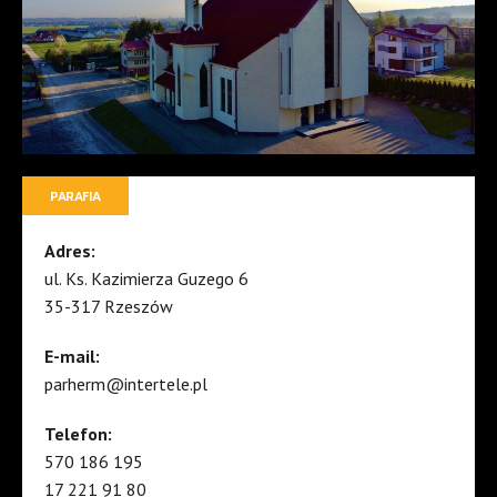
PARAFIA
Adres:
ul. Ks. Kazimierza Guzego 6
35-317 Rzeszów
E-mail:
parherm@intertele.pl
Telefon:
570 186 195
17 221 91 80