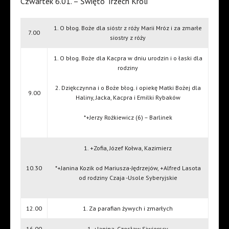
Czwartek 6.01. – Święto Trzech Króli
1. O błog. Boże dla sióstr z róży Marii Mróz i za zmarłe
7.00
siostry z róży
1. O błog. Boże dla Kacpra w dniu urodzin i o łaski dla
rodziny
2. Dziękczynna i o Boże błog. i opiekę Matki Bożej dla
9.00
Haliny, Jacka, Kacpra i Emilki Rybaków
*+Jerzy Rożkiewicz (6) – Barlinek
1. +Zofia, Józef Kołwa, Kazimierz
10.30
*+Janina Kozik od Mariusza-Jędrzejów, +Alfred Lasota
od rodziny Czaja -Usole Syberyjskie
12.00
1. Za parafian żywych i zmarłych
16.00
1. +Janina, Czesław Siwierscy