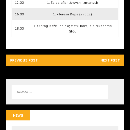
12.00
1. Za parafian żywych i zmarłych
16.00
1. +Teresa Depa (5 rocz.)
1. O błog. Boże i opiekę Matki Bożej dla Nikodema
18.00
Głód
PREVIOUS POST
NEXT POST
NEWS