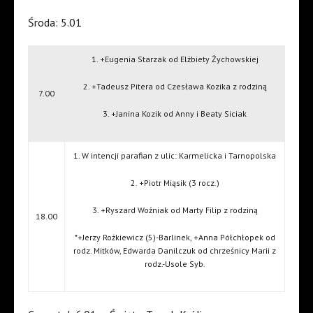
Środa: 5.01
1. +Eugenia Starzak od Elżbiety Żychowskiej
2. +Tadeusz Pitera od Czesława Kozika z rodziną
7.00
3. +Janina Kozik od Anny i Beaty Siciak
1. W intencji parafian z ulic: Karmelicka i Tarnopolska
2. +Piotr Miąsik (3 rocz.)
3. +Ryszard Woźniak od Marty Filip z rodziną
18.00
*+Jerzy Rożkiewicz (5)-Barlinek, +Anna Półchłopek od
rodz. Mitków, Edwarda Danilczuk od chrześnicy Marii z
rodz.-Usole Syb.