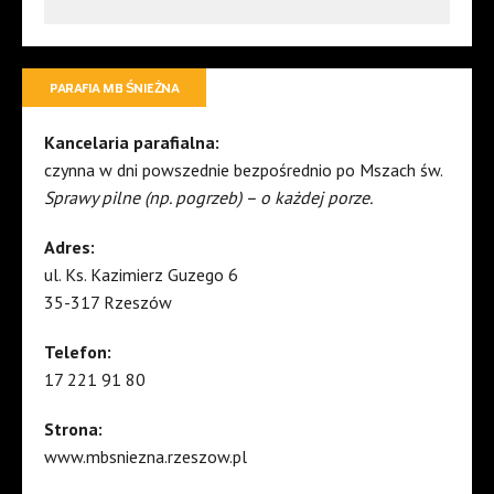
PARAFIA MB ŚNIEŻNA
Kancelaria parafialna:
czynna w dni powszednie bezpośrednio po Mszach św.
Sprawy pilne (np. pogrzeb) – o każdej porze.
Adres:
ul. Ks. Kazimierz Guzego 6
35-317 Rzeszów
Telefon:
17 221 91 80
Strona:
www.mbsniezna.rzeszow.pl