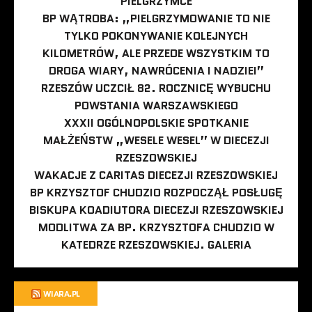
PIELGRZYMCE
BP WĄTROBA: „PIELGRZYMOWANIE TO NIE
TYLKO POKONYWANIE KOLEJNYCH
KILOMETRÓW, ALE PRZEDE WSZYSTKIM TO
DROGA WIARY, NAWRÓCENIA I NADZIEI”
RZESZÓW UCZCIŁ 82. ROCZNICĘ WYBUCHU
POWSTANIA WARSZAWSKIEGO
XXXII OGÓLNOPOLSKIE SPOTKANIE
MAŁŻEŃSTW „WESELE WESEL” W DIECEZJI
RZESZOWSKIEJ
WAKACJE Z CARITAS DIECEZJI RZESZOWSKIEJ
BP KRZYSZTOF CHUDZIO ROZPOCZĄŁ POSŁUGĘ
BISKUPA KOADIUTORA DIECEZJI RZESZOWSKIEJ
MODLITWA ZA BP. KRZYSZTOFA CHUDZIO W
KATEDRZE RZESZOWSKIEJ. GALERIA
WIARA.PL