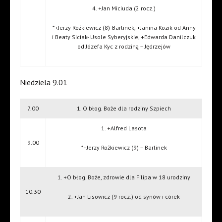
4. +Jan Miciuda (2 rocz.)
*+Jerzy Rożkiewicz (8)-Barlinek, +Janina Kozik od Anny
i Beaty Siciak- Usole Syberyjskie, +Edwarda Danilczuk
od Józefa Kyc z rodziną – Jędrzejów
Niedziela 9.01
7.00
1. O błog. Boże dla rodziny Szpiech
1. +Alfred Lasota
9.00
*+Jerzy Rożkiewicz (9) – Barlinek
1. +O błog. Boże, zdrowie dla Filipa w 18 urodziny
10.30
2. +Jan Lisowicz (9 rocz.) od synów i córek