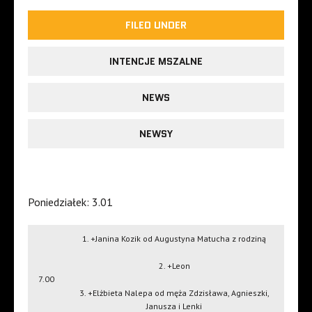
FILED UNDER
INTENCJE MSZALNE
NEWS
NEWSY
Poniedziałek: 3.01
1. +Janina Kozik od Augustyna Matucha z rodziną
2. +Leon
7.00
3. +Elżbieta Nalepa od męża Zdzisława, Agnieszki,
Janusza i Lenki