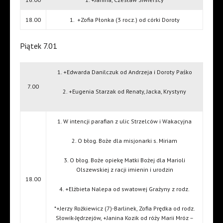
18.00
1.
+Zofia Płonka (3 rocz.) od córki Doroty
Piątek 7.01
1. +Edwarda Danilczuk od Andrzeja i Doroty Paśko
7.00
2. +Eugenia Starzak od Renaty, Jacka, Krystyny
1. W intencji parafian z ulic Strzelców i Wakacyjna
2. O błog. Boże dla misjonarki s. Miriam
3. O błog. Boże opiekę Matki Bożej dla Marioli
Olszewskiej z racji imienin i urodzin
18.00
4. +Elżbieta Nalepa od swatowej Grażyny z rodz.
*+Jerzy Rożkiewicz (7)-Barlinek, Zofia Prędka od rodz.
Słowik-Jędrzejów, +Janina Kozik od róży Marii Mróz –