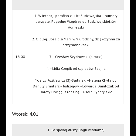
1. W intencji parafian z ulic: Budziwojska – numery
parzyste, Pogodne Wzgórze od Budziwojskiej, św.
Agnieszki
2. O błog. Boże dla Marii w 9 urodziny, dziękczynna za
otrzymane łaski
18.00
3. +Czesław Szydłowski (4 rocz.)
4. +Lidia Czopik od sąsiadów Szajna
*+Jerzy Rożkiewicz (3)-Barlinek, +Helena Chyła od
Danuty Smalarz – Jędrzejów, +Edwarda Danilczuk od
Doroty Drwięgi z rodziną – Usole Syberyjskie
Wtorek: 4.01
1. +o spokój duszy Bogu wiadomej