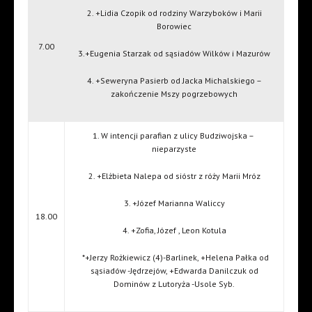
2. +Lidia Czopik od rodziny Warzyboków i Marii
Borowiec
7.00
3.+Eugenia Starzak od sąsiadów Wilków i Mazurów
4. +Seweryna Pasierb od Jacka Michalskiego –
zakończenie Mszy pogrzebowych
1. W intencji parafian z ulicy Budziwojska –
nieparzyste
2. +Elżbieta Nalepa od sióstr z róży Marii Mróz
3. +Józef Marianna Waliccy
18.00
4. +Zofia, Józef , Leon Kotula
*+Jerzy Rożkiewicz (4)-Barlinek, +Helena Pałka od
sąsiadów -Jędrzejów, +Edwarda Danilczuk od
Dominów z Lutoryża -Usole Syb.