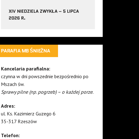
XIV NIEDZIELA ZWYKŁA – 5 LIPCA
2026 R.
PARAFIA MB ŚNIEŻNA
Kancelaria parafialna:
czynna w dni powszednie bezpośrednio po
Mszach św.
Sprawy pilne (np. pogrzeb) – o każdej porze.
Adres:
ul. Ks. Kazimierz Guzego 6
35-317 Rzeszów
Telefon: