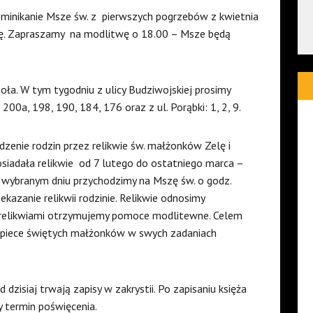
minikanie Msze św. z
pierwszych pogrzebów z kwietnia
ię. Zapraszamy
na modlitwę o 18.00 – Msze będą
ioła. W tym tygodniu z ulicy Budziwojskiej prosimy
00a, 198, 190, 184, 176 oraz z ul. Porąbki: 1, 2, 9.
zenie rodzin przez relikwie św. małżonków Zelę i
siadała relikwie
od 7 lutego do ostatniego marca –
W wybranym dniu przychodzimy na Mszę św. o godz.
ekazanie relikwii rodzinie. Relikwie odnosimy
 Z relikwiami otrzymujemy pomoce modlitewne. Celem
 opiece świętych małżonków w swych zadaniach
dzisiaj trwają zapisy w zakrystii. Po zapisaniu księża
y termin poświęcenia.