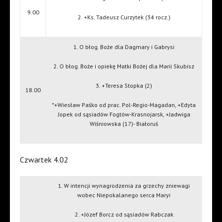
9.00
2. +Ks. Tadeusz Curzytek (34 rocz.)
1. O błog. Boże dla Dagmary i Gabrysi
2. O błog. Boże i opiekę Matki Bożej dla Marii Skubisz
3. +Teresa Stopka (2)
18.00
*+Wiesław Paśko od prac. Pol-Regio-Magadan, +Edyta
Jopek od sąsiadów Fogtów-Krasnojarsk, +Jadwiga
Wiśniowska (17)- Białoruś
Czwartek 4.02
1. W intencji wynagrodzenia za grzechy zniewagi
wobec Niepokalanego serca Maryi
2. +Józef Borcz od sąsiadów Rabczak