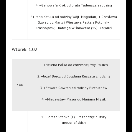
4. +Genowefa Krok od brata Tadeusza z rodziną
* +Irena Kotula od rodziny Wójt- Magadan,
+ Czesława
Szwed od Marty i Wiesława Pałka z Połomi –
Krasnojarsk, +Jadwiga Wiśniowska (15)-Białoruś
Wtorek: 1.02
1. +Helena Pałka od chrzesnej Ewy Paluch
2. +Józef Borcz od Bogdana Ruszała z rodziną
7.00
3. +Edward Gawron od rodziny Pietruchów
4. +Mieczysław Mazur od Mariana Miąsik
1. +Teresa Stopka (1) – rozpoczęcie Mszy
gregoriańskich