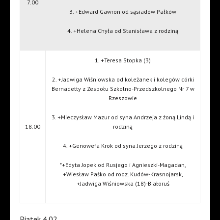
7.00
3. +Edward Gawron od sąsiadów Pałków
4. +Helena Chyła od Stanisława z rodziną
1. +Teresa Stopka (3)
2. +Jadwiga Wiśniowska od koleżanek i kolegów córki
Bernadetty z Zespołu Szkolno-Przedszkolnego Nr 7 w
Rzeszowie
3. +Mieczysław Mazur od syna Andrzeja z żoną Lindą i
18.00
rodziną
4. +Genowefa Krok od syna Jerzego z rodziną
*+Edyta Jopek od Rusjego i Agnieszki-Magadan,
+Wiesław Paśko od rodz. Kudów-Krasnojarsk,
+Jadwiga Wiśniowska (18)-Białoruś
Piątek 4.02