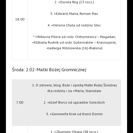
2. +Dorota Róg (23 rocz.)
3. +Edward, Maria, Roman Mac
18.00
4. +Helena Chyła od rodziny Stec
* +Wiktoria Pitera od rodz. Chitryniewicz – Magadan,
+Elżbieta Rudnik od rodz. Gubernatów – Krasnojarsk,
+Jadwiga Wiśniowska (16)-Białoruś
Środa: 2.02-Matki Bożej Gromnicznej
1. O zdrowie, błog. Boże i opiekę Matki Bożej Śnieżnej
dla rodziny i za +Maria, Stanisław
7.00
2. +Józef Borcz od sąsiadów Soleckich
3. +Genowefa Krok od Kseni Domin
1. +Zbigniew Obara (38 rocz.)