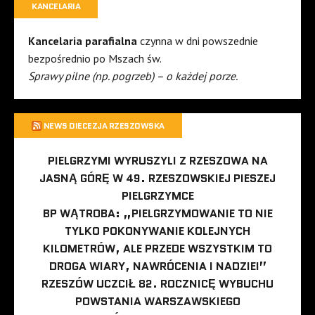
KANCELARIA
Kancelaria parafialna
czynna w dni powszednie
bezpośrednio po Mszach św.
Sprawy pilne (np. pogrzeb) – o każdej porze.
NEWS DIECEZJA RZESZOWSKA
PIELGRZYMI WYRUSZYLI Z RZESZOWA NA
JASNĄ GÓRĘ W 49. RZESZOWSKIEJ PIESZEJ
PIELGRZYMCE
BP WĄTROBA: „PIELGRZYMOWANIE TO NIE
TYLKO POKONYWANIE KOLEJNYCH
KILOMETRÓW, ALE PRZEDE WSZYSTKIM TO
DROGA WIARY, NAWRÓCENIA I NADZIEI”
RZESZÓW UCZCIŁ 82. ROCZNICĘ WYBUCHU
POWSTANIA WARSZAWSKIEGO