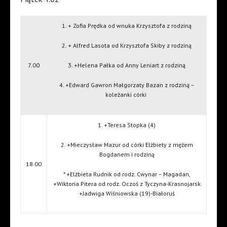
1. + Zofia Prędka od wnuka Krzysztofa z rodziną
2. + Alfred Lasota od Krzysztofa Skiby z rodziną
7.00
3. +Helena Pałka od Anny Leniart z rodziną
4. +Edward Gawron Małgorzaty Bazan z rodziną –
koleżanki córki
1. +Teresa Stopka (4)
2. +Mieczysław Mazur od córki Elżbiety z mężem
Bogdanem i rodziną
18.00
* +Elżbieta Rudnik od rodz. Cwynar – Magadan,
+Wiktoria Pitera od rodz. Oczoś z Tyczyna-Krasnojarsk
+Jadwiga Wiśniowska (19)-Białoruś