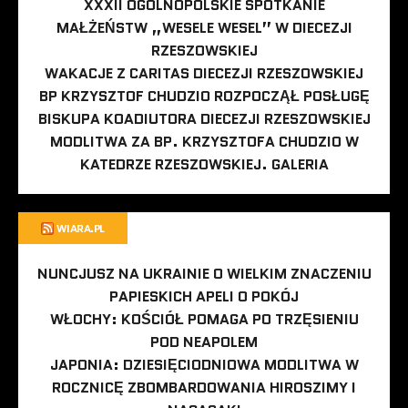
XXXII OGÓLNOPOLSKIE SPOTKANIE
MAŁŻEŃSTW „WESELE WESEL” W DIECEZJI
RZESZOWSKIEJ
WAKACJE Z CARITAS DIECEZJI RZESZOWSKIEJ
BP KRZYSZTOF CHUDZIO ROZPOCZĄŁ POSŁUGĘ
BISKUPA KOADIUTORA DIECEZJI RZESZOWSKIEJ
MODLITWA ZA BP. KRZYSZTOFA CHUDZIO W
KATEDRZE RZESZOWSKIEJ. GALERIA
WIARA.PL
NUNCJUSZ NA UKRAINIE O WIELKIM ZNACZENIU
PAPIESKICH APELI O POKÓJ
WŁOCHY: KOŚCIÓŁ POMAGA PO TRZĘSIENIU
POD NEAPOLEM
JAPONIA: DZIESIĘCIODNIOWA MODLITWA W
ROCZNICĘ ZBOMBARDOWANIA HIROSZIMY I