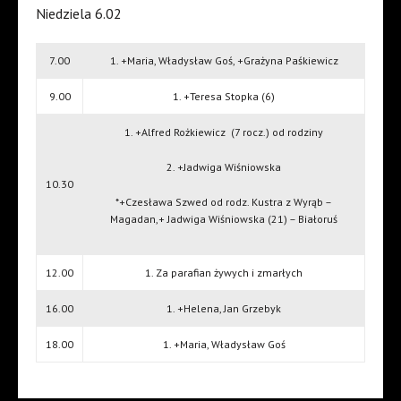
Niedziela 6.02
7.00
1. +Maria, Władysław Goś, +Grażyna Paśkiewicz
9.00
1. +Teresa Stopka (6)
1. +Alfred Rożkiewicz
(7 rocz.) od rodziny
2. +Jadwiga Wiśniowska
10.30
*+Czesława Szwed od rodz. Kustra z Wyrąb –
Magadan,+ Jadwiga Wiśniowska (21) – Białoruś
12.00
1. Za parafian żywych i zmarłych
16.00
1. +Helena, Jan Grzebyk
18.00
1. +Maria, Władysław Goś