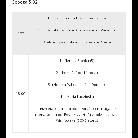
Sobota 5.02
1. +Józef Borcz od sąsiadów Skibów
2. +Edward Gawron od Czekańskich z Zarzecza
7.00
3. +Mieczysław Mazur od Krystyny Cieśla
1. +Teresa Stopka (5)
2. +Irena Paśko (11 rocz.)
3. +Helena Pałka od córki Dominiki
18.00
4.
+Maria Ladzińska
*+Elżbieta Rudnik od rodz. Polańskich -Magadan,
+Irena Kotula od
Ewy i Krzysztofa z rodz.,+Jadwiga
Wiśniowska (20)-Białoruś