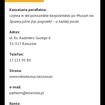
Kancelaria parafialna:
czynna w dni powszednie bezpośrednio po Mszach św.
Sprawy pilne (np. pogrzeb) – o każdej porze.
Adres:
ul. Ks. Kazimierz Guzego 6
35-317 Rzeszów
Telefon:
17 221 91 80
Strona:
www.mbsniezna.rzeszow.pl
e-mail:
parherm@intertele.pl
Konto: