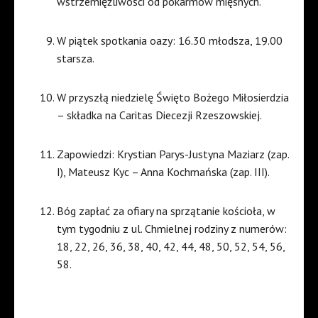
wstrzemięźliwości od pokarmów mięsnych.
W piątek spotkania oazy: 16.30 młodsza, 19.00
starsza.
W przyszłą niedzielę Święto Bożego Miłosierdzia
– składka na Caritas Diecezji Rzeszowskiej.
Zapowiedzi: Krystian Parys-Justyna Maziarz (zap.
I), Mateusz Kyc – Anna Kochmańska (zap. III).
Bóg zapłać za ofiary na sprzątanie kościoła, w
tym tygodniu z ul. Chmielnej rodziny z numerów:
18, 22, 26, 36, 38, 40, 42, 44, 48, 50, 52, 54, 56,
58.