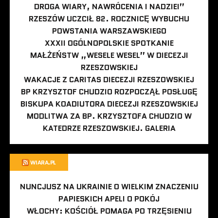
DROGA WIARY, NAWRÓCENIA I NADZIEI”
RZESZÓW UCZCIŁ 82. ROCZNICĘ WYBUCHU
POWSTANIA WARSZAWSKIEGO
XXXII OGÓLNOPOLSKIE SPOTKANIE
MAŁŻEŃSTW „WESELE WESEL” W DIECEZJI
RZESZOWSKIEJ
WAKACJE Z CARITAS DIECEZJI RZESZOWSKIEJ
BP KRZYSZTOF CHUDZIO ROZPOCZĄŁ POSŁUGĘ
BISKUPA KOADIUTORA DIECEZJI RZESZOWSKIEJ
MODLITWA ZA BP. KRZYSZTOFA CHUDZIO W
KATEDRZE RZESZOWSKIEJ. GALERIA
WIARA.PL
NUNCJUSZ NA UKRAINIE O WIELKIM ZNACZENIU
PAPIESKICH APELI O POKÓJ
WŁOCHY: KOŚCIÓŁ POMAGA PO TRZĘSIENIU