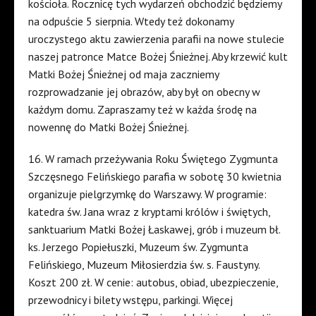
kościoła. Rocznicę tych wydarzeń obchodzić będziemy
na odpuście 5 sierpnia. Wtedy też dokonamy
uroczystego aktu zawierzenia parafii na nowe stulecie
naszej patronce Matce Bożej Śnieżnej. Aby krzewić kult
Matki Bożej Śnieżnej od maja zaczniemy
rozprowadzanie jej obrazów, aby był on obecny w
każdym domu. Zapraszamy też w każda środę na
nowennę do Matki Bożej Śnieżnej.
16. W ramach przeżywania Roku Świętego Zygmunta
Szczęsnego Felińskiego parafia w sobotę 30 kwietnia
organizuje pielgrzymkę do Warszawy. W programie:
katedra św. Jana wraz z kryptami królów i świętych,
sanktuarium Matki Bożej Łaskawej, grób i muzeum bł.
ks. Jerzego Popiełuszki, Muzeum św. Zygmunta
Felińskiego, Muzeum Miłosierdzia św. s. Faustyny.
Koszt 200 zł. W cenie: autobus, obiad, ubezpieczenie,
przewodnicy i bilety wstępu, parkingi. Więcej