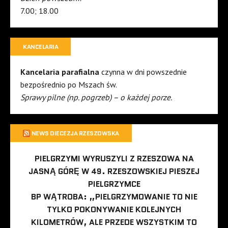
7.00; 18.00
KANCELARIA
Kancelaria parafialna
czynna w dni powszednie
bezpośrednio po Mszach św.
Sprawy pilne (np. pogrzeb) – o każdej porze.
NEWS DIECEZJA RZESZOWSKA
PIELGRZYMI WYRUSZYLI Z RZESZOWA NA
JASNĄ GÓRĘ W 49. RZESZOWSKIEJ PIESZEJ
PIELGRZYMCE
BP WĄTROBA: „PIELGRZYMOWANIE TO NIE
TYLKO POKONYWANIE KOLEJNYCH
KILOMETRÓW, ALE PRZEDE WSZYSTKIM TO