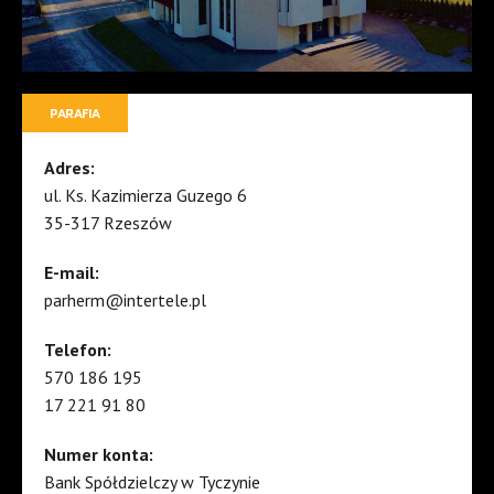
PARAFIA
Adres:
ul. Ks. Kazimierza Guzego 6
35-317 Rzeszów
E-mail:
parherm@intertele.pl
Telefon:
570 186 195
17 221 91 80
Numer konta:
Bank Spółdzielczy w Tyczynie