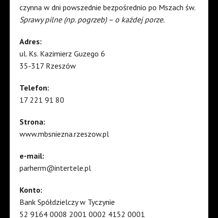
czynna w dni powszednie bezpośrednio po Mszach św.
Sprawy pilne (np. pogrzeb) – o każdej porze.
Adres:
ul. Ks. Kazimierz Guzego 6
35-317 Rzeszów
Telefon:
17 221 91 80
Strona:
www.mbsniezna.rzeszow.pl
e-mail:
parherm@intertele.pl
Konto:
Bank Spółdzielczy w Tyczynie
52 9164 0008 2001 0002 4152 0001