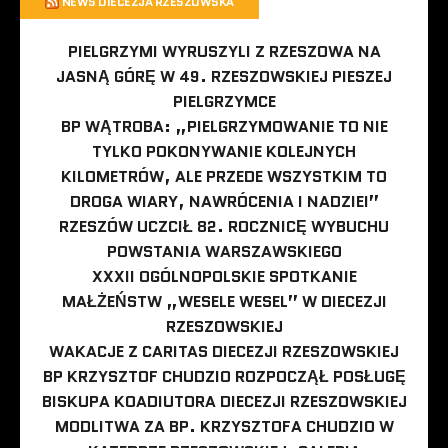
NEWS DIECEZJA RZESZOWSKA
PIELGRZYMI WYRUSZYLI Z RZESZOWA NA
JASNĄ GÓRĘ W 49. RZESZOWSKIEJ PIESZEJ
PIELGRZYMCE
BP WĄTROBA: „PIELGRZYMOWANIE TO NIE
TYLKO POKONYWANIE KOLEJNYCH
KILOMETRÓW, ALE PRZEDE WSZYSTKIM TO
DROGA WIARY, NAWRÓCENIA I NADZIEI”
RZESZÓW UCZCIŁ 82. ROCZNICĘ WYBUCHU
POWSTANIA WARSZAWSKIEGO
XXXII OGÓLNOPOLSKIE SPOTKANIE
MAŁŻEŃSTW „WESELE WESEL” W DIECEZJI
RZESZOWSKIEJ
WAKACJE Z CARITAS DIECEZJI RZESZOWSKIEJ
BP KRZYSZTOF CHUDZIO ROZPOCZĄŁ POSŁUGĘ
BISKUPA KOADIUTORA DIECEZJI RZESZOWSKIEJ
MODLITWA ZA BP. KRZYSZTOFA CHUDZIO W