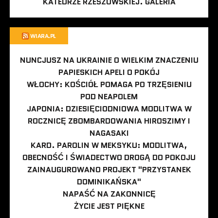
KATEDRZE RZESZOWSKIEJ. GALERIA
WIARA.PL
NUNCJUSZ NA UKRAINIE O WIELKIM ZNACZENIU
PAPIESKICH APELI O POKÓJ
WŁOCHY: KOŚCIÓŁ POMAGA PO TRZĘSIENIU
POD NEAPOLEM
JAPONIA: DZIESIĘCIODNIOWA MODLITWA W
ROCZNICĘ ZBOMBARDOWANIA HIROSZIMY I
NAGASAKI
KARD. PAROLIN W MEKSYKU: MODLITWA,
OBECNOŚĆ I ŚWIADECTWO DROGĄ DO POKOJU
ZAINAUGUROWANO PROJEKT "PRZYSTANEK
DOMINIKAŃSKA"
NAPAŚĆ NA ZAKONNICĘ
ŻYCIE JEST PIĘKNE