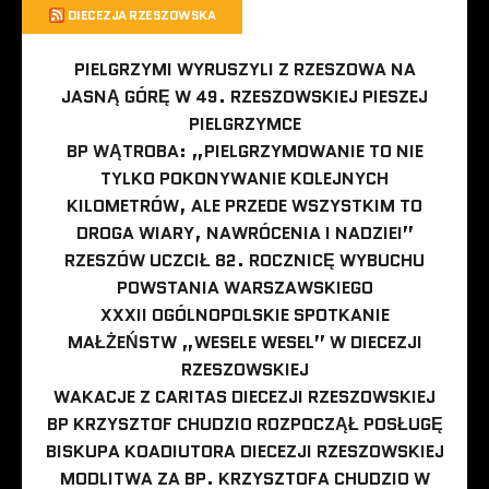
DIECEZJA RZESZOWSKA
PIELGRZYMI WYRUSZYLI Z RZESZOWA NA
JASNĄ GÓRĘ W 49. RZESZOWSKIEJ PIESZEJ
PIELGRZYMCE
BP WĄTROBA: „PIELGRZYMOWANIE TO NIE
TYLKO POKONYWANIE KOLEJNYCH
KILOMETRÓW, ALE PRZEDE WSZYSTKIM TO
DROGA WIARY, NAWRÓCENIA I NADZIEI”
RZESZÓW UCZCIŁ 82. ROCZNICĘ WYBUCHU
POWSTANIA WARSZAWSKIEGO
XXXII OGÓLNOPOLSKIE SPOTKANIE
MAŁŻEŃSTW „WESELE WESEL” W DIECEZJI
RZESZOWSKIEJ
WAKACJE Z CARITAS DIECEZJI RZESZOWSKIEJ
BP KRZYSZTOF CHUDZIO ROZPOCZĄŁ POSŁUGĘ
BISKUPA KOADIUTORA DIECEZJI RZESZOWSKIEJ
MODLITWA ZA BP. KRZYSZTOFA CHUDZIO W