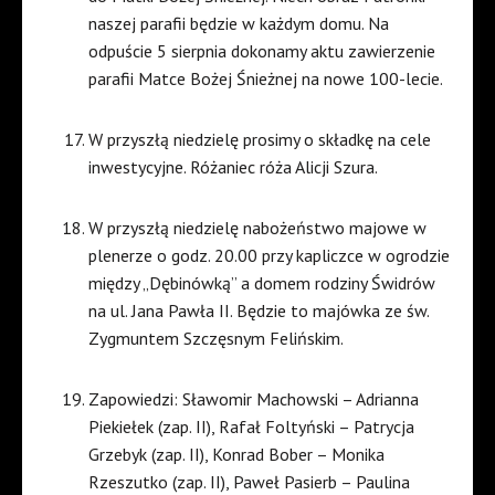
naszej parafii będzie w każdym domu. Na
odpuście 5 sierpnia dokonamy aktu zawierzenie
parafii Matce Bożej Śnieżnej na nowe 100-lecie.
W przyszłą niedzielę prosimy o składkę na cele
inwestycyjne. Różaniec róża Alicji Szura.
W przyszłą niedzielę nabożeństwo majowe w
plenerze o godz. 20.00 przy kapliczce w ogrodzie
między „Dębinówką” a domem rodziny Świdrów
na ul. Jana Pawła II. Będzie to majówka ze św.
Zygmuntem Szczęsnym Felińskim.
Zapowiedzi: Sławomir Machowski – Adrianna
Piekiełek (zap. II), Rafał Foltyński – Patrycja
Grzebyk (zap. II), Konrad Bober – Monika
Rzeszutko (zap. II), Paweł Pasierb – Paulina