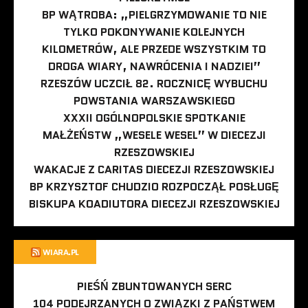
BP WĄTROBA: „PIELGRZYMOWANIE TO NIE
TYLKO POKONYWANIE KOLEJNYCH
KILOMETRÓW, ALE PRZEDE WSZYSTKIM TO
DROGA WIARY, NAWRÓCENIA I NADZIEI”
RZESZÓW UCZCIŁ 82. ROCZNICĘ WYBUCHU
POWSTANIA WARSZAWSKIEGO
XXXII OGÓLNOPOLSKIE SPOTKANIE
MAŁŻEŃSTW „WESELE WESEL” W DIECEZJI
RZESZOWSKIEJ
WAKACJE Z CARITAS DIECEZJI RZESZOWSKIEJ
BP KRZYSZTOF CHUDZIO ROZPOCZĄŁ POSŁUGĘ
BISKUPA KOADIUTORA DIECEZJI RZESZOWSKIEJ
WIARA.PL
PIEŚŃ ZBUNTOWANYCH SERC
104 PODEJRZANYCH O ZWIĄZKI Z PAŃSTWEM