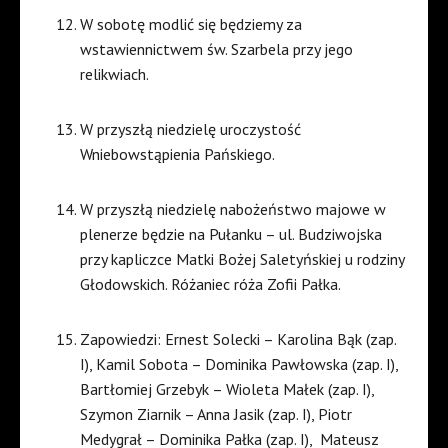
W sobotę modlić się będziemy za
wstawiennictwem św. Szarbela przy jego
relikwiach.
W przyszłą niedzielę uroczystość
Wniebowstąpienia Pańskiego.
W przyszłą niedzielę nabożeństwo majowe w
plenerze będzie na Pułanku – ul. Budziwojska
przy kapliczce Matki Bożej Saletyńskiej u rodziny
Głodowskich. Różaniec róża Zofii Pałka.
Zapowiedzi: Ernest Solecki – Karolina Bąk (zap.
I), Kamil Sobota – Dominika Pawłowska (zap. I),
Bartłomiej Grzebyk – Wioleta Małek (zap. I),
Szymon Ziarnik – Anna Jasik (zap. I), Piotr
Medygrał – Dominika Pałka (zap. I),
Mateusz