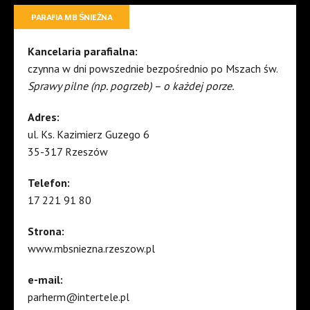
PARAFIA MB ŚNIEŻNA
Kancelaria parafialna:
czynna w dni powszednie bezpośrednio po Mszach św.
Sprawy pilne (np. pogrzeb) – o każdej porze.
Adres:
ul. Ks. Kazimierz Guzego 6
35-317 Rzeszów
Telefon:
17 221 91 80
Strona:
www.mbsniezna.rzeszow.pl
e-mail:
parherm@intertele.pl