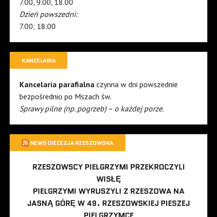
7.00, 9.00, 18.00
Dzień powszedni:
7.00; 18.00
KANCELARIA
Kancelaria parafialna
czynna w dni powszednie
bezpośrednio po Mszach św.
Sprawy pilne (np. pogrzeb) – o każdej porze.
NEWS DIECEZJA RZESZOWSKA
RZESZOWSCY PIELGRZYMI PRZEKROCZYLI
WISŁĘ
PIELGRZYMI WYRUSZYLI Z RZESZOWA NA
JASNĄ GÓRĘ W 49. RZESZOWSKIEJ PIESZEJ
PIELGRZYMCE