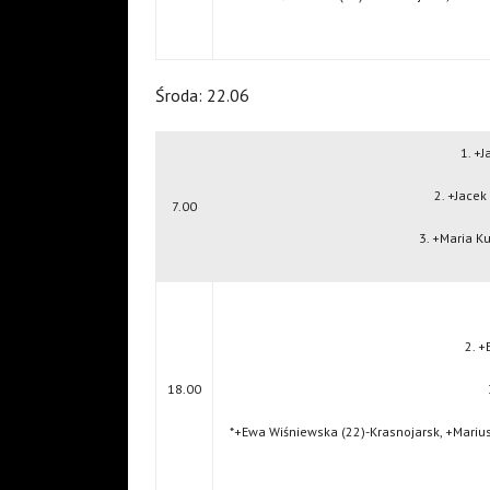
Środa: 22.06
1. +J
2. +Jacek
7.00
3. +Maria K
2. +
18.00
*+Ewa Wiśniewska (22)-Krasnojarsk, +Mariu