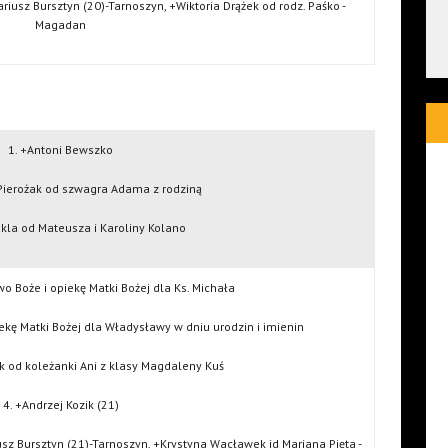
riusz Bursztyn (20)-Tarnoszyn, +Wiktoria Drążek od rodz. Paśko -
Magadan
1. +Antoni Bewszko
 Pierożak od szwagra Adama z rodziną
ukla od Mateusza i Karoliny Kolano
o Boże i opiekę Matki Bożej dla Ks. Michała
ekę Matki Bożej dla Władysławy w dniu urodzin i imienin
k od koleżanki Ani z klasy Magdaleny Kuś
4. +Andrzej Kozik (21)
sz Bursztyn (21)-Tarnoszyn, +Krystyna Wacławek id Mariana Pięta -