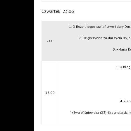
Czwartek
23.06
1. O Boże błogosławieństwo i dary Duch
2. Dziękczynna za dar życia Izy, 
7.00
3. +Maria 
1. O bło
18.00
4. +Jan
*+Ewa Wiśniewska (23)- Krasnojarsk,
+