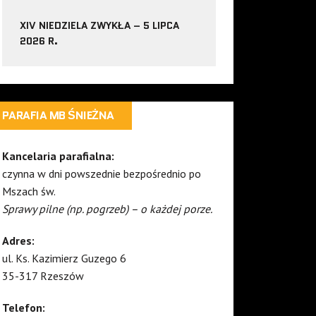
XIV NIEDZIELA ZWYKŁA – 5 LIPCA
2026 R.
PARAFIA MB ŚNIEŻNA
Kancelaria parafialna:
czynna w dni powszednie bezpośrednio po
Mszach św.
Sprawy pilne (np. pogrzeb) – o każdej porze.
Adres:
ul. Ks. Kazimierz Guzego 6
35-317 Rzeszów
Telefon: