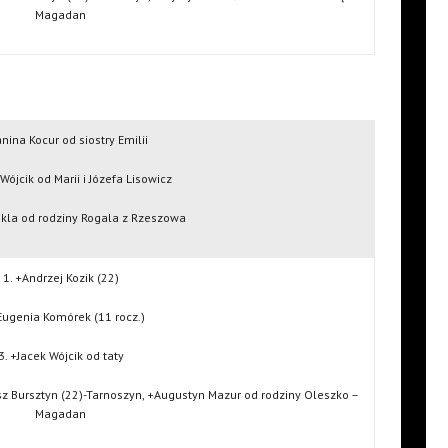
Magadan
anina Kocur od siostry Emilii
 Wójcik od Marii i Józefa Lisowicz
ukla od rodziny Rogala z Rzeszowa
1. +Andrzej Kozik (22)
Eugenia Komórek (11 rocz.)
3. +Jacek Wójcik od taty
sz Bursztyn (22)-Tarnoszyn, +Augustyn Mazur od rodziny Oleszko –
Magadan