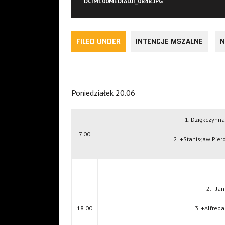
DCIM100MEDIADJI_0848.JPG
FILED UNDER
INTENCJE MSZALNE
N
Poniedziałek 20.06
1. Dziękczynna
7.00
2. +Stanisław Pier
2. +Jan
18.00
3. +Alfreda