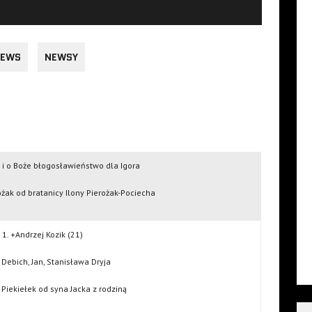
EWS
NEWSY
 i o Boże błogosławieństwo dla Igora
ożak od bratanicy Ilony Pierożak-Pociecha
1. +Andrzej Kozik (21)
 Debich, Jan, Stanisława Dryja
 Piekiełek od syna Jacka z rodziną