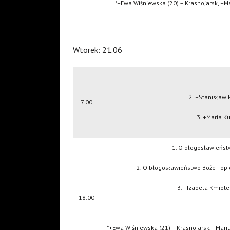
*+Ewa Wiśniewska (20) – Krasnojarsk, +Ma
Wtorek: 21.06
2. +Stanisław
7.00
3. +Maria K
1. O błogosławieństw
2. O błogosławieństwo Boże i opi
3. +Izabela Kmiote
18.00
*+Ewa Wiśniewska (21) – Krasnojarsk, +Mariu