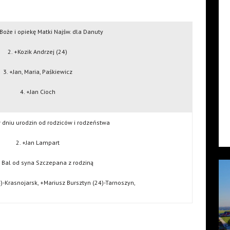
 Boże i opiekę Matki Najśw. dla Danuty
2. +Kozik Andrzej (24)
3. +Jan, Maria, Paśkiewicz
4. +Jan Cioch
 dniu urodzin od rodziców i rodzeństwa
2. +Jan Lampart
n Bal od syna Szczepana z rodziną
-Krasnojarsk, +Mariusz Bursztyn (24)-Tarnoszyn,