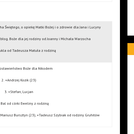
a Świętego, o opiekę Matki Bożej i o zdrowie dla Jana i Lucyny
o błog. Boże dla jej rodziny od Joanny i Michała Warzocha
Kukla od Tadeusza Matuła z rodziną
gosławieństwo Boże dla Nikodem
2. +Andrzej Kozik (23)
3. +Stefan, Lucjan
 Bal od córki Eweliny z rodziną
Mariusz Bursztyn (23), +Tadeusz Szybiak od rodziny Gruhitów