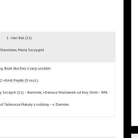
1. +Jan Bal (11)
+Stanisław, Maria Szczygieł
og. Boże dla Ewy z racji urodzin
2.+Emil Prędki (9 rocz.)
y Szczęch (11) – Barlinek, +Dariusz Wacławek od Ewy Stróż – RPA
d Tadeusza Matuły z rodziną – x. Damian