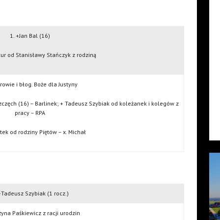
1. +Jan Bal (16)
cur od Stanisławy Stańczyk z rodziną
rowie i błog. Boże dla Justyny
zczęch (16) – Barlinek; + Tadeusz Szybiak od koleżanek i kolegów z
pracy – RPA
tek od rodziny Piętów – x. Michał
+Tadeusz Szybiak (1 rocz.)
żyna Paśkiewicz z racji urodzin