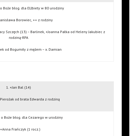
 o Boże błog. dla Elżbiety w 80 urodziny
Stanisława Borowiec, ++ z rodziny
acy Szczęch (13) – Barlinek, +Joanna Pałka od Heleny Jakubiec z
rodziną-RPA
żek od Bogumiły z mężem – x. Damian
1. +Jan Bal (14)
 Pierożak od brata Edwarda z rodziną
i o Boże błog. dla Cezarego w urodziny
 +Anna Frańczyk (1 rocz.)