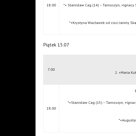
18.00
*+ Stanisław Cag (14) – Tarnoszyn, +Ignacy 
*+Krystyna Wacławek od cioci Janiny Ska
Piątek 15.07
7.00
2. +Maria Ku
1
*+Stanisław Cag (15) – Tarnoszyn, +Ignac
18.00
*+Augustyn