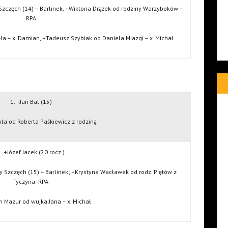
Szczęch (14) – Barlinek, +Wiktoria Drążek od rodziny Warzyboków –
RPA
ła – x. Damian, +Tadeusz Szybiak od Daniela Miazgi – x. Michał
1. +Jan Bal (15)
kla od Roberta Paśkiewicz z rodziną
. +Józef Jacek (20 rocz.)
y Szczęch (15) – Barlinek; +Krystyna Wacławek od rodz. Piętów z
Tyczyna- RPA
 Mazur od wujka Jana – x. Michał