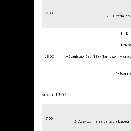
7.00
2. +Alfreda Pie
1. +Da
2. +Mich
18.00
*+ Stanisław Cag (12) – Tarnoszyn, +Igna
*+ Joanna
Środa: 13.07.
7.00
2. Dziękczynna za dar życia Izabeli 