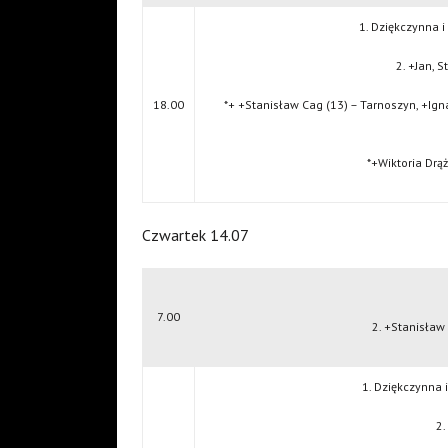
1. Dziękczynna i
2. +Jan, 
18.00
*+ +Stanisław Cag (13) – Tarnoszyn, +Ign
*+Wiktoria Drą
Czwartek 14.07
7.00
2. +Stanisław
1. Dziękczynna 
2.