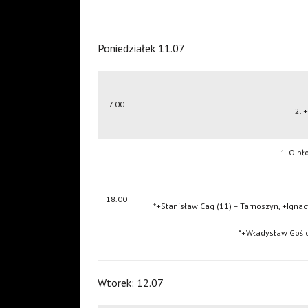
Poniedziałek 11.07
7.00
2. 
1. O bł
18.00
*+Stanisław Cag (11) – Tarnoszyn, +Ignac
*+Władysław Goś o
Wtorek: 12.07