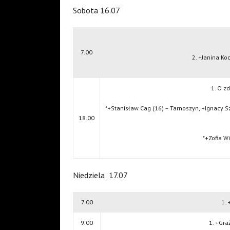
Sobota 16.07
7.00
2. +Janina Ko
1. O zd
*+Stanisław Cag (16) – Tarnoszyn, +Ignacy S
18.00
*+Zofia Wi
Niedziela
17.07
7.00
1. 
9.00
1. +Gra