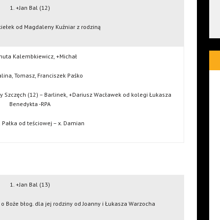
1. +Jan Bal (12)
kiełek od Magdaleny Kuźniar z rodziną
nuta Kalembkiewicz, +Michał
alina, Tomasz, Franciszek Paśko
cy Szczęch (12) – Barlinek, +Dariusz Wacławek od kolegi Łukasza
Benedykta -RPA
 Pałka od teściowej – x. Damian
1. +Jan Bal (13)
i o Boże błog. dla jej rodziny od Joanny i Łukasza Warzocha