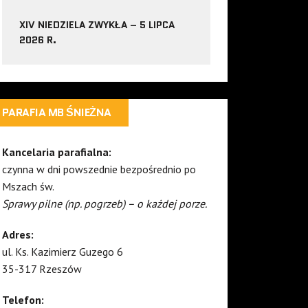
XIV NIEDZIELA ZWYKŁA – 5 LIPCA
2026 R.
PARAFIA MB ŚNIEŻNA
Kancelaria parafialna:
czynna w dni powszednie bezpośrednio po
Mszach św.
Sprawy pilne (np. pogrzeb) – o każdej porze.
Adres:
ul. Ks. Kazimierz Guzego 6
35-317 Rzeszów
Telefon: