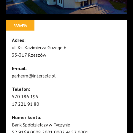
PARAFIA
Adres:
ul. Ks. Kazimierza Guzego 6
35-317 Rzeszów
E-mail:
parherm@intertele.pl
Telefon:
570 186 195
17 221 91 80
Numer konta:
Bank Spółdzielczy w Tyczynie
52 9164 0008 2001 0002 4152 0001