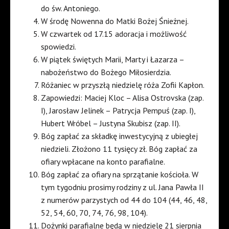
do św. Antoniego.
W środę Nowenna do Matki Bożej Śnieżnej.
W czwartek od 17.15 adoracja i możliwość
spowiedzi.
W piątek świętych Marii, Marty i Łazarza –
nabożeństwo do Bożego Miłosierdzia.
Różaniec w przyszłą niedzielę róża Zofii Kapłon.
Zapowiedzi: Maciej Kloc – Alisa Ostrovska (zap.
I), Jarosław Jelinek – Patrycja Pempuś (zap. I),
Hubert Wróbel – Justyna Skubisz (zap. II).
Bóg zapłać za składkę inwestycyjną z ubiegłej
niedzieli. Złożono 11 tysięcy zł. Bóg zapłać za
ofiary wpłacane na konto parafialne.
Bóg zapłać za ofiary na sprzątanie kościoła. W
tym tygodniu prosimy rodziny z ul. Jana Pawła II
z numerów parzystych od 44 do 104 (44, 46, 48,
52, 54, 60, 70, 74, 76, 98, 104).
Dożynki parafialne będą w niedzielę 21 sierpnia