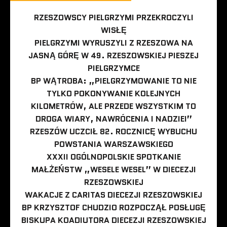
RZESZOWSCY PIELGRZYMI PRZEKROCZYLI
WISŁĘ
PIELGRZYMI WYRUSZYLI Z RZESZOWA NA
JASNĄ GÓRĘ W 49. RZESZOWSKIEJ PIESZEJ
PIELGRZYMCE
BP WĄTROBA: „PIELGRZYMOWANIE TO NIE
TYLKO POKONYWANIE KOLEJNYCH
KILOMETRÓW, ALE PRZEDE WSZYSTKIM TO
DROGA WIARY, NAWRÓCENIA I NADZIEI”
RZESZÓW UCZCIŁ 82. ROCZNICĘ WYBUCHU
POWSTANIA WARSZAWSKIEGO
XXXII OGÓLNOPOLSKIE SPOTKANIE
MAŁŻEŃSTW „WESELE WESEL” W DIECEZJI
RZESZOWSKIEJ
WAKACJE Z CARITAS DIECEZJI RZESZOWSKIEJ
BP KRZYSZTOF CHUDZIO ROZPOCZĄŁ POSŁUGĘ
BISKUPA KOADIUTORA DIECEZJI RZESZOWSKIEJ