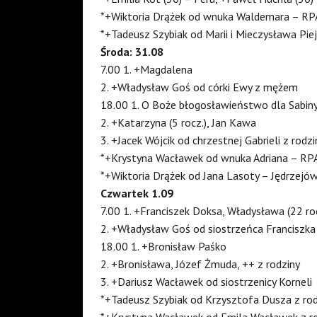
*+Wiktoria Drążek od wnuka Waldemara – RP
*+Tadeusz Szybiak od Marii i Mieczysława Pie
Środa: 31.08
7.00 1. +Magdalena
2. +Władysław Goś od córki Ewy z mężem
18.00 1. O Boże błogosławieństwo dla Sabiny
2. +Katarzyna (5 rocz.), Jan Kawa
3. +Jacek Wójcik od chrzestnej Gabrieli z rodzi
*+Krystyna Wacławek od wnuka Adriana – RP
*+Wiktoria Drążek od Jana Lasoty – Jędrzejó
Czwartek 1.09
7.00 1. +Franciszek Doksa, Władysława (22 roc
2. +Władysław Goś od siostrzeńca Franciszka
18.00 1. +Bronisław Paśko
2. +Bronisława, Józef Żmuda, ++ z rodziny
3. +Dariusz Wacławek od siostrzenicy Korneli
*+Tadeusz Szybiak od Krzysztofa Dusza z ro
*+Krystyna Wacławek od Emila Wacławek z ro