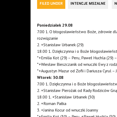
FILED UNDER
INTENCJE MSZALNE
N
Poniedziałek 29.08
7.00 1. O błogosławieństwo Boże, zdrowie dla 
rozwiązanie
2. +Stanisław Urbanek (29)
18.00 1. Dziękczynna i o Boże błogosławieńs
*+Emilia Kot (29) – Peru, Paweł Huchla (29) –
*+Wiesław Bieszczanik od wnuczki Ewy z rodz
*+Augustyn Mazur od Zofii i Dariusza Cyrul –
Wtorek: 30.08
7.00 1. Dziękczynna i o Boże błogosławieńs
2. +Stanisław Pierożak od Rady Rodziców Gru
18.00 1. +Stanisław Urbanek (30)
2. +Roman Pałka
3. +Janina Kocur od wnuczki Joanny
*+Emilia Kot (30) – Peru, +Paweł Huchla (30)