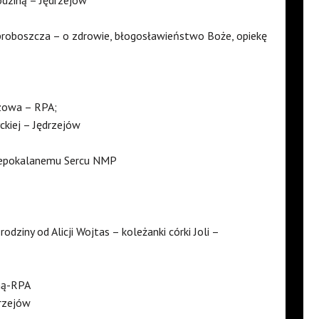
 proboszcza – o zdrowie, błogosławieństwo Boże, opiekę
zowa – RPA;
ckiej – Jędrzejów
Niepokalanemu Sercu NMP
rodziny od Alicji Wojtas – koleżanki córki Joli –
ną-RPA
drzejów