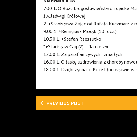
Niedziela 4.08
7.00 1. O Boże błogosławieństwo i opiekę Mat
św. Jadwigi Królowej
2. +Stanisława Zając od Rafała Kuczmarz z r
9.00 1. +Remigiusz Procyk (10 rocz.)
10.30 1. +Stefan Rzeszutko
*+Stanisław Cag (2) – Tarnoszyn
12.00 1. Za parafian żywych i zmarłych
16.00 1. O łaskę uzdrowienia z choroby nowo
18.00 1. Dziękczynna, o Boże błogosławieństw
PREVIOUS POST