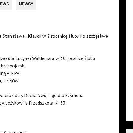
EWS
NEWSY
Stanisława i Klaudii w 2 rocznicę ślubu i o szczęśliwe
two dla Lucyny i Waldemara w 30 rocznicę ślubu
 Krasnojarsk
iną – RPA;
 Jędrzejów
two oraz dary Ducha Świętego dla Szymona
py „Jeżyków” z Przedszkola Nr 33
 – Krasnojarsk