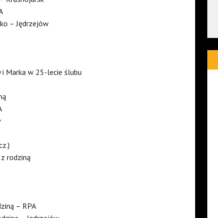
A
jko – Jędrzejów
 i Marka w 25-lecie ślubu
ną
A
w
z.)
 z rodziną
dziną – RPA
dziną – Jędrzejów