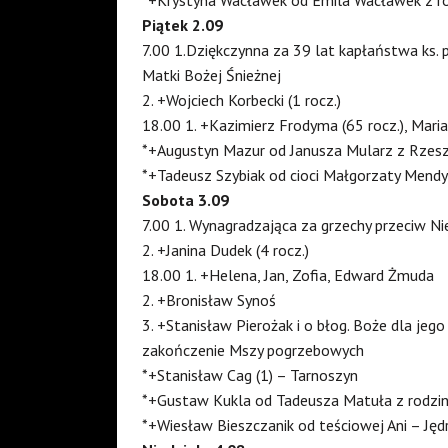
Piątek 2.09
7.00 1.Dziękczynna za 39 lat kapłaństwa ks.
Matki Bożej Śnieżnej
2. +Wojciech Korbecki (1 rocz.)
18.00 1. +Kazimierz Frodyma (65 rocz.), Maria
*+Augustyn Mazur od Janusza Mularz z Rzes
*+Tadeusz Szybiak od cioci Małgorzaty Mendy
Sobota 3.09
7.00 1. Wynagradzająca za grzechy przeciw 
2. +Janina Dudek (4 rocz.)
18.00 1. +Helena, Jan, Zofia, Edward Żmuda
2. +Bronisław Synoś
3. +Stanisław Pierożak i o błog. Boże dla jego 
zakończenie Mszy pogrzebowych
*+Stanisław Cag (1) – Tarnoszyn
*+Gustaw Kukla od Tadeusza Matuła z rodzi
*+Wiesław Bieszczanik od teściowej Ani – Ję