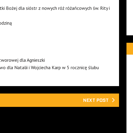
ki Bożej dla sióstr z nowych róż różańcowych św. Rity i
odziną
tworowej dla Agnieszki
o dla Natalii i Wojciecha Karp w 5 rocznicę ślubu
NEXT POST