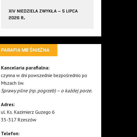
XIV NIEDZIELA ZWYKŁA – 5 LIPCA
2026 R.
PARAFIA MB ŚNIEŻNA
Kancelaria parafialna:
czynna w dni powszednie bezpośrednio po
Mszach św.
Sprawy pilne (np. pogrzeb) – o każdej porze.
Adres:
ul. Ks. Kazimierz Guzego 6
35-317 Rzeszów
Telefon: