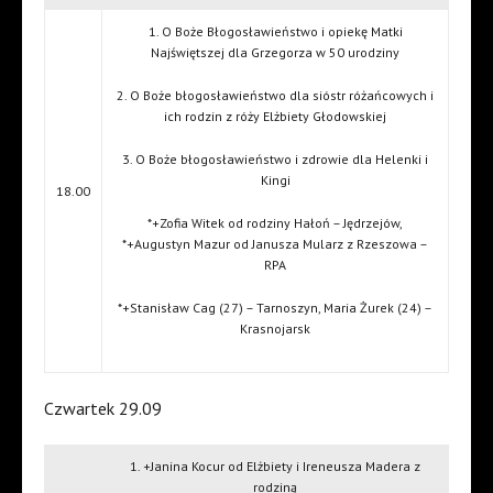
1. O Boże Błogosławieństwo i opiekę Matki
Najświętszej dla Grzegorza w 50 urodziny
2. O Boże błogosławieństwo dla sióstr różańcowych i
ich rodzin z róży Elżbiety Głodowskiej
3. O Boże błogosławieństwo i zdrowie dla Helenki i
Kingi
18.00
*+Zofia Witek od rodziny Hałoń – Jędrzejów,
*+Augustyn Mazur od Janusza Mularz z Rzeszowa –
RPA
*+Stanisław Cag (27) – Tarnoszyn, Maria Żurek (24) –
Krasnojarsk
Czwartek 29.09
1. +Janina Kocur od Elżbiety i Ireneusza Madera z
rodziną