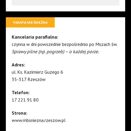
PARAFIA MB ŚNIEŻNA
Kancelaria parafialna:
czynna w dni powszednie bezpośrednio po Mszach św.
Sprawy pilne (np. pogrzeb) – o każdej porze.
Adres:
ul. Ks. Kazimierz Guzego 6
35-317 Rzeszów
Telefon:
17 221 91 80
Strona:
www.mbsniezna.rzeszow.pl