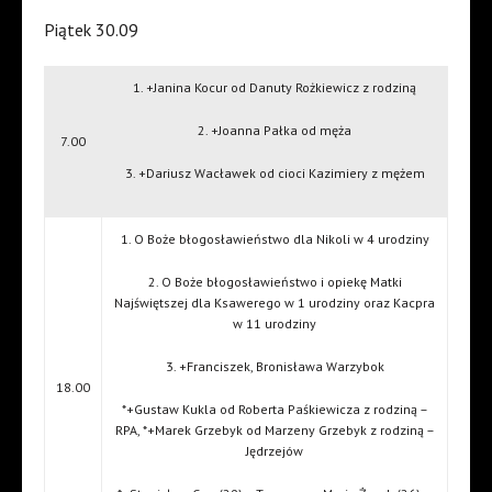
Piątek 30.09
1. +Janina Kocur od Danuty Rożkiewicz z rodziną
2. +Joanna Pałka od męża
7.00
3. +Dariusz Wacławek od cioci Kazimiery z mężem
1. O Boże błogosławieństwo dla Nikoli w 4 urodziny
2. O Boże błogosławieństwo i opiekę Matki
Najświętszej dla Ksawerego w 1 urodziny oraz Kacpra
w 11 urodziny
3. +Franciszek, Bronisława Warzybok
18.00
*+Gustaw Kukla od Roberta Paśkiewicza z rodziną –
RPA, *+Marek Grzebyk od Marzeny Grzebyk z rodziną –
Jędrzejów