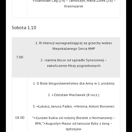
*+Stanisław Cag (29) – Tarnoszyn, Maria Żurek (26) –
Krasnojarsk
Sobota 1.10
1. W intencji wynagradzającej za grzechy wobec
Niepokalanego Serca NMP
7.00
2. +Janina Kocur od sąsiadki Synosiowej –
zakończenie Mszy pogrzebowych
1. O Boże błogosławieństwo dla Anny w 1 urodziny
2. +Zdzisław Wacławek (8 rocz.)
3. +Łukasz, Janusz Paśko, +Helena, Antoni Borowiec
18.00
*+Gustaw Kukla od rodziny Biestek z Hermanowej –
RPA, *+Augustyn Mazur od Janusza Ryby z żoną –
Jędrzejów