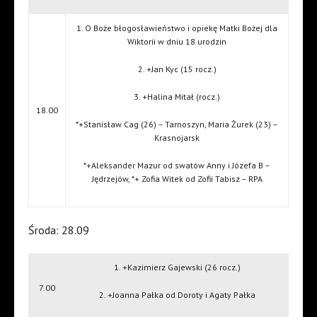
1. O Boże błogosławieństwo i opiekę Matki Bożej dla
Wiktorii w dniu 18 urodzin
2. +Jan Kyc (15 rocz.)
3. +Halina Mitał (rocz.)
18.00
*+Stanisław Cag (26) – Tarnoszyn, Maria Żurek (23) –
Krasnojarsk
*+Aleksander Mazur od swatów Anny i Józefa B –
Jędrzejów, *+ Zofia Witek od Zofii Tabisz – RPA
Środa: 28.09
1. +Kazimierz Gajewski (26 rocz.)
7.00
2. +Joanna Pałka od Doroty i Agaty Pałka