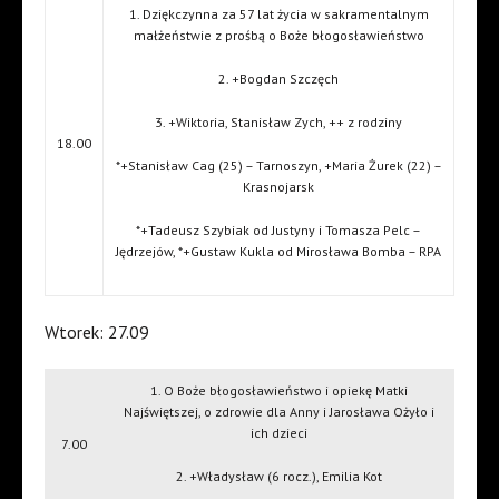
1. Dziękczynna za 57 lat życia w sakramentalnym
małżeństwie z prośbą o Boże błogosławieństwo
2. +Bogdan Szczęch
3. +Wiktoria, Stanisław Zych, ++ z rodziny
18.00
*+Stanisław Cag (25) – Tarnoszyn, +Maria Żurek (22) –
Krasnojarsk
*+Tadeusz Szybiak od Justyny i Tomasza Pelc –
Jędrzejów, *+Gustaw Kukla od Mirosława Bomba – RPA
Wtorek: 27.09
1. O Boże błogosławieństwo i opiekę Matki
Najświętszej, o zdrowie dla Anny i Jarosława Ożyło i
ich dzieci
7.00
2. +Władysław (6 rocz.), Emilia Kot