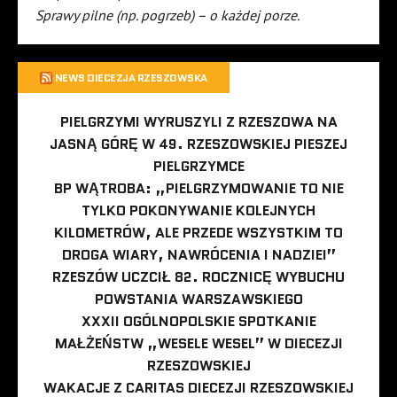
Sprawy pilne (np. pogrzeb) – o każdej porze.
NEWS DIECEZJA RZESZOWSKA
PIELGRZYMI WYRUSZYLI Z RZESZOWA NA
JASNĄ GÓRĘ W 49. RZESZOWSKIEJ PIESZEJ
PIELGRZYMCE
BP WĄTROBA: „PIELGRZYMOWANIE TO NIE
TYLKO POKONYWANIE KOLEJNYCH
KILOMETRÓW, ALE PRZEDE WSZYSTKIM TO
DROGA WIARY, NAWRÓCENIA I NADZIEI”
RZESZÓW UCZCIŁ 82. ROCZNICĘ WYBUCHU
POWSTANIA WARSZAWSKIEGO
XXXII OGÓLNOPOLSKIE SPOTKANIE
MAŁŻEŃSTW „WESELE WESEL” W DIECEZJI
RZESZOWSKIEJ
WAKACJE Z CARITAS DIECEZJI RZESZOWSKIEJ