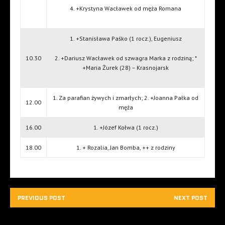
4. +Krystyna Wacławek od męża Romana
1. +Stanisława Paśko (1 rocz.), Eugeniusz
10.30
2. +Dariusz Wacławek od szwagra Marka z rodziną; *
+Maria Żurek (28) – Krasnojarsk
1. Za parafian żywych i zmarłych; 2. +Joanna Pałka od
12.00
męża
16.00
1. +Józef Kołwa (1 rocz.)
18.00
1. + Rozalia, Jan Bomba, ++ z rodziny
PREVIOUS POST
NEXT POST