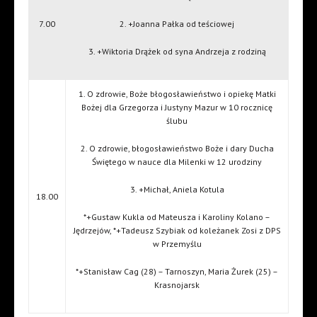
7.00
2. +Joanna Pałka od teściowej
3. +Wiktoria Drążek od syna Andrzeja z rodziną
1. O zdrowie, Boże błogosławieństwo i opiekę Matki
Bożej dla Grzegorza i Justyny Mazur w 10 rocznicę
ślubu
2. O zdrowie, błogosławieństwo Boże i dary Ducha
Świętego w nauce dla Milenki w 12 urodziny
3. +Michał, Aniela Kotula
18.00
*+Gustaw Kukla od Mateusza i Karoliny Kolano –
Jędrzejów, *+Tadeusz Szybiak od koleżanek Zosi z DPS
w Przemyślu
*+Stanisław Cag (28) – Tarnoszyn, Maria Żurek (25) –
Krasnojarsk