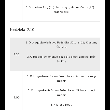
*+Stanisław Cag (30) -Tarnoszyn, +Maria Żurek (27) –
Krasnojarsk
Niedziela
2.10
1. O błogosławieństwo Boże dla sióstr z róży Krystyny
Ślączka
7.00
2. O błogosławieństwo Boże dla sióstr z nowej róży
św. Rity
1. O błogosławieństwo Boże dla ks. Damiana z racji
imienin
2. O błogosławieństwo Boże dla ks. Michała z racji
imienin
9.00
3. +Teresa Depa