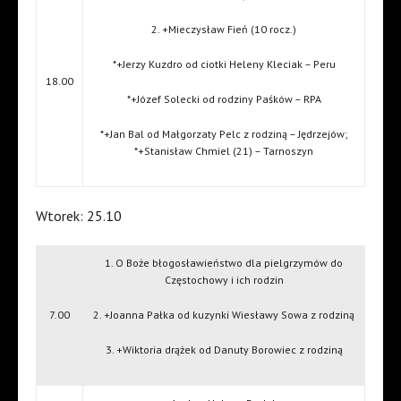
2. +Mieczysław Fień (10 rocz.)
*+Jerzy Kuzdro od ciotki Heleny Kleciak – Peru
18.00
*+Józef Solecki od rodziny Paśków – RPA
*+Jan Bal od Małgorzaty Pelc z rodziną – Jędrzejów;
*+Stanisław Chmiel (21) – Tarnoszyn
Wtorek: 25.10
1. O Boże błogosławieństwo dla pielgrzymów do
Częstochowy i ich rodzin
7.00
2. +Joanna Pałka od kuzynki Wiesławy Sowa z rodziną
3. +Wiktoria drążek od Danuty Borowiec z rodziną