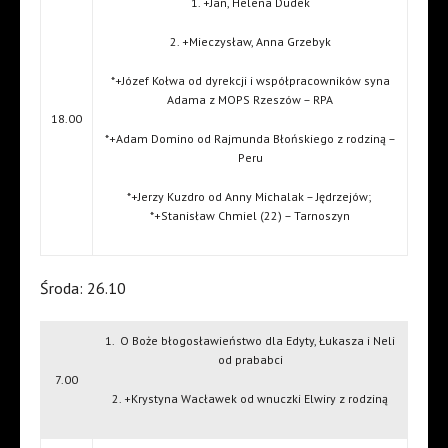
1. +Jan, Helena Dudek
2. +Mieczysław, Anna Grzebyk
*+Józef Kołwa od dyrekcji i współpracowników syna
Adama z MOPS Rzeszów – RPA
18.00
*+Adam Domino od Rajmunda Błońskiego z rodziną –
Peru
*+Jerzy Kuzdro od Anny Michalak – Jędrzejów;
*+Stanisław Chmiel (22) – Tarnoszyn
Środa: 26.10
1.
O Boże błogosławieństwo dla Edyty, Łukasza i Neli
od prababci
7.00
2. +Krystyna Wacławek od wnuczki Elwiry z rodziną