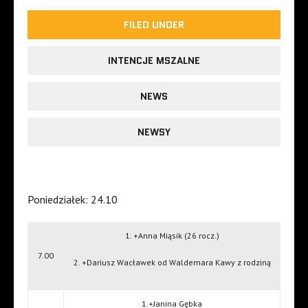
FILED UNDER
INTENCJE MSZALNE
NEWS
NEWSY
Poniedziałek: 24.10
1. +Anna Miąsik (26 rocz.)
7.00
2. +Dariusz Wacławek od Waldemara Kawy z rodziną
1.+Janina Gębka