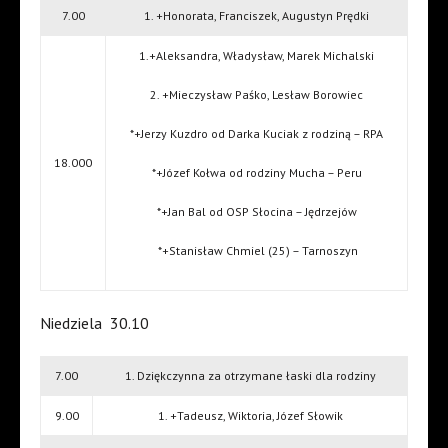
7.00
1. +Honorata, Franciszek, Augustyn Prędki
1.+Aleksandra, Władysław, Marek Michalski
2. +Mieczysław Paśko, Lesław Borowiec
*+Jerzy Kuzdro od Darka Kuciak z rodziną – RPA
18.000
*+Józef Kołwa od rodziny Mucha – Peru
*+Jan Bal od OSP Słocina – Jędrzejów
*+Stanisław Chmiel (25) – Tarnoszyn
Niedziela
30.10
7.00
1. Dziękczynna za otrzymane łaski dla rodziny
9.00
1. +Tadeusz, Wiktoria, Józef Słowik