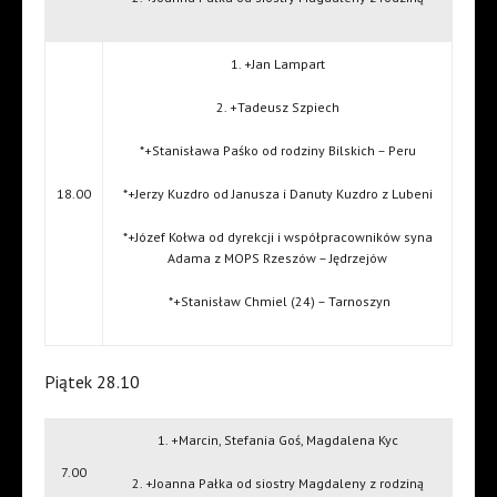
1. +Jan Lampart
2. +Tadeusz Szpiech
*+Stanisława Paśko od rodziny Bilskich – Peru
18.00
*+Jerzy Kuzdro od Janusza i Danuty Kuzdro z Lubeni
*+Józef Kołwa od dyrekcji i współpracowników syna
Adama z MOPS Rzeszów – Jędrzejów
*+Stanisław Chmiel (24) – Tarnoszyn
Piątek 28.10
1. +Marcin, Stefania Goś, Magdalena Kyc
7.00
2. +Joanna Pałka od siostry Magdaleny z rodziną