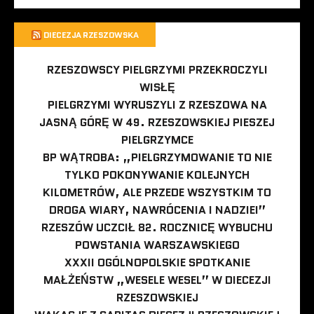
DIECEZJA RZESZOWSKA
RZESZOWSCY PIELGRZYMI PRZEKROCZYLI
WISŁĘ
PIELGRZYMI WYRUSZYLI Z RZESZOWA NA
JASNĄ GÓRĘ W 49. RZESZOWSKIEJ PIESZEJ
PIELGRZYMCE
BP WĄTROBA: „PIELGRZYMOWANIE TO NIE
TYLKO POKONYWANIE KOLEJNYCH
KILOMETRÓW, ALE PRZEDE WSZYSTKIM TO
DROGA WIARY, NAWRÓCENIA I NADZIEI”
RZESZÓW UCZCIŁ 82. ROCZNICĘ WYBUCHU
POWSTANIA WARSZAWSKIEGO
XXXII OGÓLNOPOLSKIE SPOTKANIE
MAŁŻEŃSTW „WESELE WESEL” W DIECEZJI
RZESZOWSKIEJ