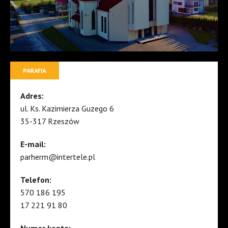
PARAFIA
Adres:
ul. Ks. Kazimierza Guzego 6
35-317 Rzeszów
E-mail:
parherm@intertele.pl
Telefon:
570 186 195
17 221 91 80