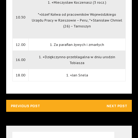
1. +Mieczysław Koczenasz (3 rocz.)
*+Józef Kołwa od pracowników Wojewódzkiego
10.30
Urzędu Pracy w Rzeszowie – Peru; *+Stanisław Chmiel
(26) – Tarnoszyn
12.00
1. Za parafian żywych i zmarłych
1. +Dziękczynno-przebłagalna w dniu urodzin
16.00
Tobiasza
18.00
1. +Jan Snela
PREVIOUS POST
NEXT POST