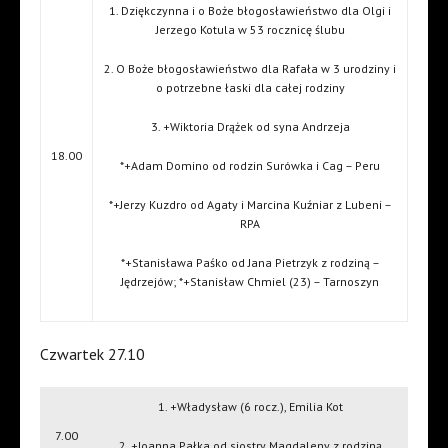
1. Dziękczynna i o Boże błogosławieństwo dla Olgi i
Jerzego Kotula w 53 rocznicę ślubu
2. O Boże błogosławieństwo dla Rafała w 3 urodziny i
o potrzebne łaski dla całej rodziny
3. +Wiktoria Drążek od syna Andrzeja
18.00
*+Adam Domino od rodzin Surówka i Cag – Peru
*+Jerzy Kuzdro od Agaty i Marcina Kuźniar z Lubeni –
RPA
*+Stanisława Paśko od Jana Pietrzyk z rodziną –
Jędrzejów; *+Stanisław Chmiel (23) – Tarnoszyn
Czwartek 27.10
1. +Władysław (6 rocz.), Emilia Kot
7.00
2. +Joanna Pałka od siostry Magdaleny z rodziną