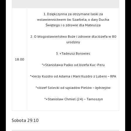
1. Dziękczynna za otrzymane łaski za
wstawiennictwem św. Szarbela, o dary Ducha
Świętego i o zdrowie dla Mateusza
2. O błogosławieństwo Boże i zdrowie dla Józefa w 80
urodziny
3. +Tadeusz Borowiec
18.00
*+Stanisława Paśko od Józefa Kuc -Peru
*+Jerzy Kuzdro od Adama i Marii Kuzdro z Lubeni – RPA
*+Józef Solecki od sąsiadów Pielów – Jędrzejów
*+Stanisław Chmiel (24) – Tarnoszyn
Sobota 29.10