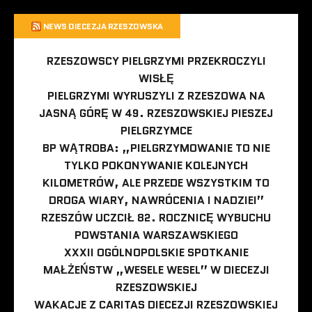
NEWS DIECEZJA RZESZOWSKA
RZESZOWSCY PIELGRZYMI PRZEKROCZYLI
WISŁĘ
PIELGRZYMI WYRUSZYLI Z RZESZOWA NA
JASNĄ GÓRĘ W 49. RZESZOWSKIEJ PIESZEJ
PIELGRZYMCE
BP WĄTROBA: „PIELGRZYMOWANIE TO NIE
TYLKO POKONYWANIE KOLEJNYCH
KILOMETRÓW, ALE PRZEDE WSZYSTKIM TO
DROGA WIARY, NAWRÓCENIA I NADZIEI”
RZESZÓW UCZCIŁ 82. ROCZNICĘ WYBUCHU
POWSTANIA WARSZAWSKIEGO
XXXII OGÓLNOPOLSKIE SPOTKANIE
MAŁŻEŃSTW „WESELE WESEL” W DIECEZJI
RZESZOWSKIEJ
WAKACJE Z CARITAS DIECEZJI RZESZOWSKIEJ