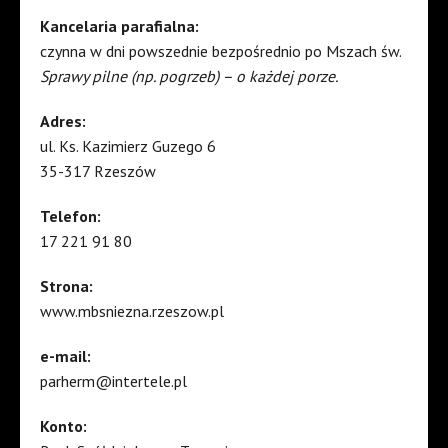
Kancelaria parafialna:
czynna w dni powszednie bezpośrednio po Mszach św.
Sprawy pilne (np. pogrzeb) – o każdej porze.
Adres:
ul. Ks. Kazimierz Guzego 6
35-317 Rzeszów
Telefon:
17 221 91 80
Strona:
www.mbsniezna.rzeszow.pl
e-mail:
parherm@intertele.pl
Konto: