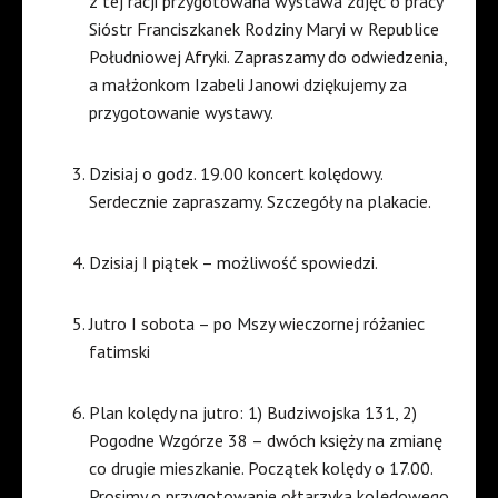
z tej racji przygotowana wystawa zdjęć o pracy
Sióstr Franciszkanek Rodziny Maryi w Republice
Południowej Afryki. Zapraszamy do odwiedzenia,
a małżonkom Izabeli Janowi dziękujemy za
przygotowanie wystawy.
Dzisiaj o godz. 19.00 koncert kolędowy.
Serdecznie zapraszamy. Szczegóły na plakacie.
Dzisiaj I piątek – możliwość spowiedzi.
Jutro I sobota – po Mszy wieczornej różaniec
fatimski
Plan kolędy na jutro: 1) Budziwojska 131, 2)
Pogodne Wzgórze 38 – dwóch księży na zmianę
co drugie mieszkanie. Początek kolędy o 17.00.
Prosimy o przygotowanie ołtarzyka kolędowego.