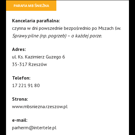
PARAFIA MB ŚNIEŻNA
Kancelaria parafialna:
czynna w dni powszednie bezpośrednio po Mszach św.
Sprawy pilne (np. pogrzeb) – o każdej porze.
Adres:
ul. Ks. Kazimierz Guzego 6
35-317 Rzeszów
Telefon:
17 221 91 80
Strona:
www.mbsniezna.rzeszow.pl
e-mail:
parherm@intertele.pl