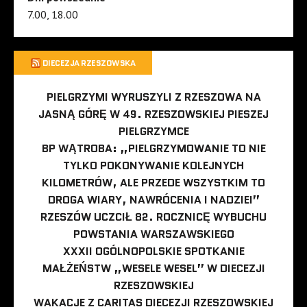
7.00, 18.00
DIECEZJA RZESZOWSKA
PIELGRZYMI WYRUSZYLI Z RZESZOWA NA
JASNĄ GÓRĘ W 49. RZESZOWSKIEJ PIESZEJ
PIELGRZYMCE
BP WĄTROBA: „PIELGRZYMOWANIE TO NIE
TYLKO POKONYWANIE KOLEJNYCH
KILOMETRÓW, ALE PRZEDE WSZYSTKIM TO
DROGA WIARY, NAWRÓCENIA I NADZIEI”
RZESZÓW UCZCIŁ 82. ROCZNICĘ WYBUCHU
POWSTANIA WARSZAWSKIEGO
XXXII OGÓLNOPOLSKIE SPOTKANIE
MAŁŻEŃSTW „WESELE WESEL” W DIECEZJI
RZESZOWSKIEJ
WAKACJE Z CARITAS DIECEZJI RZESZOWSKIEJ