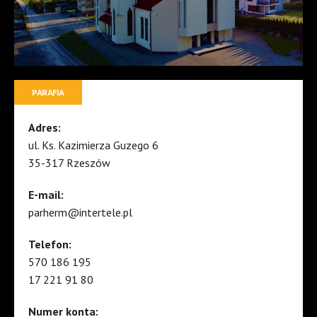
PARAFIA
Adres:
ul. Ks. Kazimierza Guzego 6
35-317 Rzeszów
E-mail:
parherm@intertele.pl
Telefon:
570 186 195
17 221 91 80
Numer konta: