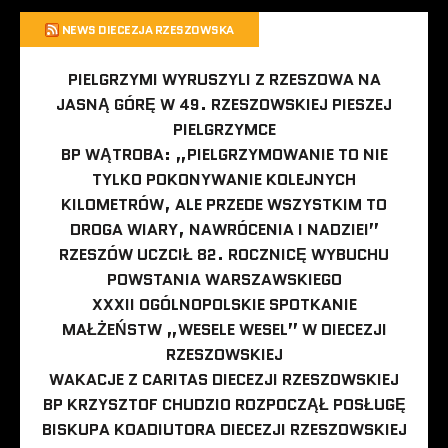
NEWS DIECEZJA RZESZOWSKA
PIELGRZYMI WYRUSZYLI Z RZESZOWA NA
JASNĄ GÓRĘ W 49. RZESZOWSKIEJ PIESZEJ
PIELGRZYMCE
BP WĄTROBA: „PIELGRZYMOWANIE TO NIE
TYLKO POKONYWANIE KOLEJNYCH
KILOMETRÓW, ALE PRZEDE WSZYSTKIM TO
DROGA WIARY, NAWRÓCENIA I NADZIEI”
RZESZÓW UCZCIŁ 82. ROCZNICĘ WYBUCHU
POWSTANIA WARSZAWSKIEGO
XXXII OGÓLNOPOLSKIE SPOTKANIE
MAŁŻEŃSTW „WESELE WESEL” W DIECEZJI
RZESZOWSKIEJ
WAKACJE Z CARITAS DIECEZJI RZESZOWSKIEJ
BP KRZYSZTOF CHUDZIO ROZPOCZĄŁ POSŁUGĘ
BISKUPA KOADIUTORA DIECEZJI RZESZOWSKIEJ