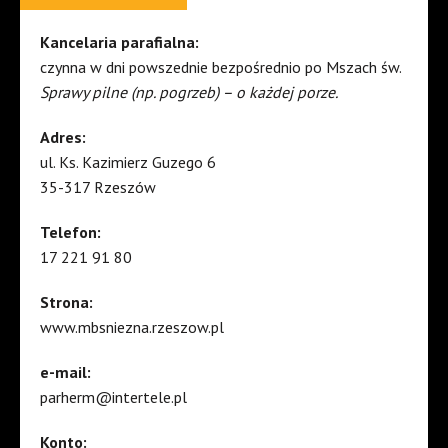
Kancelaria parafialna:
czynna w dni powszednie bezpośrednio po Mszach św.
Sprawy pilne (np. pogrzeb) – o każdej porze.
Adres:
ul. Ks. Kazimierz Guzego 6
35-317 Rzeszów
Telefon:
17 221 91 80
Strona:
www.mbsniezna.rzeszow.pl
e-mail:
parherm@intertele.pl
Konto: