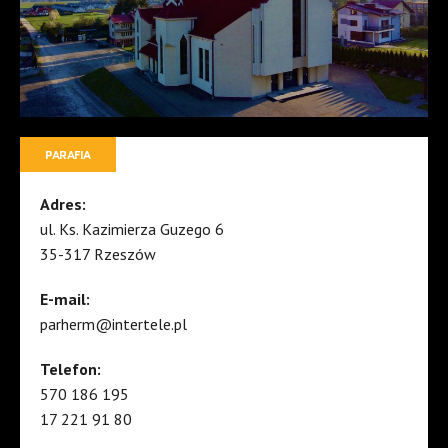
PARAFIA
Adres:
ul. Ks. Kazimierza Guzego 6
35-317 Rzeszów
E-mail:
parherm@intertele.pl
Telefon:
570 186 195
17 221 91 80