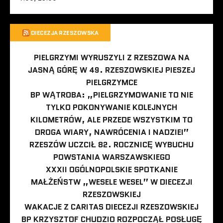
DIECEZJA RZESZOWSKA
PIELGRZYMI WYRUSZYLI Z RZESZOWA NA
JASNĄ GÓRĘ W 49. RZESZOWSKIEJ PIESZEJ
PIELGRZYMCE
BP WĄTROBA: „PIELGRZYMOWANIE TO NIE
TYLKO POKONYWANIE KOLEJNYCH
KILOMETRÓW, ALE PRZEDE WSZYSTKIM TO
DROGA WIARY, NAWRÓCENIA I NADZIEI”
RZESZÓW UCZCIŁ 82. ROCZNICĘ WYBUCHU
POWSTANIA WARSZAWSKIEGO
XXXII OGÓLNOPOLSKIE SPOTKANIE
MAŁŻEŃSTW „WESELE WESEL” W DIECEZJI
RZESZOWSKIEJ
WAKACJE Z CARITAS DIECEZJI RZESZOWSKIEJ
BP KRZYSZTOF CHUDZIO ROZPOCZĄŁ POSŁUGĘ