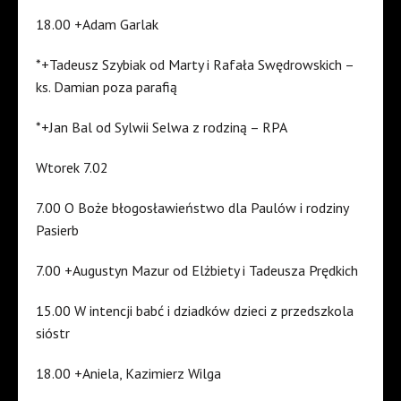
18.00 +Adam Garlak
*+Tadeusz Szybiak od Marty i Rafała Swędrowskich –
ks. Damian poza parafią
*+Jan Bal od Sylwii Selwa z rodziną – RPA
Wtorek 7.02
7.00 O Boże błogosławieństwo dla Paulów i rodziny
Pasierb
7.00 +Augustyn Mazur od Elżbiety i Tadeusza Prędkich
15.00 W intencji babć i dziadków dzieci z przedszkola
sióstr
18.00 +Aniela, Kazimierz Wilga