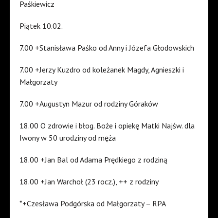
Paśkiewicz
Piątek 10.02.
7.00 +Stanisława Paśko od Anny i Józefa Głodowskich
7.00 +Jerzy Kuzdro od koleżanek Magdy, Agnieszki i
Małgorzaty
7.00 +Augustyn Mazur od rodziny Góraków
18.00 O zdrowie i błog. Boże i opiekę Matki Najśw. dla
Iwony w 50 urodziny od męża
18.00 +Jan Bal od Adama Prędkiego z rodziną
18.00 +Jan Warchoł (23 rocz.), ++ z rodziny
*+Czesława Podgórska od Małgorzaty – RPA