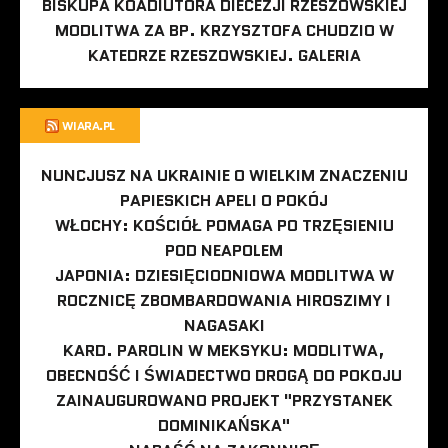
BISKUPA KOADIUTORA DIECEZJI RZESZOWSKIEJ
MODLITWA ZA BP. KRZYSZTOFA CHUDZIO W
KATEDRZE RZESZOWSKIEJ. GALERIA
WIARA.PL
NUNCJUSZ NA UKRAINIE O WIELKIM ZNACZENIU
PAPIESKICH APELI O POKÓJ
WŁOCHY: KOŚCIÓŁ POMAGA PO TRZĘSIENIU
POD NEAPOLEM
JAPONIA: DZIESIĘCIODNIOWA MODLITWA W
ROCZNICĘ ZBOMBARDOWANIA HIROSZIMY I
NAGASAKI
KARD. PAROLIN W MEKSYKU: MODLITWA,
OBECNOŚĆ I ŚWIADECTWO DROGĄ DO POKOJU
ZAINAUGUROWANO PROJEKT "PRZYSTANEK
DOMINIKAŃSKA"