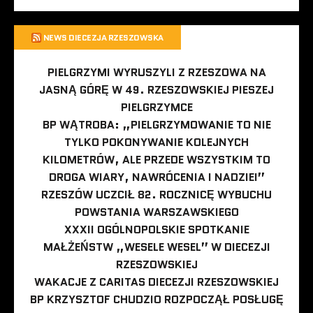
NEWS DIECEZJA RZESZOWSKA
PIELGRZYMI WYRUSZYLI Z RZESZOWA NA
JASNĄ GÓRĘ W 49. RZESZOWSKIEJ PIESZEJ
PIELGRZYMCE
BP WĄTROBA: „PIELGRZYMOWANIE TO NIE
TYLKO POKONYWANIE KOLEJNYCH
KILOMETRÓW, ALE PRZEDE WSZYSTKIM TO
DROGA WIARY, NAWRÓCENIA I NADZIEI”
RZESZÓW UCZCIŁ 82. ROCZNICĘ WYBUCHU
POWSTANIA WARSZAWSKIEGO
XXXII OGÓLNOPOLSKIE SPOTKANIE
MAŁŻEŃSTW „WESELE WESEL” W DIECEZJI
RZESZOWSKIEJ
WAKACJE Z CARITAS DIECEZJI RZESZOWSKIEJ
BP KRZYSZTOF CHUDZIO ROZPOCZĄŁ POSŁUGĘ