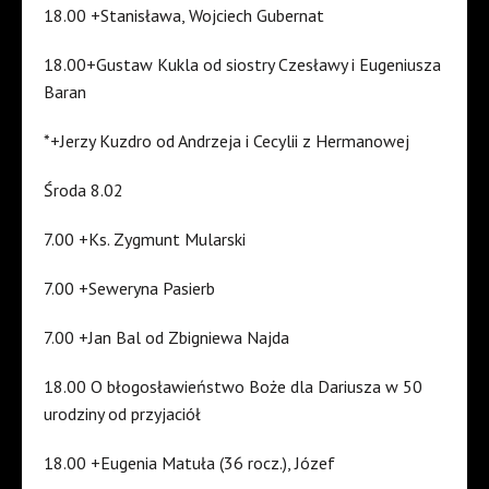
18.00 +Stanisława, Wojciech Gubernat
18.00+Gustaw Kukla od siostry Czesławy i Eugeniusza
Baran
*+Jerzy Kuzdro od Andrzeja i Cecylii z Hermanowej
Środa 8.02
7.00 +Ks. Zygmunt Mularski
7.00 +Seweryna Pasierb
7.00 +Jan Bal od Zbigniewa Najda
18.00 O błogosławieństwo Boże dla Dariusza w 50
urodziny od przyjaciół
18.00 +Eugenia Matuła (36 rocz.), Józef