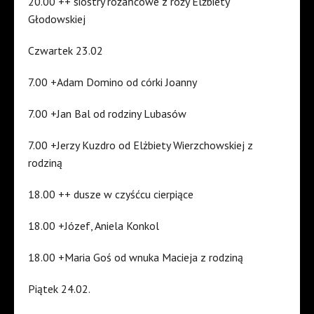
20.00 ++ siostry różańcowe z róży Elżbiety
Głodowskiej
Czwartek 23.02
7.00 +Adam Domino od córki Joanny
7.00 +Jan Bal od rodziny Lubasów
7.00 +Jerzy Kuzdro od Elżbiety Wierzchowskiej z
rodziną
18.00 ++ dusze w czyśćcu cierpiące
18.00 +Józef, Aniela Konkol
18.00 +Maria Goś od wnuka Macieja z rodziną
Piątek 24.02.