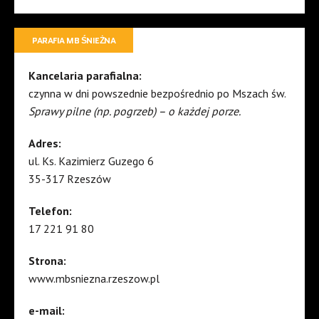
PARAFIA MB ŚNIEŻNA
Kancelaria parafialna:
czynna w dni powszednie bezpośrednio po Mszach św.
Sprawy pilne (np. pogrzeb) – o każdej porze.
Adres:
ul. Ks. Kazimierz Guzego 6
35-317 Rzeszów
Telefon:
17 221 91 80
Strona:
www.mbsniezna.rzeszow.pl
e-mail: