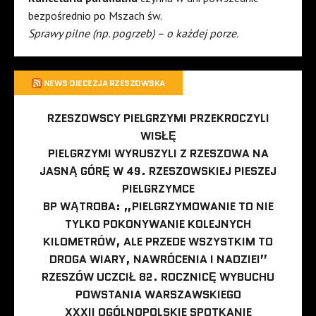
bezpośrednio po Mszach św.
Sprawy pilne (np. pogrzeb) – o każdej porze.
NEWS DIECEZJA RZESZOWSKA
RZESZOWSCY PIELGRZYMI PRZEKROCZYLI
WISŁĘ
PIELGRZYMI WYRUSZYLI Z RZESZOWA NA
JASNĄ GÓRĘ W 49. RZESZOWSKIEJ PIESZEJ
PIELGRZYMCE
BP WĄTROBA: „PIELGRZYMOWANIE TO NIE
TYLKO POKONYWANIE KOLEJNYCH
KILOMETRÓW, ALE PRZEDE WSZYSTKIM TO
DROGA WIARY, NAWRÓCENIA I NADZIEI”
RZESZÓW UCZCIŁ 82. ROCZNICĘ WYBUCHU
POWSTANIA WARSZAWSKIEGO
XXXII OGÓLNOPOLSKIE SPOTKANIE