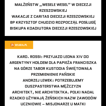
MAŁŻEŃSTW „WESELE WESEL” W DIECEZJI
RZESZOWSKIEJ
WAKACJE Z CARITAS DIECEZJI RZESZOWSKIEJ
BP KRZYSZTOF CHUDZIO ROZPOCZĄŁ POSŁUGĘ
BISKUPA KOADIUTORA DIECEZJI RZESZOWSKIEJ
WIARA.PL
KARD. ROSSI: PRZYJAZD LEONA XIV DO
ARGENTYNY HOŁDEM DLA PAPIEŻA FRANCISZKA
NA GÓRZE TABOR KUSTODIA ŚWIĘTOWAŁA
PRZEMIENIENIE PAŃSKIE
ANDRZEJ LEWEK: POTRZEBUJEMY
DUSZPASTERSTWA MĘŻCZYZN
ARCHITEKT, NIE ARCHITEKTKA. POLKI NADAL
RZADKO UŻYWAJĄ ŻEŃSKICH NAZW ZAWODÓW
UCZNIOWIE – MISJONARZE U MATKI