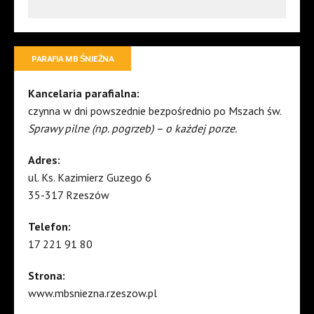
PARAFIA MB ŚNIEŻNA
Kancelaria parafialna:
czynna w dni powszednie bezpośrednio po Mszach św.
Sprawy pilne (np. pogrzeb) – o każdej porze.
Adres:
ul. Ks. Kazimierz Guzego 6
35-317 Rzeszów
Telefon:
17 221 91 80
Strona:
www.mbsniezna.rzeszow.pl