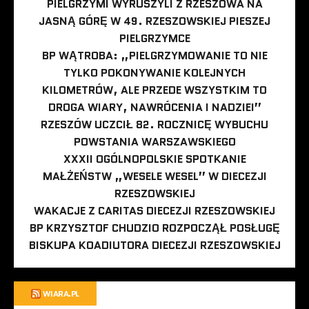
PIELGRZYMI WYRUSZYLI Z RZESZOWA NA
JASNĄ GÓRĘ W 49. RZESZOWSKIEJ PIESZEJ
PIELGRZYMCE
BP WĄTROBA: „PIELGRZYMOWANIE TO NIE
TYLKO POKONYWANIE KOLEJNYCH
KILOMETRÓW, ALE PRZEDE WSZYSTKIM TO
DROGA WIARY, NAWRÓCENIA I NADZIEI”
RZESZÓW UCZCIŁ 82. ROCZNICĘ WYBUCHU
POWSTANIA WARSZAWSKIEGO
XXXII OGÓLNOPOLSKIE SPOTKANIE
MAŁŻEŃSTW „WESELE WESEL” W DIECEZJI
RZESZOWSKIEJ
WAKACJE Z CARITAS DIECEZJI RZESZOWSKIEJ
BP KRZYSZTOF CHUDZIO ROZPOCZĄŁ POSŁUGĘ
BISKUPA KOADIUTORA DIECEZJI RZESZOWSKIEJ
WIARA.PL