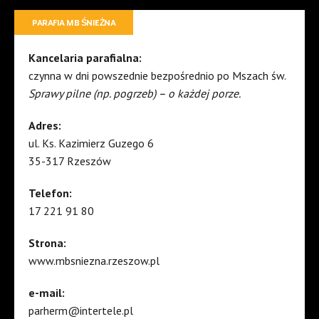
PARAFIA MB ŚNIEŻNA
Kancelaria parafialna:
czynna w dni powszednie bezpośrednio po Mszach św.
Sprawy pilne (np. pogrzeb) – o każdej porze.
Adres:
ul. Ks. Kazimierz Guzego 6
35-317 Rzeszów
Telefon:
17 221 91 80
Strona:
www.mbsniezna.rzeszow.pl
e-mail:
parherm@intertele.pl