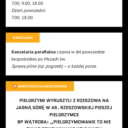
7.00, 9.00, 18.00
Dzień powszedni:
7.00; 18.00
KANCELARIA
Kancelaria parafialna
czynna w dni powszednie
bezpośrednio po Mszach św.
Sprawy pilne (np. pogrzeb) – o każdej porze.
NEWS DIECEZJA RZESZOWSKA
PIELGRZYMI WYRUSZYLI Z RZESZOWA NA
JASNĄ GÓRĘ W 49. RZESZOWSKIEJ PIESZEJ
PIELGRZYMCE
BP WĄTROBA: „PIELGRZYMOWANIE TO NIE