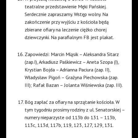
teatralne przedstawienie Męki Pańskiej.
Serdecznie zapraszamy. Wstęp wolny. Na
zakończenie przy wyjściu z kościoła będą
zbierane ofiary na leczenie ciężko chorej
dziewczynki. Na parafialnym FB jest plakat.
Zapowiedzi: Marcin Miąsik – Aleksandra Sitarz
(zap.I), Arkadiusz Paśkiewicz – Aneta Szopa (I),
Krystian Bojda – Adrianna Paciura (zap. II),
Władysław Pigoń – Grażyna Piechowska (zap.
III); Rafał Bazan – Jolanta Wiśniewska (zap. III).
Bóg zapłać za ofiary na sprzątanie kościoła. W
tym tygodniu prosimy rodziny z ul. Senatorskiej –
numery nieparzyste od 113b do 131 – 113b,
113c, 113d, 117b, 119, 123, 127, 129, 131.