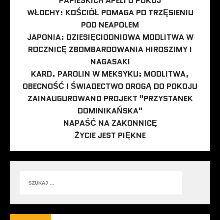
PAPIESKICH APELI O POKÓJ
WŁOCHY: KOŚCIÓŁ POMAGA PO TRZĘSIENIU
POD NEAPOLEM
JAPONIA: DZIESIĘCIODNIOWA MODLITWA W
ROCZNICĘ ZBOMBARDOWANIA HIROSZIMY I
NAGASAKI
KARD. PAROLIN W MEKSYKU: MODLITWA,
OBECNOŚĆ I ŚWIADECTWO DROGĄ DO POKOJU
ZAINAUGUROWANO PROJEKT "PRZYSTANEK
DOMINIKAŃSKA"
NAPAŚĆ NA ZAKONNICĘ
ŻYCIE JEST PIĘKNE