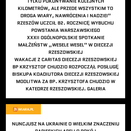
TYLKO POKONYWANIE KOLEJNYCH
KILOMETRÓW, ALE PRZEDE WSZYSTKIM TO
DROGA WIARY, NAWRÓCENIA I NADZIEI”
RZESZÓW UCZCIŁ 82. ROCZNICĘ WYBUCHU
POWSTANIA WARSZAWSKIEGO
XXXII OGÓLNOPOLSKIE SPOTKANIE
MAŁŻEŃSTW „WESELE WESEL” W DIECEZJI
RZESZOWSKIEJ
WAKACJE Z CARITAS DIECEZJI RZESZOWSKIEJ
BP KRZYSZTOF CHUDZIO ROZPOCZĄŁ POSŁUGĘ
BISKUPA KOADIUTORA DIECEZJI RZESZOWSKIEJ
MODLITWA ZA BP. KRZYSZTOFA CHUDZIO W
KATEDRZE RZESZOWSKIEJ. GALERIA
WIARA.PL
NUNCJUSZ NA UKRAINIE O WIELKIM ZNACZENIU