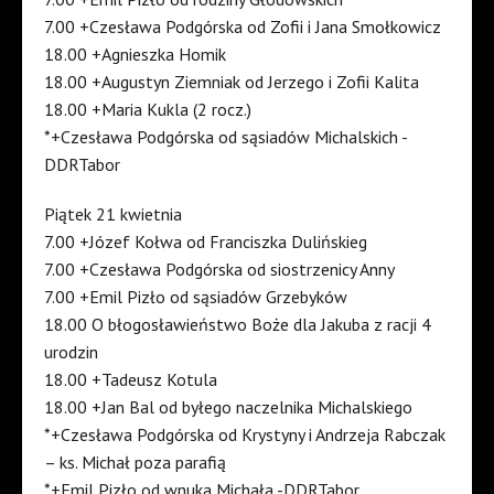
7.00 +Czesława Podgórska od Zofii i Jana Smołkowicz
18.00 +Agnieszka Homik
18.00 +Augustyn Ziemniak od Jerzego i Zofii Kalita
18.00 +Maria Kukla (2 rocz.)
*+Czesława Podgórska od sąsiadów Michalskich -
DDRTabor
Piątek 21 kwietnia
7.00 +Józef Kołwa od Franciszka Dulińskieg
7.00 +Czesława Podgórska od siostrzenicy Anny
7.00 +Emil Pizło od sąsiadów Grzebyków
18.00 O błogosławieństwo Boże dla Jakuba z racji 4
urodzin
18.00 +Tadeusz Kotula
18.00 +Jan Bal od byłego naczelnika Michalskiego
*+Czesława Podgórska od Krystyny i Andrzeja Rabczak
– ks. Michał poza parafią
*+Emil Pizło od wnuka Michała -DDRTabor