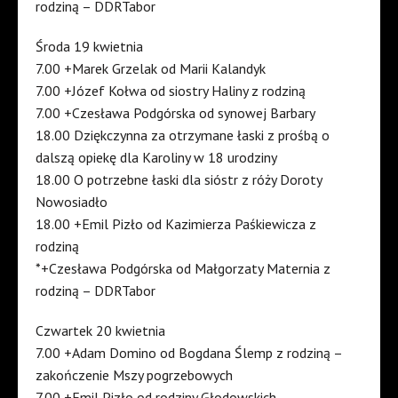
rodziną – DDRTabor
Środa 19 kwietnia
7.00 +Marek Grzelak od Marii Kalandyk
7.00 +Józef Kołwa od siostry Haliny z rodziną
7.00 +Czesława Podgórska od synowej Barbary
18.00 Dziękczynna za otrzymane łaski z prośbą o
dalszą opiekę dla Karoliny w 18 urodziny
18.00 O potrzebne łaski dla sióstr z róży Doroty
Nowosiadło
18.00 +Emil Pizło od Kazimierza Paśkiewicza z
rodziną
*+Czesława Podgórska od Małgorzaty Maternia z
rodziną – DDRTabor
Czwartek 20 kwietnia
7.00 +Adam Domino od Bogdana Ślemp z rodziną –
zakończenie Mszy pogrzebowych
7.00 +Emil Pizło od rodziny Głodowskich