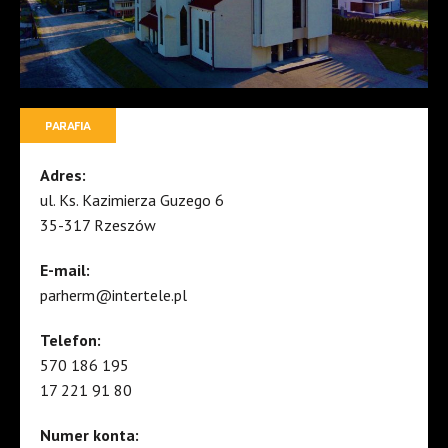
PARAFIA
Adres:
ul. Ks. Kazimierza Guzego 6
35-317 Rzeszów
E-mail:
parherm@intertele.pl
Telefon:
570 186 195
17 221 91 80
Numer konta: