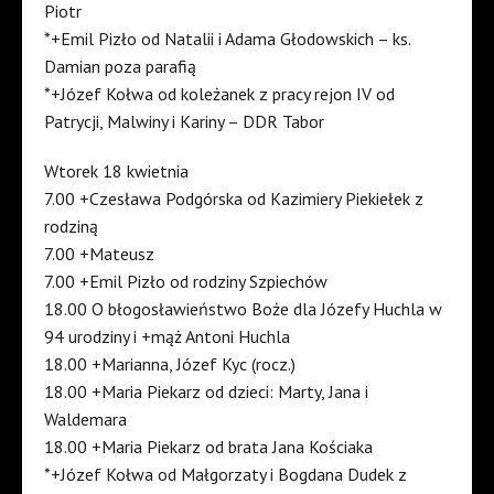
Piotr
*+Emil Pizło od Natalii i Adama Głodowskich – ks.
Damian poza parafią
*+Józef Kołwa od koleżanek z pracy rejon IV od
Patrycji, Malwiny i Kariny – DDR Tabor
Wtorek 18 kwietnia
7.00 +Czesława Podgórska od Kazimiery Piekiełek z
rodziną
7.00 +Mateusz
7.00 +Emil Pizło od rodziny Szpiechów
18.00 O błogosławieństwo Boże dla Józefy Huchla w
94 urodziny i +mąż Antoni Huchla
18.00 +Marianna, Józef Kyc (rocz.)
18.00 +Maria Piekarz od dzieci: Marty, Jana i
Waldemara
18.00 +Maria Piekarz od brata Jana Kościaka
*+Józef Kołwa od Małgorzaty i Bogdana Dudek z