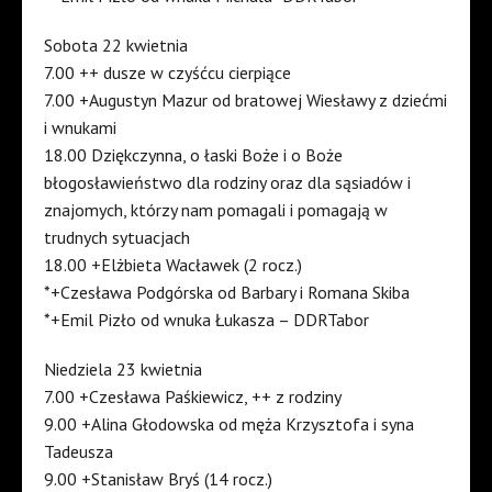
Sobota 22 kwietnia
7.00 ++ dusze w czyśćcu cierpiące
7.00 +Augustyn Mazur od bratowej Wiesławy z dziećmi
i wnukami
18.00 Dziękczynna, o łaski Boże i o Boże
błogosławieństwo dla rodziny oraz dla sąsiadów i
znajomych, którzy nam pomagali i pomagają w
trudnych sytuacjach
18.00 +Elżbieta Wacławek (2 rocz.)
*+Czesława Podgórska od Barbary i Romana Skiba
*+Emil Pizło od wnuka Łukasza – DDRTabor
Niedziela 23 kwietnia
7.00 +Czesława Paśkiewicz, ++ z rodziny
9.00 +Alina Głodowska od męża Krzysztofa i syna
Tadeusza
9.00 +Stanisław Bryś (14 rocz.)