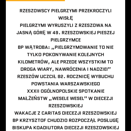
RZESZOWSCY PIELGRZYMI PRZEKROCZYLI
WISŁĘ
PIELGRZYMI WYRUSZYLI Z RZESZOWA NA
JASNĄ GÓRĘ W 49. RZESZOWSKIEJ PIESZEJ
PIELGRZYMCE
BP WĄTROBA: „PIELGRZYMOWANIE TO NIE
TYLKO POKONYWANIE KOLEJNYCH
KILOMETRÓW, ALE PRZEDE WSZYSTKIM TO
DROGA WIARY, NAWRÓCENIA I NADZIEI”
RZESZÓW UCZCIŁ 82. ROCZNICĘ WYBUCHU
POWSTANIA WARSZAWSKIEGO
XXXII OGÓLNOPOLSKIE SPOTKANIE
MAŁŻEŃSTW „WESELE WESEL” W DIECEZJI
RZESZOWSKIEJ
WAKACJE Z CARITAS DIECEZJI RZESZOWSKIEJ
BP KRZYSZTOF CHUDZIO ROZPOCZĄŁ POSŁUGĘ
BISKUPA KOADIUTORA DIECEZJI RZESZOWSKIEJ