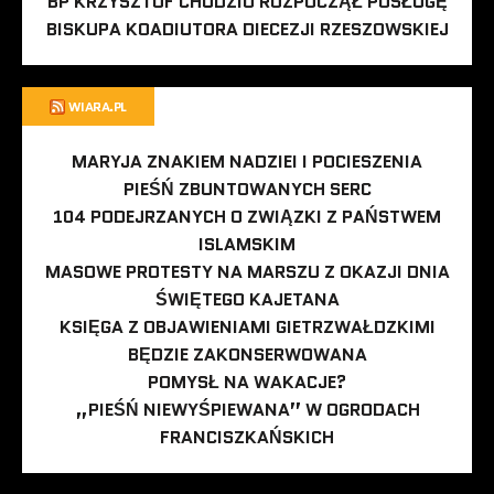
BP KRZYSZTOF CHUDZIO ROZPOCZĄŁ POSŁUGĘ
BISKUPA KOADIUTORA DIECEZJI RZESZOWSKIEJ
WIARA.PL
MARYJA ZNAKIEM NADZIEI I POCIESZENIA
PIEŚŃ ZBUNTOWANYCH SERC
104 PODEJRZANYCH O ZWIĄZKI Z PAŃSTWEM
ISLAMSKIM
MASOWE PROTESTY NA MARSZU Z OKAZJI DNIA
ŚWIĘTEGO KAJETANA
KSIĘGA Z OBJAWIENIAMI GIETRZWAŁDZKIMI
BĘDZIE ZAKONSERWOWANA
POMYSŁ NA WAKACJE?
„PIEŚŃ NIEWYŚPIEWANA” W OGRODACH
FRANCISZKAŃSKICH